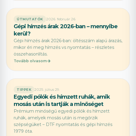
2026. február 26.
ÚTMUTATÓK
Gépi hímzés árak 2026-ban – mennyibe
kerül?
Gépi hímzés árak 2026-ban: öltésszám alapú árazás,
mikor éri meg hímzés vs nyomtatás – részletes
összehasonlítás.
Tovább olvasom
2025. július 29.
TIPPEK
Egyedi pólók és hímzett ruhák, amik
mosás után is tartják a minőséget
Prémium minőségű egyedi pólók és hímzett
ruhák, amelyek mosás után is megőrzik
szépségüket – DTF nyomtatás és gépi hímzés
1979 óta.