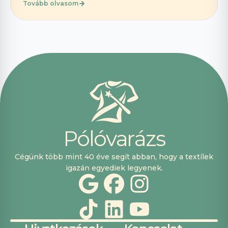
Tovább olvasom
P
ó
l
ó
v
a
r
á
z
s
Cégünk több mint 40 éve segít abban, hogy a textílek
igazán egyediek legyenek.