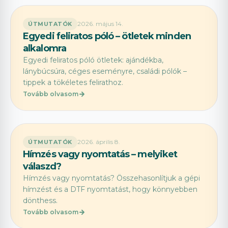
2026. május 14.
ÚTMUTATÓK
Egyedi feliratos póló – ötletek minden
alkalomra
Egyedi feliratos póló ötletek: ajándékba,
lánybúcsúra, céges eseményre, családi pólók –
tippek a tökéletes felirathoz.
Tovább olvasom
2026. április 8.
ÚTMUTATÓK
Hímzés vagy nyomtatás – melyiket
válaszd?
Hímzés vagy nyomtatás? Összehasonlítjuk a gépi
hímzést és a DTF nyomtatást, hogy könnyebben
dönthess.
Tovább olvasom