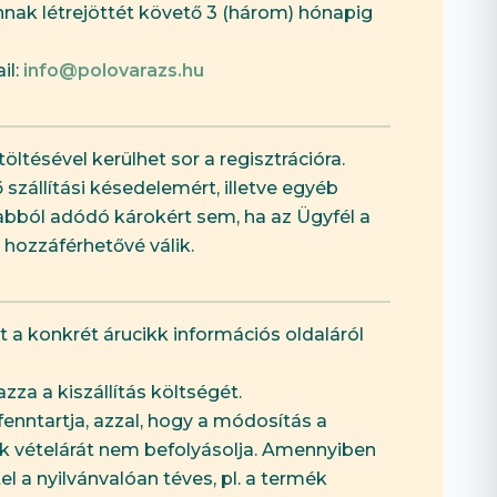
annak létrejöttét követő 3 (három) hónapig
il:
info@polovarazs.hu
ltésével kerülhet sor a regisztrációra.
szállítási késedelemért, illetve egyéb
 abból adódó károkért sem, ha az Ügyfél a
 hozzáférhetővé válik.
t a konkrét árucikk információs oldaláról
zza a kiszállítás költségét.
enntartja, azzal, hogy a módosítás a
k vételárát nem befolyásolja. Amennyiben
l a nyilvánvalóan téves, pl. a termék