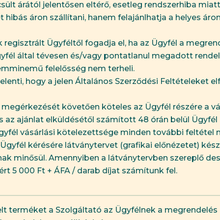
lt árától jelentősen eltérő, esetleg rendszerhiba miatt 
hibás áron szállítani, hanem felajánlhatja a helyes áro
 regisztrált Ügyféltől fogadja el, ha az Ügyfél a meg
gyfél által tévesen és/vagy pontatlanul megadott rendel
emminemű felelősség nem terheli.
jelenti, hogy a jelen Általános Szerződési Feltételeket
ak megérkezését követően köteles az Ügyfél részére a vá
s az ajánlat elküldésétől számított 48 órán belül Ügyfé
 Ügyfél vásárlási kötelezettsége minden további feltéte
 Ügyfél kérésére látványtervet (grafikai előnézetet) kés
snak minősül. Amennyiben a látványtervben szereplő des
rt 5 000 Ft + ÁFA / darab díjat számítunk fel.
elt terméket a Szolgáltató az Ügyfélnek a megrendelés 