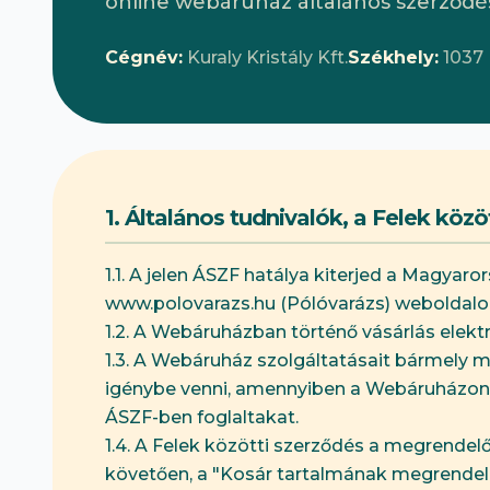
online webáruház általános szerződési
Cégnév:
Kuraly Kristály Kft.
Székhely:
1037 
1. Általános tudnivalók, a Felek közö
1.1. A jelen ÁSZF hatálya kiterjed a Magyar
www.polovarazs.hu (Pólóvarázs) weboldalon 
1.2. A Webáruházban történő vásárlás elek
1.3. A Webáruház szolgáltatásait bármely m
igénybe venni, amennyiben a Webáruházon é
ÁSZF-ben foglaltakat.
1.4. A Felek közötti szerződés a megrendel
követően, a "Kosár tartalmának megrendelés