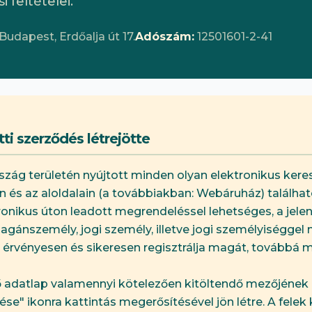
 feltételei.
Budapest, Erdőalja út 17.
Adószám:
12501601-2-41
tti szerződés létrejötte
ország területén nyújtott minden olyan elektronikus ker
és az aloldalain (a továbbiakban: Webáruház) található 
tronikus úton leadott megrendeléssel lehetséges, a j
agánszemély, jogi személy, illetve jogi személyiséggel
rvényesen és sikeresen regisztrálja magát, továbbá ma
ő adatlap valamennyi kötelezően kitöltendő mezőjének k
e" ikonra kattintás megerősítésével jön létre. A felek