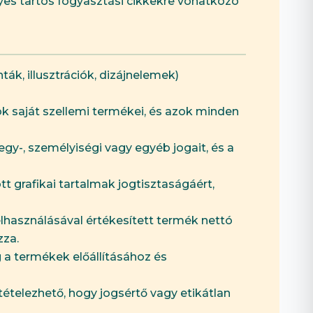
egyes tartós fogyasztási cikkekre vonatkozó
ták, illusztrációk, dizájnelemek)
agok saját szellemi termékei, és azok minden
egy-, személyiségi vagy egyéb jogait, és a
tt grafikai tartalmak jogtisztaságáért,
felhasználásával értékesített termék nettó
zza.
g a termékek előállításához és
tételezhető, hogy jogsértő vagy etikátlan