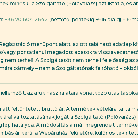
nek minősül, a Szolgáltató (Pólóvarázs) azt iktatja, és 
n:
+36 70 604 2642
(hétfőtől péntekig 9–16 óráig) – E-ma
gisztráció menüpont alatt, az ott található adatlap kitö
 és/vagy pontatlanul megadott adatokra visszavezethető 
nem terheli. A Szolgáltatót nem terheli felelősség az
számára bármely – nem a Szolgáltatónak felróható – okból
, jellemzőit, az áruk használatára vonatkozó utasításoka
alatt feltüntetett bruttó ár. A termékek vételára tartalma
árai változtatásának jogát a Szolgáltató (Pólóvarázs) f
g lép hatályba. A módosítás a már megrendelt terméke
bás ár kerül a Webáruház felületére, különös tekintette