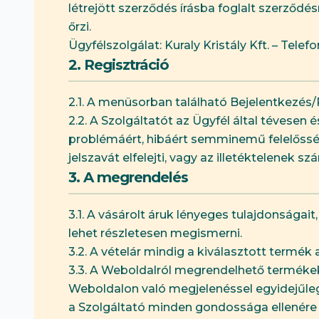
létrejött szerződés írásba foglalt szerződés
őrzi.
Ügyfélszolgálat: Kuraly Kristály Kft. – Telefo
2. Regisztráció
2.1. A menüsorban található Bejelentkezés/Re
2.2. A Szolgáltatót az Ügyfél által tévesen
problémáért, hibáért semminemű felelősség 
jelszavát elfelejti, vagy az illetéktelenek 
3. A megrendelés
3.1. A vásárolt áruk lényeges tulajdonságait
lehet részletesen megismerni.
3.2. A vételár mindig a kiválasztott termék 
3.3. A Weboldalról megrendelhető termékek 
Weboldalon való megjelenéssel egyidejűle
a Szolgáltató minden gondossága ellenére hi