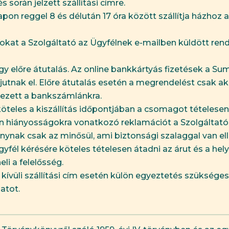
s során jelzett szállítási címre.
apon reggel 8 és délután 17 óra között szállítja házho
okat a Szolgáltató az Ügyfélnek e-mailben küldött rend
vagy előre átutalás. Az online bankkártyás fizetések a 
nak el. Előre átutalás esetén a megrendelést csak akk
kezett a bankszámlánkra.
eles a kiszállítás időpontjában a csomagot tételesen el
tően hiányosságokra vonatkozó reklamációt a Szolgáltat
ánynak csak az minősül, ami biztonsági szalaggal van el
gyfél kérésére köteles tételesen átadni az árut és a hel
li a felelősség.
 kívüli szállítási cím esetén külön egyeztetés szüksége
atot.