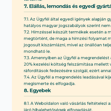
7. Elállás, lemondás és egyedi gyár
7.1. Az Ügyfél által egyedi igények alapján 
hatályos magyar jogszabályok szerint nem 
7.2. Hímzéssel készült termékek esetén a 
megtörtént, de maga a hímzési folyamat m
jogosult kiszámlázni, mivel az önállóan t
mondható le.
7.3. Amennyiben az Ügyfél a megrendelést 
20% kezelési költség felszámítása mellett 
ráfordítások fedezésére szolgál, ezért ann
7.4. Az Ügyfél a megrendelés leadásával kij
megismerte és elfogadja.
8. Egyebek
8.1. A Weboldalon való vásárlás feltételezi 
járó hibalehetőségek elfogadását.