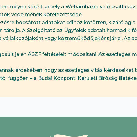
s semmilyen kárért, amely a Webáruházra való csatlakozá
adatok védelmének kötelezettsége.
kezésre bocsátott adatokat célhoz kötötten, kizárólag a
 tárolja. A Szolgáltató az Ügyfelek adatait harmadik fé
 alvállalkozójaként vagy közreműködőjeként jár el. Az ad
ogosult jelen ÁSZF feltételeit módosítani. Az esetlege
annak érdekében, hogy az esetleges vitás kérdéseiket 
ól függően – a Budai Központi Kerületi Bíróság illetéke