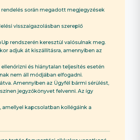
z a rendelés során megadott megjegyzések
elési visszaigazolásban szereplő
SumUp rendszerén keresztül valósulnak meg.
or adjuk át kiszállításra, amennyiben az
lenőrizni és hiánytalan teljesítés esetén
ónak nem áll módjában elfogadni.
látva. Amennyiben az Ügyfél bármi sérülést,
yszínen jegyzőkönyvet felvenni. Az így
s, amellyel kapcsolatban kollégáink a