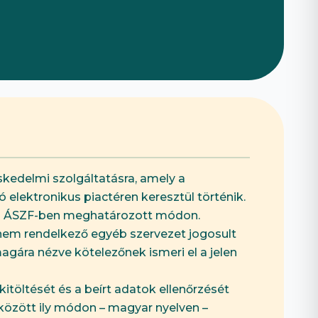
Böngészd az összeset
→
eskedelmi szolgáltatásra, amely a
elektronikus piactéren keresztül történik.
elen ÁSZF-ben meghatározott módon.
 nem rendelkező egyéb szervezet jogosult
gára nézve kötelezőnek ismeri el a jelen
itöltését és a beírt adatok ellenőrzését
 között ily módon – magyar nyelven –