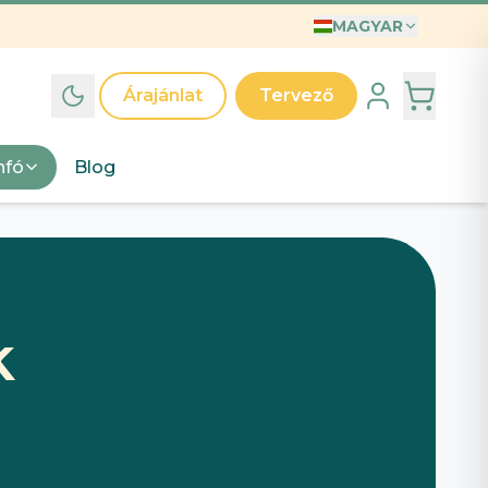
MAGYAR
INTÁK
T
Árajánlat
Tervező
ák
d egyedi grafikai kollekcióinkat – válassz mintát, mi
nfó
Blog
jük.
észd a mintákat
→
A világ legjobb Anyukája póló – Illusztrált anyák napi ajándék kislányos anyukáknak
Anyak Napi Szuper Anya
k
 legjobb apa