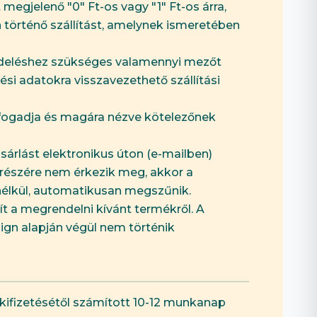
megjelenő "0" Ft-os vagy "1" Ft-os árra,
n történő szállítást, amelynek ismeretében
rendeléshez szükséges valamennyi mezőt
ési adatokra visszavezethető szállítási
 elfogadja és magára nézve kötelezőnek
sárlást elektronikus úton (e-mailben)
l részére nem érkezik meg, akkor a
l nélkül, automatikusan megszűnik.
zít a megrendelni kívánt termékről. A
ign alapján végül nem történik
kifizetésétől számított 10-12 munkanap