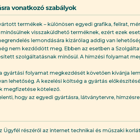
tásra vonatkozó szabályok
gyártott termékek – különösen egyedi grafika, felirat, m
minősülnek visszaküldhető terméknek, ezért ezek eseté
megrendelés lemondására kizárólag addig van lehetősé
ég nem kezdődött meg. Ebben az esetben a Szolgáltat
eljesített szolgáltatásnak minősül. A hímzési folyama
a gyártási folyamat megkezdését követően kívánja lem
van lehetőség. A kezelési költség a gyártás előkészít
ak megfizetése kötelező.
elenti, hogy az egyedi gyártásra, látványtervre, hímzés
az Ügyfél részéről az internet technikai és műszaki korl