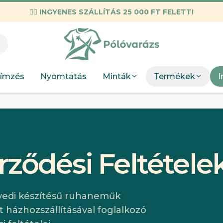
✌🏼
INGYENES SZÁLLÍTÁS 25 000 FT FELETT!
KIEMELT M
Válogatott mez
Munkahelyi
KIEMEL
Mint
Neopunk
OSC Merch
Böngész
Panda
ímzés
Nyomtatás
Minták
Termékek
I
DTF Bérnyomtatás
elkészít
Szakmák
Böng
Szobor
rződési Feltétele
gyedi készítésű ruhaneműk
t házhozszállításával foglalkozó
A