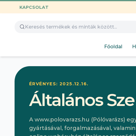
KAPCSOLAT
Összes termék
Óvoda
Gamer
Család
Huntrix
Nyomtatható
Capybara
Gyerekeknek
Főoldal
H
Hímezhető
Autós
Humoros
Design
Labubu
ÉRVÉNYES: 2025.12.16.
Általános Sze
A www.polovarazs.hu (Pólóvarázs) e
gyártásával, forgalmazásával, valamin