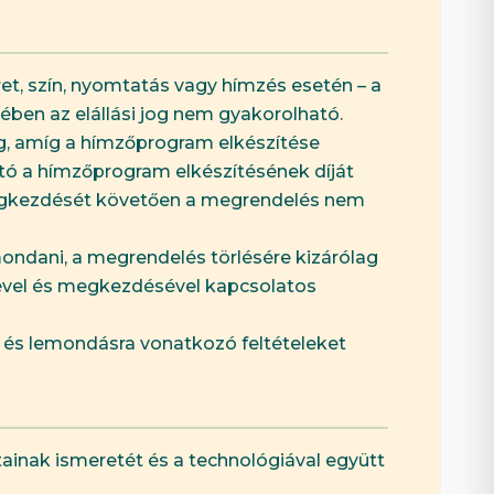
éret, szín, nyomtatás vagy hímzés esetén – a
ben az elállási jog nem gyakorolható.
g, amíg a hímzőprogram elkészítése
ó a hímzőprogram elkészítésének díját
t megkezdését követően a megrendelés nem
ondani, a megrendelés törlésére kizárólag
ésével és megkezdésével kapcsolatos
re és lemondásra vonatkozó feltételeket
átainak ismeretét és a technológiával együtt