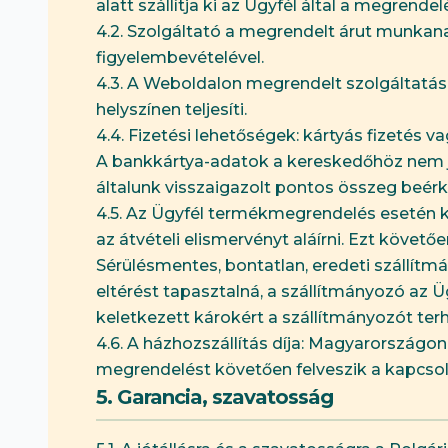
alatt szállítja ki az Ügyfél által a megrendelé
4.2. Szolgáltató a megrendelt árut munkan
figyelembevételével.
4.3. A Weboldalon megrendelt szolgáltatás
helyszínen teljesíti.
4.4. Fizetési lehetőségek: kártyás fizetés 
A bankkártya-adatok a kereskedőhöz nem jut
általunk visszaigazolt pontos összeg beér
4.5. Az Ügyfél termékmegrendelés esetén köt
az átvételi elismervényt aláírni. Ezt köve
Sérülésmentes, bontatlan, eredeti szállítm
eltérést tapasztalná, a szállítmányozó az Ü
keletkezett károkért a szállítmányozót terhe
4.6. A házhozszállítás díja: Magyarországon
megrendelést követően felveszik a kapcsol
5. Garancia, szavatosság