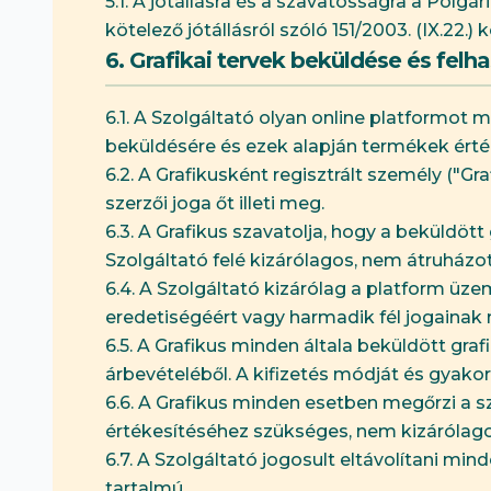
5.1. A jótállásra és a szavatosságra a Polgá
kötelező jótállásról szóló 151/2003. (IX.22.
6. Grafikai tervek beküldése és felh
6.1. A Szolgáltató olyan online platformot m
beküldésére és ezek alapján termékek érté
6.2. A Grafikusként regisztrált személy ("Gr
szerzői joga őt illeti meg.
6.3. A Grafikus szavatolja, hogy a beküldöt
Szolgáltató felé kizárólagos, nem átruházot
6.4. A Szolgáltató kizárólag a platform üzem
eredetiségéért vagy harmadik fél jogainak
6.5. A Grafikus minden általa beküldött graf
árbevételéből. A kifizetés módját és gyako
6.6. A Grafikus minden esetben megőrzi a sz
értékesítéséhez szükséges, nem kizárólagos
6.7. A Szolgáltató jogosult eltávolítani mi
tartalmú.