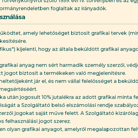
ri Törvénykönyvről szóló 1959. évi IV. törvényben és az 
) kormányrendeletben foglaltak az irányadók.
asználása
űködtet, amely lehetőséget biztosít grafikai tervek (min
kesítésére.
afikus") kijelenti, hogy az általa beküldött grafikai any
t grafikai anyag nem sért harmadik személy szerzői, védj
t jogot biztosít a termékeken való megjelenítésre.
eltetőjeként jár el, és nem vállal felelősséget a beküldö
 megsértéséért.
ika után jogosult 10% jutalékra az adott grafikai minta 
riságát a Szolgáltató belső elszámolási rendje szabályo
erzői jogokat saját műve felett. A Szolgáltató kizáróla
 felhasználási jogot szerez.
nden olyan grafikai anyagot, amelyről megalapozottan fel