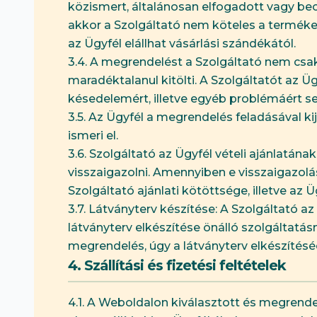
közismert, általánosan elfogadott vagy becsü
akkor a Szolgáltató nem köteles a terméket 
az Ügyfél elállhat vásárlási szándékától.
3.4. A megrendelést a Szolgáltató nem csak
maradéktalanul kitölti. A Szolgáltatót az Ü
késedelemért, illetve egyéb problémáért s
3.5. Az Ügyfél a megrendelés feladásával ki
ismeri el.
3.6. Szolgáltató az Ügyfél vételi ajánlatán
visszaigazolni. Amennyiben e visszaigazolá
Szolgáltató ajánlati kötöttsége, illetve az
3.7. Látványterv készítése: A Szolgáltató az
látványterv elkészítése önálló szolgáltatá
megrendelés, úgy a látványterv elkészítéséé
4. Szállítási és fizetési feltételek
4.1. A Weboldalon kiválasztott és megrend