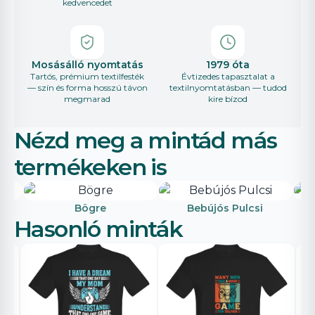
kedvencedet
Mosásálló nyomtatás
1979 óta
Tartós, prémium textilfesték
Évtizedes tapasztalat a
— szín és forma hosszú távon
textilnyomtatásban — tudod
megmarad
kire bízod
Nézd meg a mintád más
termékeken is
Bögre
Bebújós Pulcsi
Hasonló minták