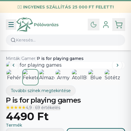
✌🏼
INGYENES SZÁLLÍTÁS 25 000 FT FELETT!
Infó
Kapcsolat
GYIK
Általános szerződési feltételek
Minták
/
Gamer
/
P is for playing games
Adatvédelmi nyilatkozat
További színek megtekintése
P is for playing games
★★★★★
★★★★★
4,9
·
69
értékelés
4490 Ft
Termék