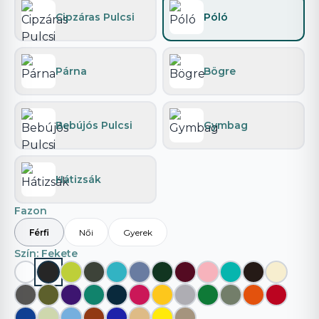
Cipzáras Pulcsi
Póló
Párna
Bögre
Bebújós Pulcsi
Gymbag
Hátizsák
Fazon
Férfi
Női
Gyerek
Szín
: Fekete