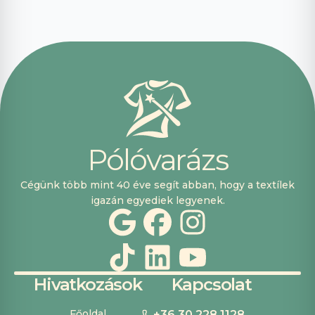
nagyon
segítőkészek
voltak, máskor is
fogok innen
vásárolni. Plusz
pont, hogy
lehetett kártyával
is fizetni.
P
ó
l
ó
v
a
r
á
z
s
Cégünk több mint 40 éve segít abban, hogy a textílek
igazán egyediek legyenek.
Hivatkozások
Kapcsolat
Főoldal
+36 30 228 1128