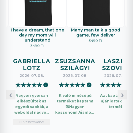
r
I have a dream, that one
Many man talk a good
day my mom will
game, few deliver
understand
3490 Ft
3490 Ft
GABRIELLA
ZSUZSANNA
LASZLO
LOTZ
SZILÁGYI
SZOVICS
2026. 07. 08.
2026. 07. 08.
2026. 07. 08.
★
★
★
★
★
★
★
★
★
★
★
★
★
★
★
✓
✓
✓
‹
›
Nagyon gyorsan
Kiváló minőségű
Azt kaptam amit
elkészültek az
terméket kaptam!
ajánlottak. Jó a
egyedi sapkák, a
🥰Nagyon
termék.
weboldal nagyon
köszönöm! Ajánlom
intuitív és könnyű
mindenkinek!🤩 …
Olvass tovább
használni.
Telefonon