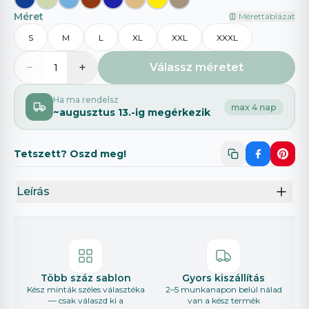
Méret
Mérettáblázat
S
M
L
XL
XXL
XXXL
−
+
Válassz méretet
1
Ha ma rendelsz
max 4 nap
~
augusztus 13.
-ig megérkezik
Tetszett? Oszd meg!
Leírás
Több száz sablon
Gyors kiszállítás
Kész minták széles választéka
2–5 munkanapon belül nálad
— csak válaszd ki a
van a kész termék