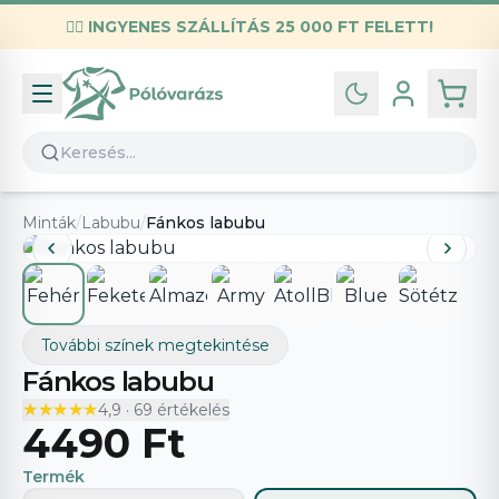
✌🏼
INGYENES SZÁLLÍTÁS 25 000 FT FELETT!
Infó
Kapcsolat
GYIK
Általános szerződési feltételek
Minták
/
Labubu
/
Fánkos labubu
Adatvédelmi nyilatkozat
További színek megtekintése
Fánkos labubu
★★★★★
★★★★★
4,9
·
69
értékelés
4490 Ft
Termék