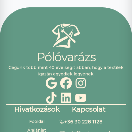
voltak, máskor is
fogok innen
vásárolni. Plusz
pont, hogy
lehetett kártyával
is fizetni.
P
ó
l
ó
v
a
r
á
z
s
Cégünk több mint 40 éve segít abban, hogy a textílek
igazán egyediek legyenek.
Hivatkozások
Kapcsolat
Főoldal
+36 30 228 1128
Árajánlat