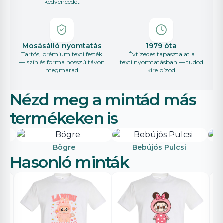
kedvencedet
Mosásálló nyomtatás
1979 óta
Tartós, prémium textilfesték
Évtizedes tapasztalat a
— szín és forma hosszú távon
textilnyomtatásban — tudod
megmarad
kire bízod
Nézd meg a mintád más
termékeken is
Bögre
Bebújós Pulcsi
Hasonló minták