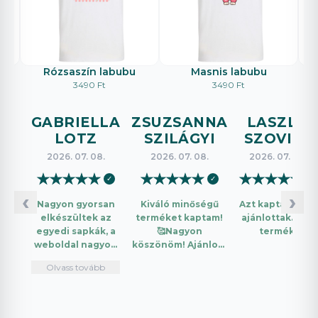
Rózsaszín labubu
Masnis labubu
3490 Ft
3490 Ft
GABRIELLA
ZSUZSANNA
LASZLO
LOTZ
SZILÁGYI
SZOVICS
2026. 07. 08.
2026. 07. 08.
2026. 07. 08.
★
★
★
★
★
★
★
★
★
★
★
★
★
★
★
✓
✓
✓
‹
›
Nagyon gyorsan
Kiváló minőségű
Azt kaptam amit
elkészültek az
terméket kaptam!
ajánlottak. Jó a
egyedi sapkák, a
🥰Nagyon
termék.
weboldal nagyon
köszönöm! Ajánlom
intuitív és könnyű
mindenkinek!🤩 …
Olvass tovább
használni.
Telefonon
nagyon
segítőkészek