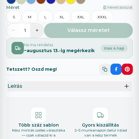
Méret
Mérettáblázat
S
M
L
XL
XXL
XXXL
−
+
Válassz méretet
1
Ha ma rendelsz
max 4 nap
~
augusztus 13.
-ig megérkezik
Tetszett? Oszd meg!
Leírás
Több száz sablon
Gyors kiszállítás
Kész minták széles választéka
2–5 munkanapon belül nálad
— csak válaszd ki a
van a kész termék