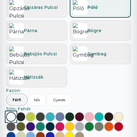
Cipzáras Pulcsi
Póló
Párna
Bögre
Bebújós Pulcsi
Gymbag
Hátizsák
Fazon
Férfi
Női
Gyerek
Szín
: Fehér