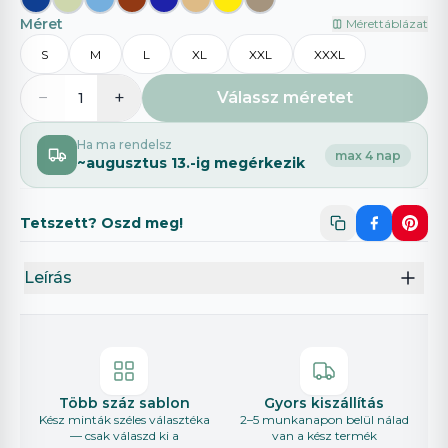
Méret
Mérettáblázat
S
M
L
XL
XXL
XXXL
−
+
Válassz méretet
1
Ha ma rendelsz
max 4 nap
~
augusztus 13.
-ig megérkezik
Tetszett? Oszd meg!
Leírás
Több száz sablon
Gyors kiszállítás
Kész minták széles választéka
2–5 munkanapon belül nálad
— csak válaszd ki a
van a kész termék