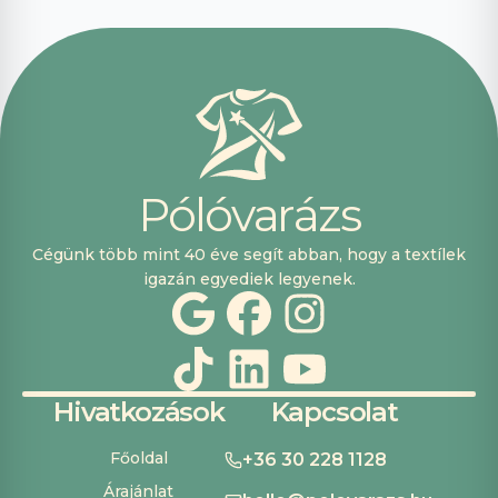
voltak, máskor is
fogok innen
vásárolni. Plusz
pont, hogy
lehetett kártyával
is fizetni.
P
ó
l
ó
v
a
r
á
z
s
Cégünk több mint 40 éve segít abban, hogy a textílek
igazán egyediek legyenek.
Hivatkozások
Kapcsolat
Főoldal
+36 30 228 1128
Árajánlat