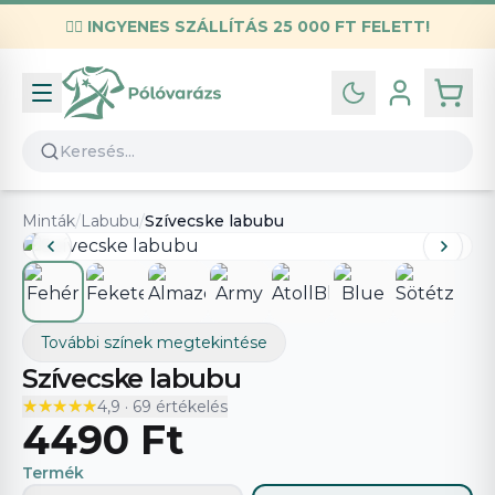
✌🏼
INGYENES SZÁLLÍTÁS 25 000 FT FELETT!
Infó
Kapcsolat
GYIK
Általános szerződési feltételek
Minták
/
Labubu
/
Szívecske labubu
Adatvédelmi nyilatkozat
További színek megtekintése
Szívecske labubu
★★★★★
★★★★★
4,9
·
69
értékelés
4490 Ft
Termék