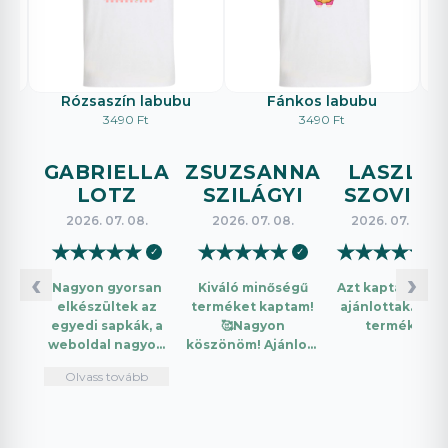
Rózsaszín labubu
Fánkos labubu
3490 Ft
3490 Ft
GABRIELLA
ZSUZSANNA
LASZLO
LOTZ
SZILÁGYI
SZOVICS
2026. 07. 08.
2026. 07. 08.
2026. 07. 08.
★
★
★
★
★
★
★
★
★
★
★
★
★
★
★
✓
✓
✓
‹
›
Nagyon gyorsan
Kiváló minőségű
Azt kaptam amit
elkészültek az
terméket kaptam!
ajánlottak. Jó a
egyedi sapkák, a
🥰Nagyon
termék.
weboldal nagyon
köszönöm! Ajánlom
intuitív és könnyű
mindenkinek!🤩 …
Olvass tovább
használni.
Telefonon
nagyon
segítőkészek