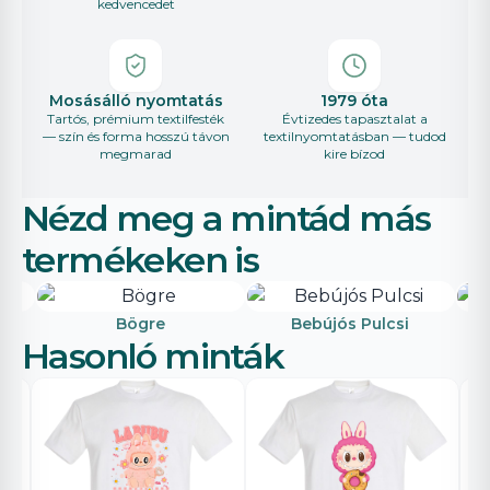
kedvencedet
Mosásálló nyomtatás
1979 óta
Tartós, prémium textilfesték
Évtizedes tapasztalat a
— szín és forma hosszú távon
textilnyomtatásban — tudod
megmarad
kire bízod
Nézd meg a mintád más
termékeken is
Bögre
Bebújós Pulcsi
Hasonló minták