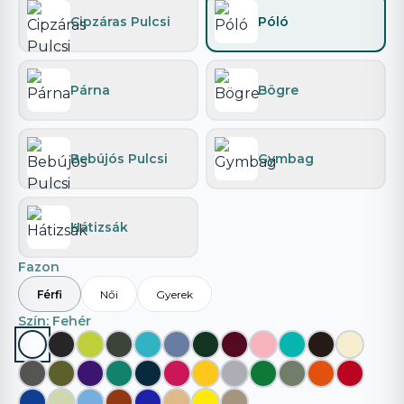
Cipzáras Pulcsi
Póló
Párna
Bögre
Bebújós Pulcsi
Gymbag
Hátizsák
Fazon
Férfi
Női
Gyerek
Szín
: Fehér