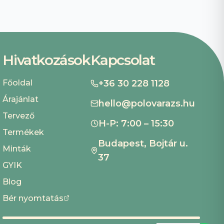
Hivatkozások
Kapcsolat
Főoldal
+36 30 228 1128
Árajánlat
hello@polovarazs.hu
Tervező
H-P: 7:00 – 15:30
Termékek
Budapest, Bojtár u.
Minták
37
GYIK
Blog
Bér nyomtatás