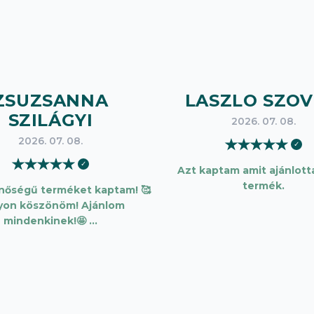
ZSUZSANNA
LASZLO SZOV
SZILÁGYI
2026. 07. 08.
2026. 07. 08.
★
★
★
★
★
✓
★
★
★
★
★
✓
Azt kaptam amit ajánlotta
termék.
inőségű terméket kaptam! 🥰
yon köszönöm! Ajánlom
mindenkinek!🤩 …