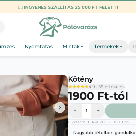
✌🏼
INGYENES SZÁLLÍTÁS 25 000 FT FELETT!
KIEMELT M
Válogatott mez
Munkahelyi
KIEMEL
Mint
Neopunk
OSC Merch
Böngész
Panda
ímzés
Nyomtatás
Minták
Termékek
I
DTF Bérnyomtatás
elkészít
Szakmák
Böng
Szobor
Kötény
★★★★★
★★★★★
4,9
·
69
értékelés
1900 Ft
-tól
−
+
1
Cikkszám
:
TERVEZHETO-KOTENY
A
Nagyobb tételben gondolko