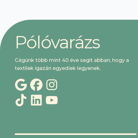
P
ó
l
ó
v
a
r
á
z
s
Cégünk több mint 40 éve segít abban, hogy a
textílek igazán egyediek legyenek.