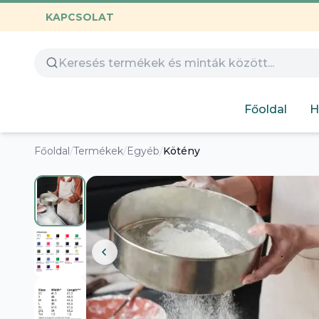
KAPCSOLAT
Összes termék
Óvoda
Gamer
Család
Huntrix
Nyomtatható
Capybara
Gyerekeknek
Főoldal
H
Hímezhető
Autós
Humoros
Főoldal
/
Termékek
/
Egyéb
/
Kötény
Design
Labubu