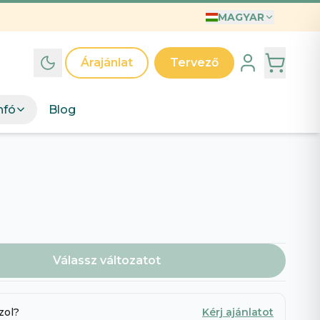
MAGYAR
INTÁK
T
Árajánlat
Tervező
ák
d egyedi grafikai kollekcióinkat – válassz mintát, mi
nfó
Blog
jük.
észd a mintákat
→
A világ legjobb Anyukája póló – Illusztrált anyák napi ajándék kislányos anyukáknak
Anyak Napi Szuper Anya
Válassz változatot
 legjobb apa
zol?
Kérj ajánlatot