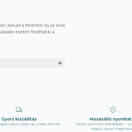
en, kerüld a fehérítőt és az erős
asalás esetén fordítsd ki a
Gyors kiszállítás
Mosásálló nyomtat
pon belül nálad van a kész termék
Tartós, prémium textilfesték — sz
hosszú távon megmar