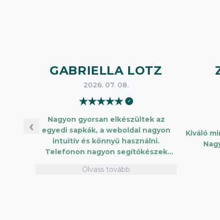
GABRIELLA LOTZ
2026. 07. 08.
★
★
★
★
★
✓
Nagyon gyorsan elkészültek az
‹
egyedi sapkák, a weboldal nagyon
Kiváló m
intuitív és könnyű használni.
Nag
Telefonon nagyon segítőkészek
voltak, máskor is fogok innen
Olvass tovább
vásárolni. Plusz pont, hogy lehetett
kártyával is fizetni.