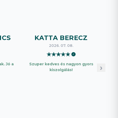
ICS
KATTA BERECZ
B
2026. 07. 08.
★
★
★
★
★
✓
k. Jó a
Szuper kedves és nagyon gyors
Pon
›
kiszolgálás!