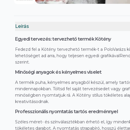
Leírás
Egyedi tervezés: tervezhető termék Kötény
Fedezd fel a Kötény tervezhető termék-t a PoloVarázs k
lehetőséget ad arra, hogy teljesen egyedi grafikávalRen
szerint.
Minőségi anyagok és kényelmes viselet
A termék puha, kényelmes anyagból készül, amely tartós 
mindennapokban. Töltsd fel saját tervezésedet vagy grafi
minőségben nyomtatjuk rá. A Kötény stílus tökéletes ala
kreativitásodnak.
Professzionális nyomtatás tartós eredménnyel
Széles méret- és színválasztékban érhető el, így minden
tökéletes darabot. A nyomtatás strapabíró, hosszú élet