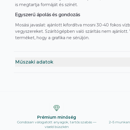
is megtartja formáját és színét.
Egyszerű ápolás és gondozás
Mosási javaslat: ajánlott kifordítva mosni 30-40 fokos vízb
vegyszereket. Szárítógépben való szárítás nem ajánlott. V
terméket, hogy a grafika ne sérüljön.
Műszaki adatok
Prémium minőség
Gondosan válogatott anyagok, tartós szabás —
2–5 munkana
viseld büszkén