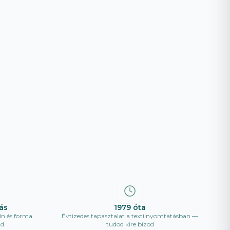
ás
1979 óta
ín és forma
Évtizedes tapasztalat a textilnyomtatásban —
ad
tudod kire bízod