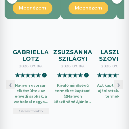
Megnézem
Megnézem
GABRIELLA
ZSUZSANNA
LASZLO
LOTZ
SZILÁGYI
SZOVICS
2026. 07. 08.
2026. 07. 08.
2026. 07. 08.
★
★
★
★
★
★
★
★
★
★
★
★
★
★
★
✓
✓
✓
‹
›
Nagyon gyorsan
Kiváló minőségű
Azt kaptam amit
elkészültek az
terméket kaptam!
ajánlottak. Jó a
egyedi sapkák, a
🥰Nagyon
termék.
weboldal nagyon
köszönöm! Ajánlom
intuitív és könnyű
mindenkinek!🤩 …
Olvass tovább
használni.
Telefonon
nagyon