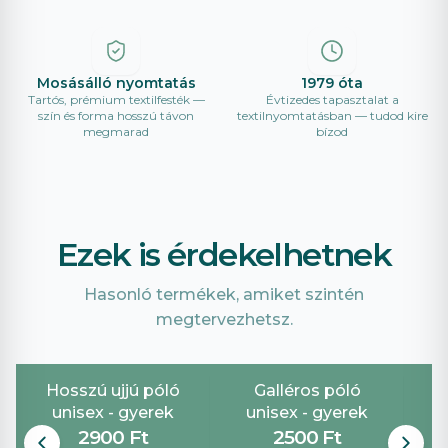
Mosásálló nyomtatás
1979 óta
Tartós, prémium textilfesték —
Évtizedes tapasztalat a
szín és forma hosszú távon
textilnyomtatásban — tudod kire
megmarad
bízod
Ezek is érdekelhetnek
Hasonló termékek, amiket szintén
megtervezhetsz.
Hosszú ujjú póló
Galléros póló
G
unisex - gyerek
unisex - gyerek
2900 Ft
2500 Ft