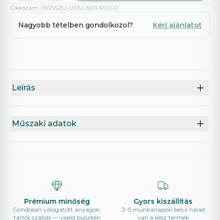
Cikkszám
:
HOSSZU-UJJU-NOI-POLO
Nagyobb tételben gondolkozol?
Kérj ajánlatot
Leírás
Műszaki adatok
Prémium minőség
Gyors kiszállítás
Gondosan válogatott anyagok,
2–5 munkanapon belül nálad
tartós szabás — viseld büszkén
van a kész termék