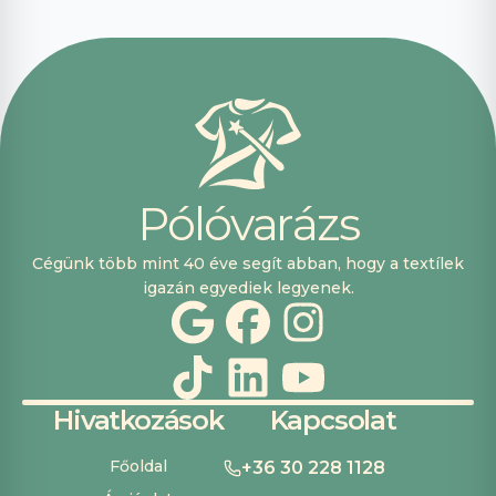
segítőkészek
voltak, máskor is
fogok innen
vásárolni. Plusz
pont, hogy
lehetett kártyával
is fizetni.
P
ó
l
ó
v
a
r
á
z
s
Cégünk több mint 40 éve segít abban, hogy a textílek
igazán egyediek legyenek.
Hivatkozások
Kapcsolat
Főoldal
+36 30 228 1128