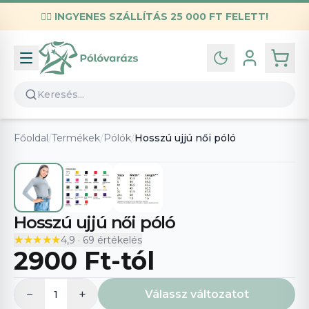
✌🏼
INGYENES SZÁLLÍTÁS 25 000 FT FELETT!
Infó
Kapcsolat
GYIK
Általános szerződési feltételek
Főoldal
/
Termékek
/
Pólók
/
Hosszú ujjú női póló
Adatvédelmi nyilatkozat
Hosszú ujjú női póló
★★★★★
★★★★★
4,9
·
69
értékelés
2900 Ft
-tól
−
+
Válassz változatot
1