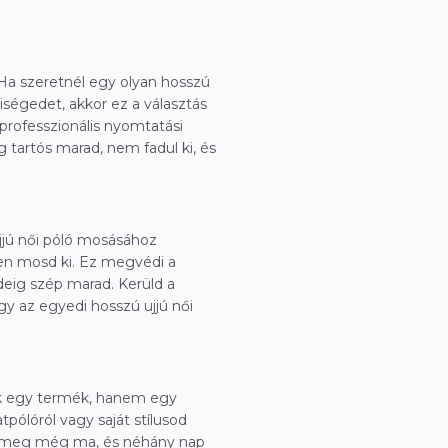
Ha szeretnél egy olyan hosszú
yiségedet, akkor ez a választás
 professzionális nyomtatási
g tartós marad, nem fadul ki, és
jjú női póló mosásához
zben mosd ki. Ez megvédi a
ideig szép marad. Kerüld a
gy az egyedi hosszú ujjú női
sak egy termék, hanem egy
pólóról vagy saját stílusod
ld meg még ma, és néhány nap