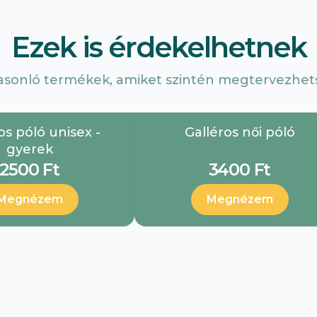
Ezek is érdekelhetnek
asonló termékek, amiket szintén megtervezhets
os póló unisex -
Galléros női póló
gyerek
2500 Ft
3400 Ft
Megnézem
Megnézem