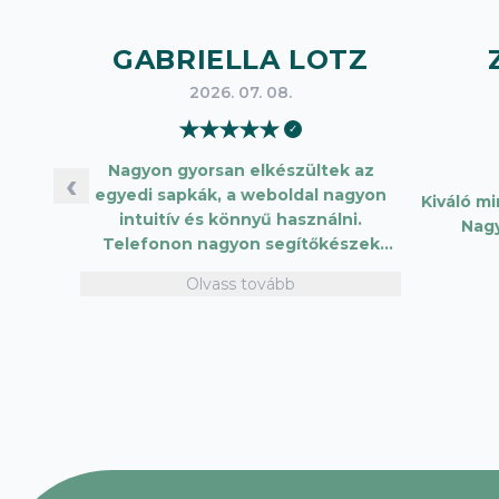
GABRIELLA LOTZ
2026. 07. 08.
★
★
★
★
★
✓
Nagyon gyorsan elkészültek az
‹
egyedi sapkák, a weboldal nagyon
Kiváló m
intuitív és könnyű használni.
Nag
Telefonon nagyon segítőkészek
voltak, máskor is fogok innen
Olvass tovább
vásárolni. Plusz pont, hogy lehetett
kártyával is fizetni.