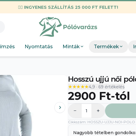
✌🏼
INGYENES SZÁLLÍTÁS 25 000 FT FELETT!
KIEMELT M
Válogatott mez
Munkahelyi
KIEMEL
Mint
Neopunk
OSC Merch
Böngész
Panda
ímzés
Nyomtatás
Minták
Termékek
I
DTF Bérnyomtatás
elkészít
Szakmák
Böng
Szobor
Hosszú ujjú női pól
★★★★★
★★★★★
4,9
·
69
értékelés
2900 Ft
-tól
−
+
1
Cikkszám
:
HOSSZU-UJJU-NOI-POLO
A
Nagyobb tételben gondolko