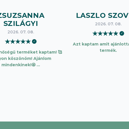
ZSUZSANNA
LASZLO SZOV
SZILÁGYI
2026. 07. 08.
2026. 07. 08.
★
★
★
★
★
✓
★
★
★
★
★
✓
Azt kaptam amit ajánlotta
termék.
inőségű terméket kaptam! 🥰
yon köszönöm! Ajánlom
mindenkinek!🤩 …