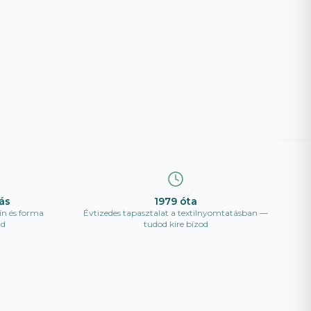
ás
1979 óta
ín és forma
Évtizedes tapasztalat a textilnyomtatásban —
ad
tudod kire bízod