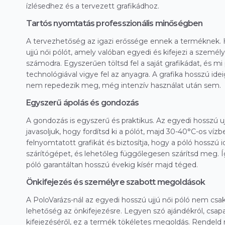
ízlésedhez és a tervezett grafikádhoz.
Tartós nyomtatás professzionális minőségben
A tervezhetőség az igazi erőssége ennek a terméknek. 
ujjú női pólót, amely valóban egyedi és kifejezi a személ
számodra. Egyszerűen töltsd fel a saját grafikádat, és mi
technológiával vigye fel az anyagra. A grafika hosszú idei
nem repedezik meg, még intenzív használat után sem.
Egyszerű ápolás és gondozás
A gondozás is egyszerű és praktikus. Az egyedi hosszú u
javasoljuk, hogy fordítsd ki a pólót, majd 30-40°C-os ví
felnyomtatott grafikát és biztosítja, hogy a póló hosszú 
szárítógépet, és lehetőleg függőlegesen szárítsd meg. Í
póló garantáltan hosszú évekig kísér majd téged.
Önkifejezés és személyre szabott megoldások
A PoloVarázs-nál az egyedi hosszú ujjú női póló nem c
lehetőség az önkifejezésre. Legyen szó ajándékról, csapat
kifejezéséről, ez a termék tökéletes megoldás. Rende