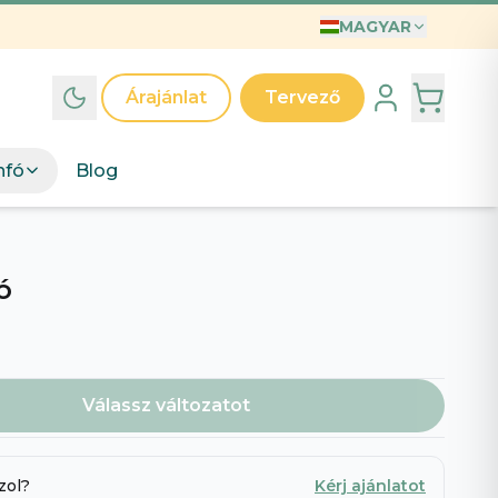
MAGYAR
INTÁK
T
Árajánlat
Tervező
ák
d egyedi grafikai kollekcióinkat – válassz mintát, mi
nfó
Blog
jük.
észd a mintákat
→
A világ legjobb Anyukája póló – Illusztrált anyák napi ajándék kislányos anyukáknak
Anyak Napi Szuper Anya
ó
Válassz változatot
 legjobb apa
zol?
Kérj ajánlatot