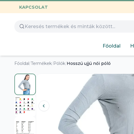
KAPCSOLAT
Összes termék
Óvoda
Gamer
Család
Huntrix
Nyomtatható
Capybara
Gyerekeknek
Főoldal
H
Hímezhető
Autós
Humoros
Főoldal
/
Termékek
/
Pólók
/
Hosszú ujjú női póló
Design
Labubu