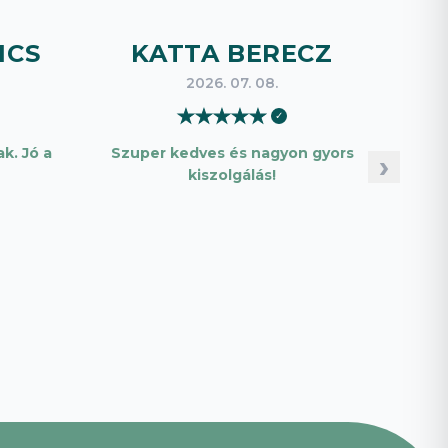
ICS
KATTA BERECZ
B
2026. 07. 08.
★
★
★
★
★
✓
k. Jó a
Szuper kedves és nagyon gyors
Pon
›
kiszolgálás!