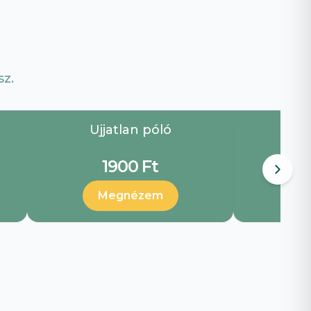
z.
Ujjatlan póló
Ujja
1900 Ft
Megnézem