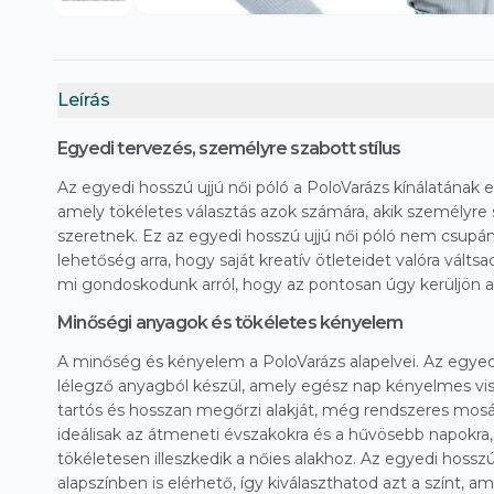
Leírás
Egyedi tervezés, személyre szabott stílus
Az egyedi hosszú ujjú női póló a PoloVarázs kínálatának e
amely tökéletes választás azok számára, akik személyre
szeretnek. Ez az egyedi hosszú ujjú női póló nem csup
lehetőség arra, hogy saját kreatív ötleteidet valóra váltsad.
mi gondoskodunk arról, hogy az pontosan úgy kerüljön a
Minőségi anyagok és tökéletes kényelem
A minőség és kényelem a PoloVarázs alapelvei. Az egyedi
lélegző anyagból készül, amely egész nap kényelmes vise
tartós és hosszan megőrzi alakját, még rendszeres mosás
ideálisak az átmeneti évszakokra és a hűvösebb napokra
tökéletesen illeszkedik a nőies alakhoz. Az egyedi hosszú
alapszínben is elérhető, így kiválaszthatod azt a színt, a