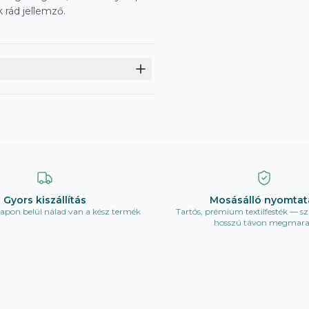
 rád jellemző.
Gyors kiszállítás
Mosásálló nyomtat
pon belül nálad van a kész termék
Tartós, prémium textilfesték — sz
hosszú távon megmar