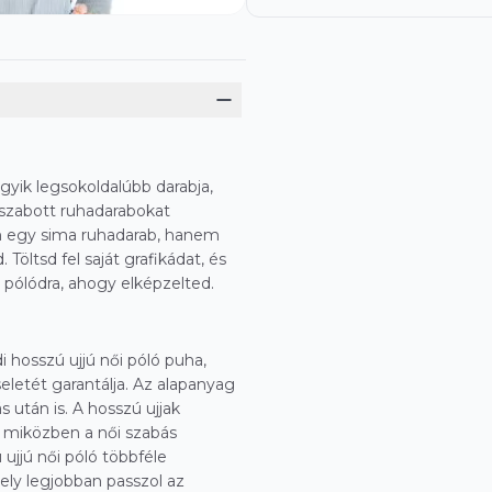
gyik legsokoldalúbb darabja,
 szabott ruhadarabokat
án egy sima ruhadarab, hanem
 Töltsd fel saját grafikádat, és
 pólódra, ahogy elképzelted.
 hosszú ujjú női póló puha,
letét garantálja. Az alapanyag
 után is. A hosszú ujjak
, miközben a női szabás
 ujjú női póló többféle
mely legjobban passzol az