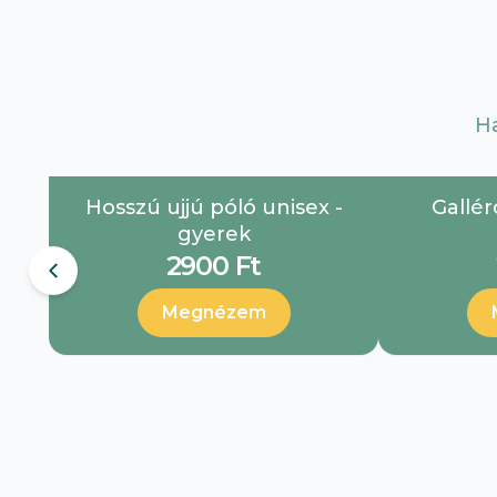
H
Hosszú ujjú póló unisex -
Gallér
gyerek
2900 Ft
Megnézem