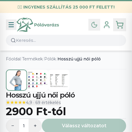
✌🏼
INGYENES SZÁLLÍTÁS 25 000 FT FELETT!
Infó
Kapcsolat
GYIK
Általános szerződési feltételek
Főoldal
/
Termékek
/
Pólók
/
Hosszú ujjú női póló
Adatvédelmi nyilatkozat
Hosszú ujjú női póló
★★★★★
★★★★★
4,9
·
69
értékelés
2900 Ft
-tól
−
+
Válassz változatot
1