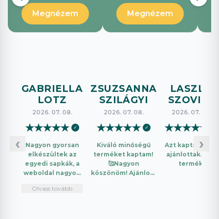
Megnézem
Megnézem
GABRIELLA
ZSUZSANNA
LASZLO
LOTZ
SZILÁGYI
SZOVICS
2026. 07. 08.
2026. 07. 08.
2026. 07. 08.
★
★
★
★
★
★
★
★
★
★
★
★
★
★
★
✓
✓
✓
‹
›
Nagyon gyorsan
Kiváló minőségű
Azt kaptam amit
elkészültek az
terméket kaptam!
ajánlottak. Jó a
egyedi sapkák, a
🥰Nagyon
termék.
weboldal nagyon
köszönöm! Ajánlom
intuitív és könnyű
mindenkinek!🤩 …
Olvass tovább
használni.
Telefonon
nagyon