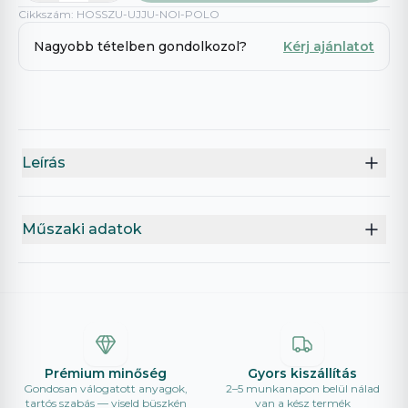
Cikkszám
:
HOSSZU-UJJU-NOI-POLO
Nagyobb tételben gondolkozol?
Kérj ajánlatot
Leírás
Műszaki adatok
Prémium minőség
Gyors kiszállítás
Gondosan válogatott anyagok,
2–5 munkanapon belül nálad
tartós szabás — viseld büszkén
van a kész termék