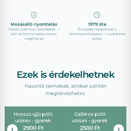
Mosásálló nyomtatás
1979 óta
Tartós, prémium textilfesték —
Évtizedes tapasztalat a
szín és forma hosszú távon
textilnyomtatásban — tudod kire
megmarad
bízod
Ezek is érdekelhetnek
Hasonló termékek, amiket szintén
megtervezhetsz.
Hosszú ujjú póló
Galléros póló
G
unisex - gyerek
unisex - gyerek
2900 Ft
2500 Ft