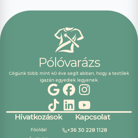
segítőkészek
voltak, máskor is
fogok innen
vásárolni. Plusz
pont, hogy
lehetett kártyával
is fizetni.
P
ó
l
ó
v
a
r
á
z
s
Cégünk több mint 40 éve segít abban, hogy a textílek
igazán egyediek legyenek.
Hivatkozások
Kapcsolat
Főoldal
+36 30 228 1128