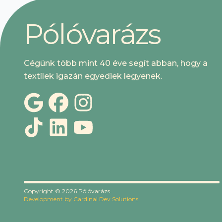
P
ó
l
ó
v
a
r
á
z
s
Cégünk több mint 40 éve segít abban, hogy a
textílek igazán egyediek legyenek.
Copyright ©
2026
Pólóvarázs
Development by
Cardinal Dev Solutions