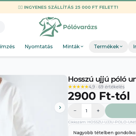
✌🏼
INGYENES SZÁLLÍTÁS 25 000 FT FELETT!
KIEMELT M
Válogatott mez
Munkahelyi
KIEMEL
Mint
Neopunk
OSC Merch
Böngész
Panda
ímzés
Nyomtatás
Minták
Termékek
I
DTF Bérnyomtatás
elkészít
Szakmák
Böng
Szobor
Hosszú ujjú póló un
★★★★★
★★★★★
4,9
·
69
értékelés
2900 Ft
-tól
−
+
1
Cikkszám
:
HOSSZU-UJJU-POLO-UNI
A
Nagyobb tételben gondolko