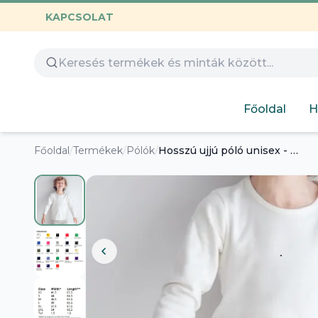
KAPCSOLAT
Összes termék
Óvoda
Gamer
Család
Huntrix
Nyomtatható
Capybara
Gyerekeknek
Főoldal
H
Hímezhető
Autós
Humoros
Főoldal
/
Termékek
/
Pólók
/
Hosszú ujjú póló unisex - gyerek
Design
Labubu