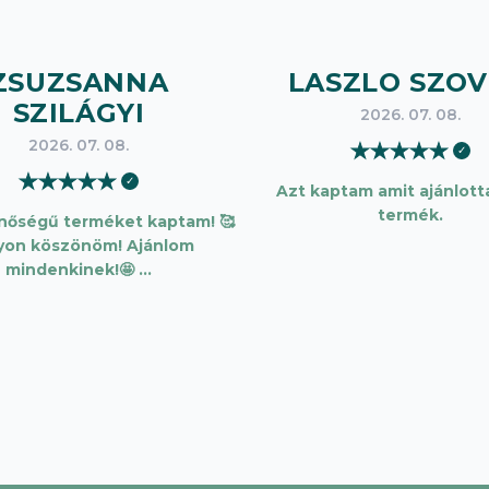
ZSUZSANNA
LASZLO SZOV
SZILÁGYI
2026. 07. 08.
2026. 07. 08.
★
★
★
★
★
✓
★
★
★
★
★
✓
Azt kaptam amit ajánlotta
termék.
inőségű terméket kaptam! 🥰
yon köszönöm! Ajánlom
mindenkinek!🤩 …