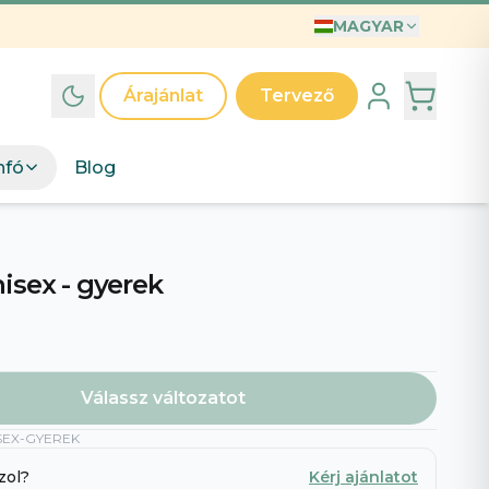
MAGYAR
INTÁK
T
Árajánlat
Tervező
ák
d egyedi grafikai kollekcióinkat – válassz mintát, mi
nfó
Blog
jük.
észd a mintákat
→
A világ legjobb Anyukája póló – Illusztrált anyák napi ajándék kislányos anyukáknak
Anyak Napi Szuper Anya
isex - gyerek
Válassz változatot
SEX-GYEREK
 legjobb apa
zol?
Kérj ajánlatot