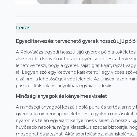
Leírás
Egyedi tervezés: tervezhető gyerek hosszú ujjú póló
A PoloVarázs egyedi hosszú ujjú gyerek póló a tökéletes
aki szereti a kényelmet és az egyéniséget. Ez a tervezh
lehetővé teszi, hogy a gyerek saját grafikáját, rajzát va
rá. Legyen szó egy kedvenc karakterről, egy vicces szöv
dizájnról, a lehetőségek végtelenek. Az unisex fazon m
passzol, fiúknak és lányoknak egyaránt ideális.
Minőségi anyagok és kényelmes viselet
A minőségi anyagból készült póló puha és tartós, amely ho
gyerekek mindennapi viseletét és a gyakori mosásokat. 
nyáron és télén egyaránt kényelmes viselet. A hosszú uj
hűvösebb napokra, míg a klasszikus szabás biztosítja, h
mozoghat és játszhat. Akár sportoláshoz, akár iskolához