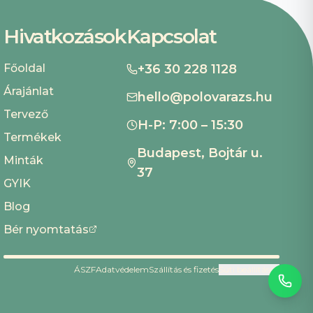
Hivatkozások
Kapcsolat
Főoldal
+36 30 228 1128
Árajánlat
hello@polovarazs.hu
Tervező
H-P: 7:00 – 15:30
Termékek
Budapest, Bojtár u.
Minták
37
GYIK
Blog
Bér nyomtatás
ÁSZF
Adatvédelem
Szállítás és fizetés
Süti beállítások