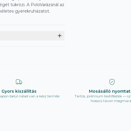
gét tükrözi. A PoloVarázsnál az
kéletes gyerekruházatot.
Gyors kiszállítás
Mosásálló nyomtat
pon belül nálad van a kész termék
Tartós, prémium textilfesték — sz
hosszú távon megmar