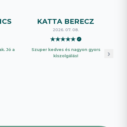
ICS
KATTA BERECZ
B
2026. 07. 08.
★
★
★
★
★
✓
k. Jó a
Szuper kedves és nagyon gyors
Pon
›
kiszolgálás!