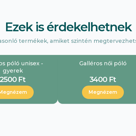
Ezek is érdekelhetnek
asonló termékek, amiket szintén megtervezhets
os póló unisex -
Galléros női póló
gyerek
2500 Ft
3400 Ft
Megnézem
Megnézem