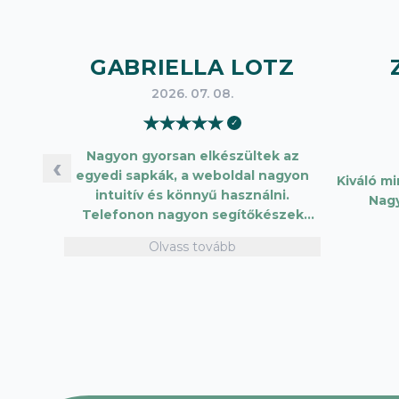
GABRIELLA LOTZ
2026. 07. 08.
★
★
★
★
★
✓
Nagyon gyorsan elkészültek az
‹
egyedi sapkák, a weboldal nagyon
Kiváló m
intuitív és könnyű használni.
Nag
Telefonon nagyon segítőkészek
voltak, máskor is fogok innen
Olvass tovább
vásárolni. Plusz pont, hogy lehetett
kártyával is fizetni.