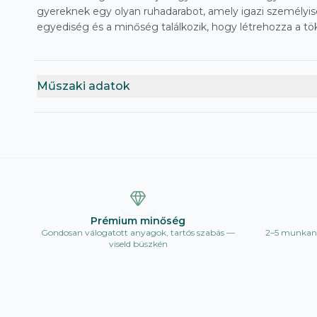
gyereknek egy olyan ruhadarabot, amely igazi személyisé
egyediség és a minőség találkozik, hogy létrehozza a tö
Műszaki adatok
Prémium minőség
Gondosan válogatott anyagok, tartós szabás —
2–5 munkana
viseld büszkén