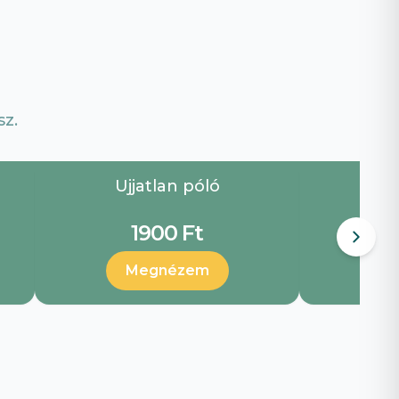
z.
Ujjatlan póló
Ujja
1900 Ft
Megnézem