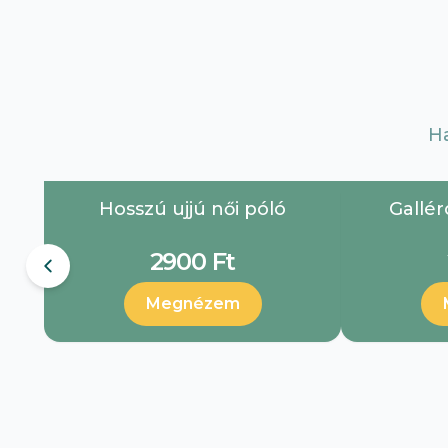
H
Hosszú ujjú női póló
Gallér
2900 Ft
Megnézem