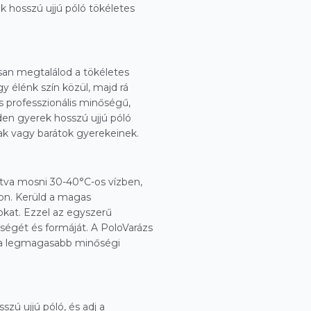
 hosszú ujjú póló tökéletes
san megtalálod a tökéletes
gy élénk szín közül, majd rá
s professzionális minőségű,
en gyerek hosszú ujjú póló
ak vagy barátok gyerekeinek.
dítva mosni 30-40°C-os vízben,
on. Kerüld a magas
okat. Ezzel az egyszerű
ségét és formáját. A PoloVarázs
ó a legmagasabb minőségi
ú ujjú póló, és adj a