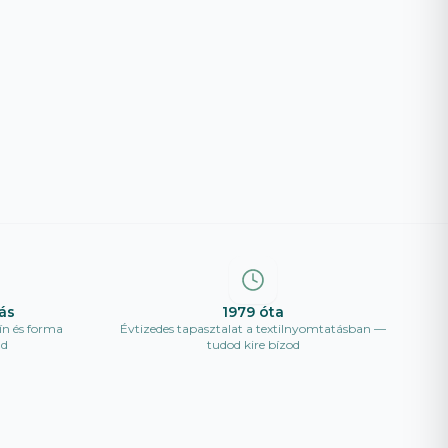
ás
1979 óta
ín és forma
Évtizedes tapasztalat a textilnyomtatásban —
ad
tudod kire bízod