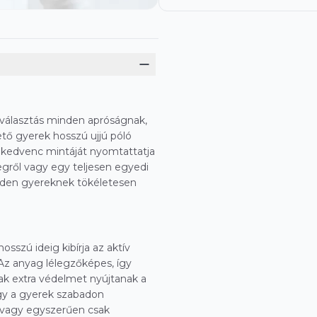
 választás minden apróságnak,
ető gyerek hosszú ujjú póló
gy kedvenc mintáját nyomtattatja
egről vagy egy teljesen egyedi
inden gyereknek tökéletesen
sszú ideig kibírja az aktív
Az anyag lélegzőképes, így
jak extra védelmet nyújtanak a
ogy a gyerek szabadon
, vagy egyszerűen csak