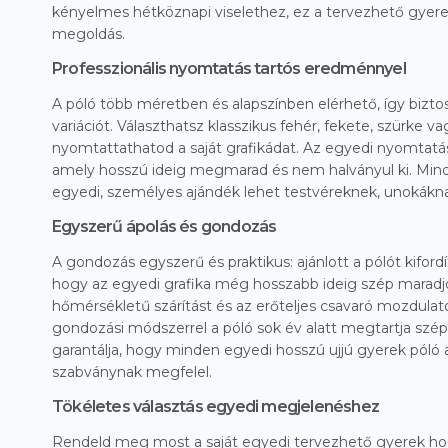
kényelmes hétköznapi viselethez, ez a tervezhető gyerek
megoldás.
Professzionális nyomtatás tartós eredménnyel
A póló több méretben és alapszínben elérhető, így bizto
variációt. Választhatsz klasszikus fehér, fekete, szürke va
nyomtattathatod a saját grafikádat. Az egyedi nyomtatá
amely hosszú ideig megmarad és nem halványul ki. Mind
egyedi, személyes ajándék lehet testvéreknek, unokákn
Egyszerű ápolás és gondozás
A gondozás egyszerű és praktikus: ajánlott a pólót kifor
hogy az egyedi grafika még hosszabb ideig szép maradj
hőmérsékletű szárítást és az erőteljes csavaró mozdulat
gondozási módszerrel a póló sok év alatt megtartja szép
garantálja, hogy minden egyedi hosszú ujjú gyerek pól
szabványnak megfelel.
Tökéletes választás egyedi megjelenéshez
Rendeld meg most a saját egyedi tervezhető gyerek hossz