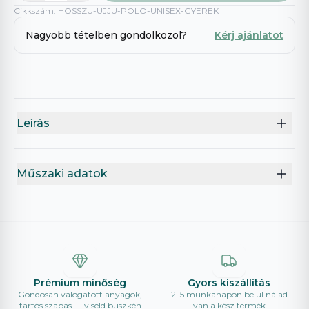
Cikkszám
:
HOSSZU-UJJU-POLO-UNISEX-GYEREK
Nagyobb tételben gondolkozol?
Kérj ajánlatot
Leírás
Műszaki adatok
Prémium minőség
Gyors kiszállítás
Gondosan válogatott anyagok,
2–5 munkanapon belül nálad
tartós szabás — viseld büszkén
van a kész termék