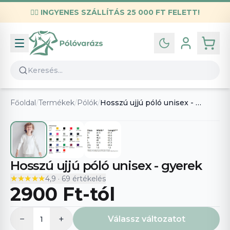
✌🏼
INGYENES SZÁLLÍTÁS 25 000 FT FELETT!
Infó
Kapcsolat
GYIK
Általános szerződési feltételek
Főoldal
/
Termékek
/
Pólók
/
Hosszú ujjú póló unisex - gyerek
Adatvédelmi nyilatkozat
Hosszú ujjú póló unisex - gyerek
★★★★★
★★★★★
4,9
·
69
értékelés
2900 Ft
-tól
−
+
Válassz változatot
1