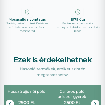
Mosásálló nyomtatás
1979 óta
Tartós, prémium textilfesték —
Évtizedes tapasztalat a
szín és forma hosszú távon
textilnyomtatásban — tudod kire
megmarad
bízod
Ezek is érdekelhetnek
Hasonló termékek, amiket szintén
megtervezhetsz.
Hosszú ujjú női póló
Galléros póló
G
unisex - gyerek
2900 Ft
2500 Ft