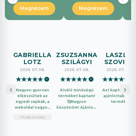
Megnézem
Megnézem
GABRIELLA
ZSUZSANNA
LASZLO
LOTZ
SZILÁGYI
SZOVICS
2026. 07. 08.
2026. 07. 08.
2026. 07. 08.
★
★
★
★
★
★
★
★
★
★
★
★
★
★
★
✓
✓
✓
‹
›
Nagyon gyorsan
Kiváló minőségű
Azt kaptam amit
elkészültek az
terméket kaptam!
ajánlottak. Jó a
egyedi sapkák, a
🥰Nagyon
termék.
weboldal nagyon
köszönöm! Ajánlom
intuitív és könnyű
mindenkinek!🤩 …
Olvass tovább
használni.
Telefonon
nagyon