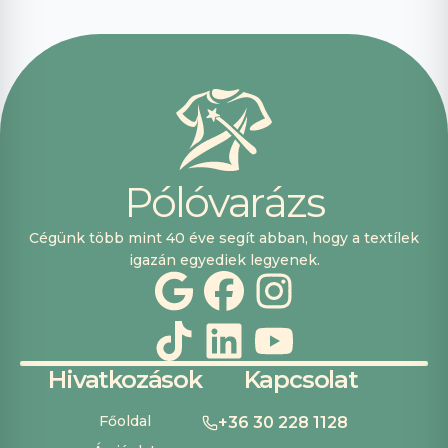
segítőkészek
voltak, máskor is
fogok innen
vásárolni. Plusz
pont, hogy
lehetett kártyával
is fizetni.
P
ó
l
ó
v
a
r
á
z
s
Cégünk több mint 40 éve segít abban, hogy a textílek
igazán egyediek legyenek.
Hivatkozások
Kapcsolat
Főoldal
+36 30 228 1128