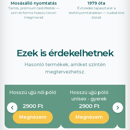
Mosásálló nyomtatás
1979 óta
Tartós, prémium textilfesték —
Évtizedes tapasztalat a
szín és forma hosszú távon
textilnyomtatásban — tudod kire
megmarad
bízod
Ezek is érdekelhetnek
Hasonló termékek, amiket szintén
megtervezhetsz.
Hosszú ujjú női póló
Hosszú ujjú póló
unisex - gyerek
2900 Ft
2900 Ft
Megnézem
Megnézem