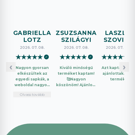
GABRIELLA
ZSUZSANNA
LASZLO
LOTZ
SZILÁGYI
SZOVICS
2026. 07. 08.
2026. 07. 08.
2026. 07. 08.
★
★
★
★
★
★
★
★
★
★
★
★
★
★
★
✓
✓
✓
‹
›
Nagyon gyorsan
Kiváló minőségű
Azt kaptam amit
elkészültek az
terméket kaptam!
ajánlottak. Jó a
egyedi sapkák, a
🥰Nagyon
termék.
weboldal nagyon
köszönöm! Ajánlom
intuitív és könnyű
mindenkinek!🤩 …
Olvass tovább
használni.
Telefonon
nagyon
segítőkészek
voltak, máskor is
fogok innen
vásárolni. Plusz