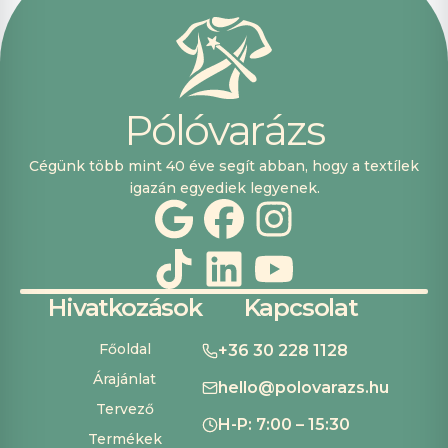
pont, hogy
lehetett kártyával
is fizetni.
P
ó
l
ó
v
a
r
á
z
s
Cégünk több mint 40 éve segít abban, hogy a textílek
igazán egyediek legyenek.
Hivatkozások
Kapcsolat
Főoldal
+36 30 228 1128
Árajánlat
hello@polovarazs.hu
Tervező
H-P: 7:00 – 15:30
Termékek