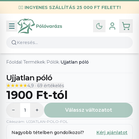
✌🏼
INGYENES SZÁLLÍTÁS 25 000 FT FELETT!
Infó
Kapcsolat
GYIK
Általános szerződési feltételek
Főoldal
/
Termékek
/
Pólók
/
Ujjatlan póló
Adatvédelmi nyilatkozat
Ujjatlan póló
★★★★★
★★★★★
4,9
·
69
értékelés
1900 Ft
-tól
−
+
Válassz változatot
1
Cikkszám
:
UJJATLAN-POLO-FOL
Nagyobb tételben gondolkozol?
Kérj ajánlatot