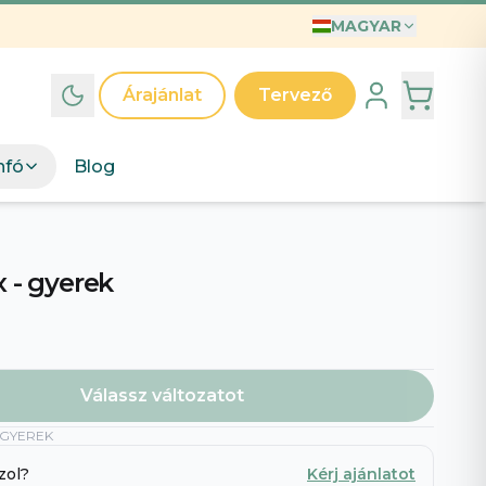
MAGYAR
INTÁK
T
Árajánlat
Tervező
ák
d egyedi grafikai kollekcióinkat – válassz mintát, mi
nfó
Blog
jük.
észd a mintákat
→
A világ legjobb Anyukája póló – Illusztrált anyák napi ajándék kislányos anyukáknak
Anyak Napi Szuper Anya
x - gyerek
Válassz változatot
-GYEREK
 legjobb apa
zol?
Kérj ajánlatot