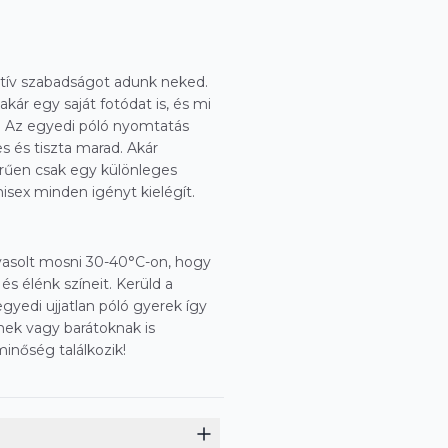
eatív szabadságot adunk neked.
kár egy saját fotódat is, és mi
. Az egyedi póló nyomtatás
s és tiszta marad. Akár
erűen csak egy különleges
nisex minden igényt kielégít.
avasolt mosni 30-40°C-on, hogy
s élénk színeit. Kerüld a
gyedi ujjatlan póló gyerek így
nek vagy barátoknak is
minőség találkozik!