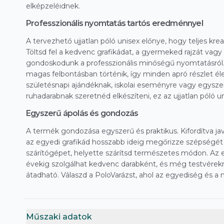
elképzeléidnek.
Professzionális nyomtatás tartós eredménnyel
A tervezhető ujjatlan póló unisex előnye, hogy teljes kr
Töltsd fel a kedvenc grafikádat, a gyermeked rajzát vagy a
gondoskodunk a professzionális minőségű nyomtatásról
magas felbontásban történik, így minden apró részlet éle
születésnapi ajándéknak, iskolai eseményre vagy egysz
ruhadarabnak szeretnéd elkészíteni, ez az ujjatlan póló u
Egyszerű ápolás és gondozás
A termék gondozása egyszerű és praktikus. Kifordítva j
az egyedi grafikád hosszabb ideig megőrizze szépségét é
szárítógépet, helyette szárítsd természetes módon. Az e
évekig szolgálhat kedvenc darabként, és még testvérek
átadható. Válaszd a PoloVarázst, ahol az egyediség és a 
Műszaki adatok