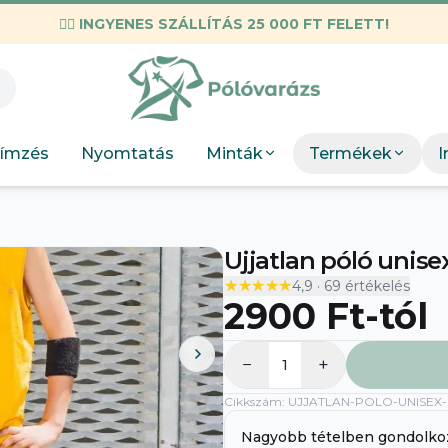
✌🏼
INGYENES SZÁLLÍTÁS 25 000 FT FELETT!
KIEMELT M
Válogatott mez
Munkahelyi
KIEMEL
Mint
Neopunk
OSC Merch
Böngész
Panda
ímzés
Nyomtatás
Minták
Termékek
I
DTF Bérnyomtatás
elkészít
Szakmák
Böng
Szobor
Ujjatlan póló unise
★★★★★
★★★★★
4,9
·
69
értékelés
2900 Ft
-tól
−
+
1
Cikkszám
:
UJJATLAN-POLO-UNISEX
A
Nagyobb tételben gondolko