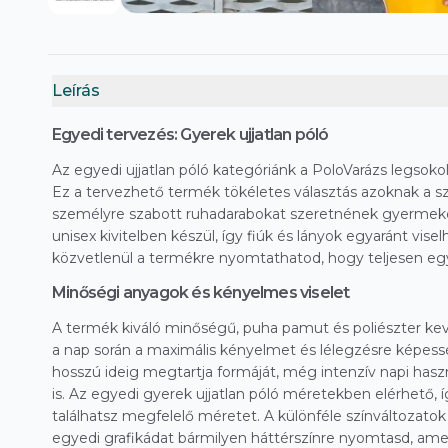
Leírás
Egyedi tervezés: Gyerek ujjatlan póló
Az egyedi ujjatlan póló kategóriánk a PoloVarázs legsokol
Ez a tervezhető termék tökéletes választás azoknak a sz
személyre szabott ruhadarabokat szeretnének gyermekei
unisex kivitelben készül, így fiúk és lányok egyaránt visel
közvetlenül a termékre nyomtathatod, hogy teljesen eg
Minőségi anyagok és kényelmes viselet
A termék kiváló minőségű, puha pamut és poliészter keve
a nap során a maximális kényelmet és lélegzésre képess
hosszú ideig megtartja formáját, még intenzív napi has
is. Az egyedi gyerek ujjatlan póló méretekben elérhető,
találhatsz megfelelő méretet. A különféle színváltozatok
egyedi grafikádat bármilyen háttérszínre nyomtasd, ame