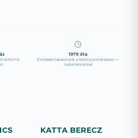
ás
1979 óta
ín és forma
Évtizedes tapasztalat a textilnyomtatásban —
ad
tudod kire bízod
ICS
KATTA BERECZ
B