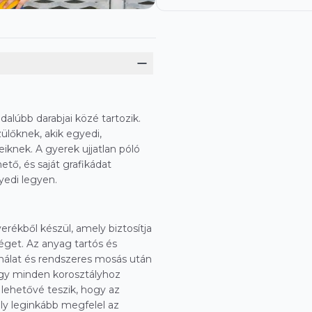
dalúbb darabjai közé tartozik.
ülőknek, akik egyedi,
knek. A gyerek ujjatlan póló
hető, és saját grafikádat
yedi legyen.
rékből készül, amely biztosítja
éget. Az anyag tartós és
ználat és rendszeres mosás után
 így minden korosztályhoz
 lehetővé teszik, hogy az
ly leginkább megfelel az