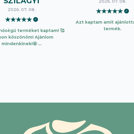
SZILÁGYI
2026. 07. 08.
2026. 07. 08.
★
★
★
★
★
✓
★
★
★
★
★
✓
Azt kaptam amit ajánlotta
termék.
inőségű terméket kaptam! 🥰
yon köszönöm! Ajánlom
mindenkinek!🤩 …