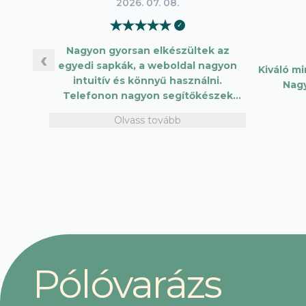
2026. 07. 08.
★
★
★
★
★
✓
Nagyon gyorsan elkészültek az
‹
egyedi sapkák, a weboldal nagyon
Kiváló m
intuitív és könnyű használni.
Nag
Telefonon nagyon segítőkészek
voltak, máskor is fogok innen
Olvass tovább
vásárolni. Plusz pont, hogy lehetett
kártyával is fizetni.
P
ó
l
ó
v
a
r
á
z
s