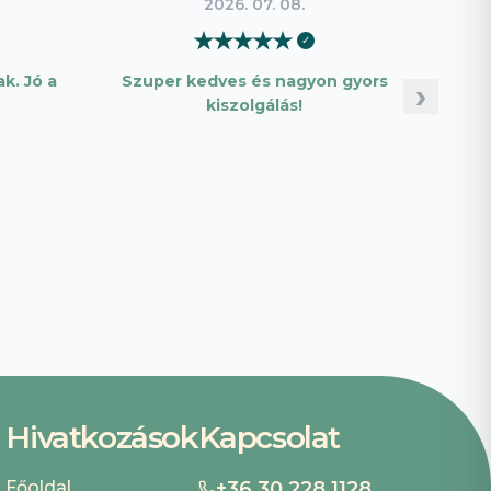
2026. 07. 08.
★
★
★
★
★
✓
k. Jó a
Szuper kedves és nagyon gyors
Pon
›
kiszolgálás!
Hivatkozások
Kapcsolat
Főoldal
+36 30 228 1128