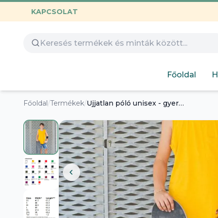
KAPCSOLAT
Összes termék
Óvoda
Gamer
Család
Huntrix
Nyomtatható
Capybara
Gyerekeknek
Főoldal
H
Hímezhető
Autós
Humoros
Főoldal
/
Termékek
/
Ujjatlan póló unisex - gyerek
Design
Labubu