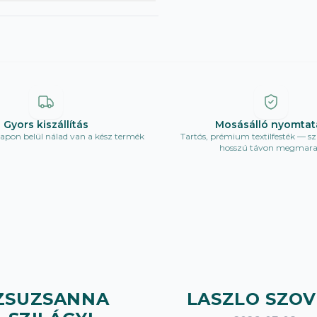
Gyors kiszállítás
Mosásálló nyomtat
pon belül nálad van a kész termék
Tartós, prémium textilfesték — sz
hosszú távon megmar
ZSUZSANNA
LASZLO SZOV