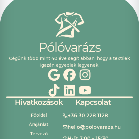
vásárolni. Plusz
pont, hogy
lehetett kártyával
is fizetni.
P
ó
l
ó
v
a
r
á
z
s
Cégünk több mint 40 éve segít abban, hogy a textílek
igazán egyediek legyenek.
Hivatkozások
Kapcsolat
Főoldal
+36 30 228 1128
Árajánlat
hello@polovarazs.hu
Tervező
H-P: 7:00 – 15:30