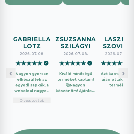
GABRIELLA
ZSUZSANNA
LASZLO
LOTZ
SZILÁGYI
SZOVICS
2026. 07. 08.
2026. 07. 08.
2026. 07. 08.
★
★
★
★
★
★
★
★
★
★
★
★
★
★
★
✓
✓
✓
‹
›
Nagyon gyorsan
Kiváló minőségű
Azt kaptam amit
elkészültek az
terméket kaptam!
ajánlottak. Jó a
egyedi sapkák, a
🥰Nagyon
termék.
weboldal nagyon
köszönöm! Ajánlom
intuitív és könnyű
mindenkinek!🤩 …
Olvass tovább
használni.
Telefonon
nagyon
segítőkészek
voltak, máskor is
fogok innen