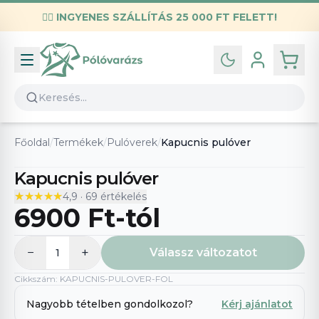
✌🏼
INGYENES SZÁLLÍTÁS 25 000 FT FELETT!
Infó
Kapcsolat
GYIK
Általános szerződési feltételek
Főoldal
/
Termékek
/
Pulóverek
/
Kapucnis pulóver
Adatvédelmi nyilatkozat
Kapucnis pulóver
★★★★★
★★★★★
4,9
·
69
értékelés
6900 Ft
-tól
−
+
Válassz változatot
1
Cikkszám
:
KAPUCNIS-PULOVER-FOL
Nagyobb tételben gondolkozol?
Kérj ajánlatot