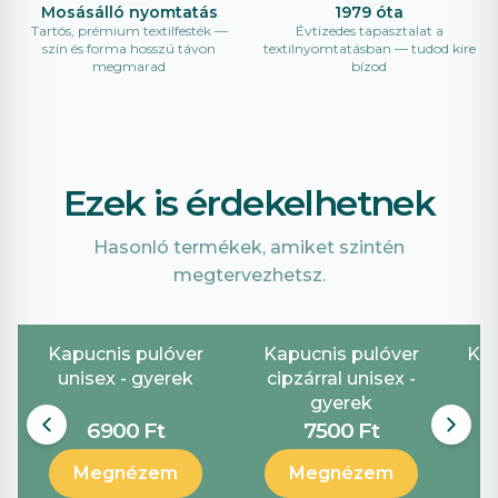
Mosásálló nyomtatás
1979 óta
Tartós, prémium textilfesték —
Évtizedes tapasztalat a
szín és forma hosszú távon
textilnyomtatásban — tudod kire
megmarad
bízod
Ezek is érdekelhetnek
Hasonló termékek, amiket szintén
megtervezhetsz.
Kapucnis pulóver
Kapucnis pulóver
Ker
unisex - gyerek
cipzárral unisex -
gyerek
6900 Ft
7500 Ft
Megnézem
Megnézem