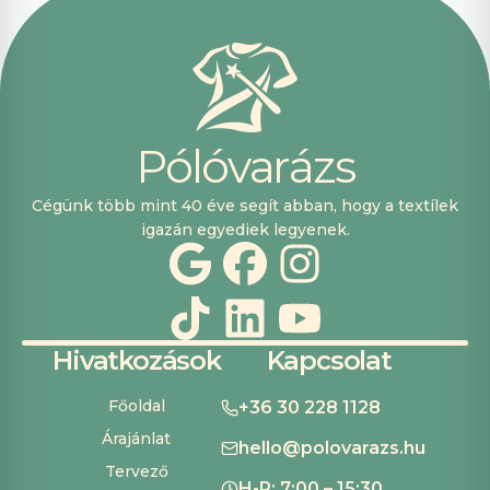
vásárolni. Plusz
pont, hogy
lehetett kártyával
is fizetni.
P
ó
l
ó
v
a
r
á
z
s
Cégünk több mint 40 éve segít abban, hogy a textílek
igazán egyediek legyenek.
Hivatkozások
Kapcsolat
Főoldal
+36 30 228 1128
Árajánlat
hello@polovarazs.hu
Tervező
H-P: 7:00 – 15:30