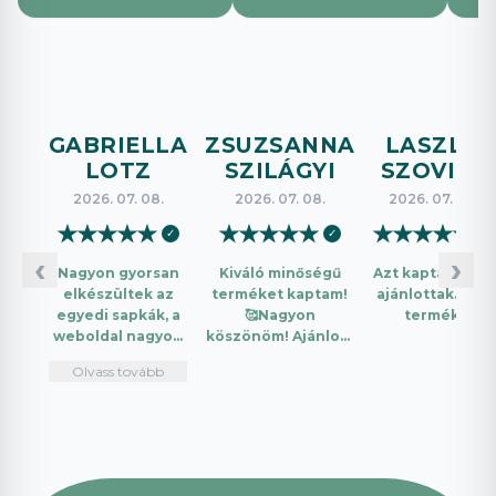
GABRIELLA
ZSUZSANNA
LASZLO
LOTZ
SZILÁGYI
SZOVICS
2026. 07. 08.
2026. 07. 08.
2026. 07. 08.
★
★
★
★
★
★
★
★
★
★
★
★
★
★
★
✓
✓
✓
‹
›
Nagyon gyorsan
Kiváló minőségű
Azt kaptam amit
elkészültek az
terméket kaptam!
ajánlottak. Jó a
egyedi sapkák, a
🥰Nagyon
termék.
weboldal nagyon
köszönöm! Ajánlom
intuitív és könnyű
mindenkinek!🤩 …
Olvass tovább
használni.
Telefonon
nagyon
segítőkészek
voltak, máskor is
fogok innen