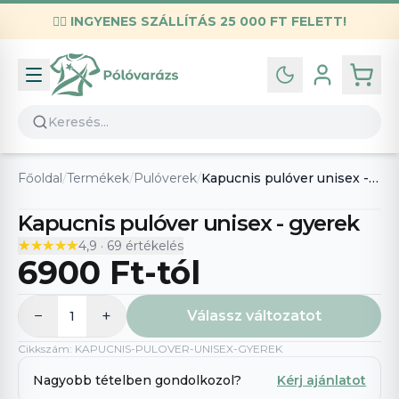
✌🏼
INGYENES SZÁLLÍTÁS 25 000 FT FELETT!
Infó
Kapcsolat
GYIK
Általános szerződési feltételek
Főoldal
/
Termékek
/
Pulóverek
/
Kapucnis pulóver unisex - gyerek
Adatvédelmi nyilatkozat
Kapucnis pulóver unisex - gyerek
★★★★★
★★★★★
4,9
·
69
értékelés
6900 Ft
-tól
−
+
Válassz változatot
1
Cikkszám
:
KAPUCNIS-PULOVER-UNISEX-GYEREK
Nagyobb tételben gondolkozol?
Kérj ajánlatot