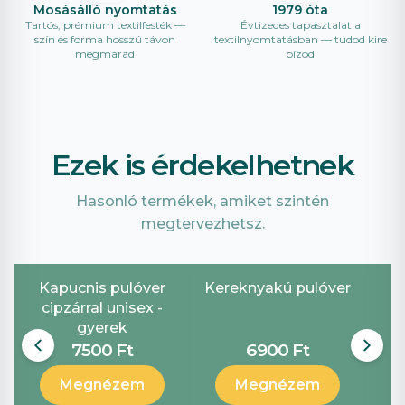
Mosásálló nyomtatás
1979 óta
Tartós, prémium textilfesték —
Évtizedes tapasztalat a
szín és forma hosszú távon
textilnyomtatásban — tudod kire
megmarad
bízod
Ezek is érdekelhetnek
Hasonló termékek, amiket szintén
megtervezhetsz.
Kapucnis pulóver
Kereknyakú pulóver
P
cipzárral unisex -
gyerek
7500 Ft
6900 Ft
Megnézem
Megnézem