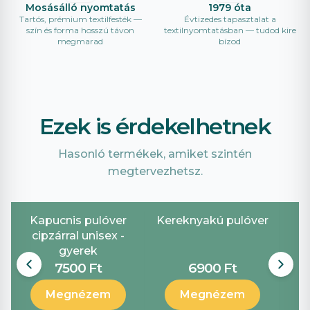
Mosásálló nyomtatás
1979 óta
Tartós, prémium textilfesték —
Évtizedes tapasztalat a
szín és forma hosszú távon
textilnyomtatásban — tudod kire
megmarad
bízod
Ezek is érdekelhetnek
Hasonló termékek, amiket szintén
megtervezhetsz.
Kapucnis pulóver
Kereknyakú pulóver
P
cipzárral unisex -
gyerek
7500 Ft
6900 Ft
Megnézem
Megnézem