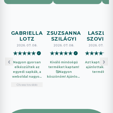
GABRIELLA
ZSUZSANNA
LASZLO
LOTZ
SZILÁGYI
SZOVICS
2026. 07. 08.
2026. 07. 08.
2026. 07. 08.
★
★
★
★
★
★
★
★
★
★
★
★
★
★
★
✓
✓
✓
‹
›
Nagyon gyorsan
Kiváló minőségű
Azt kaptam amit
elkészültek az
terméket kaptam!
ajánlottak. Jó a
egyedi sapkák, a
🥰Nagyon
termék.
weboldal nagyon
köszönöm! Ajánlom
intuitív és könnyű
mindenkinek!🤩 …
Olvass tovább
használni.
Telefonon
nagyon
segítőkészek
voltak, máskor is
fogok innen