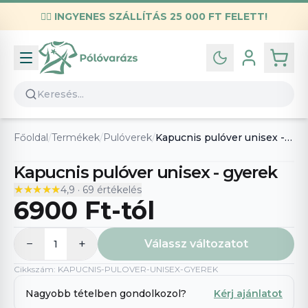
✌🏼
INGYENES SZÁLLÍTÁS 25 000 FT FELETT!
Infó
Kapcsolat
GYIK
Általános szerződési feltételek
Főoldal
/
Termékek
/
Pulóverek
/
Kapucnis pulóver unisex - gyerek
Adatvédelmi nyilatkozat
Kapucnis pulóver unisex - gyerek
★★★★★
★★★★★
4,9
·
69
értékelés
6900 Ft
-tól
−
+
Válassz változatot
1
Cikkszám
:
KAPUCNIS-PULOVER-UNISEX-GYEREK
Nagyobb tételben gondolkozol?
Kérj ajánlatot