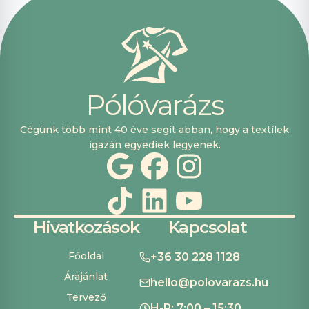
vásárolni. Plusz
pont, hogy
lehetett kártyával
is fizetni.
P
ó
l
ó
v
a
r
á
z
s
Cégünk több mint 40 éve segít abban, hogy a textílek
igazán egyediek legyenek.
Hivatkozások
Kapcsolat
Főoldal
+36 30 228 1128
Árajánlat
hello@polovarazs.hu
Tervező
H-P: 7:00 – 15:30