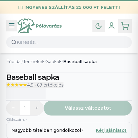
✌🏼
INGYENES SZÁLLÍTÁS 25 000 FT FELETT!
Infó
Kapcsolat
GYIK
Általános szerződési feltételek
Főoldal
/
Termékek
/
Sapkák
/
Baseball sapka
Adatvédelmi nyilatkozat
Baseball sapka
★★★★★
★★★★★
4,9
·
69
értékelés
−
+
Válassz változatot
1
Cikkszám
:
-
Nagyobb tételben gondolkozol?
Kérj ajánlatot