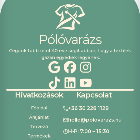
pont, hogy
lehetett kártyával
is fizetni.
P
ó
l
ó
v
a
r
á
z
s
Cégünk több mint 40 éve segít abban, hogy a textílek
igazán egyediek legyenek.
Hivatkozások
Kapcsolat
Főoldal
+36 30 228 1128
Árajánlat
hello@polovarazs.hu
Tervező
H-P: 7:00 – 15:30
Termékek