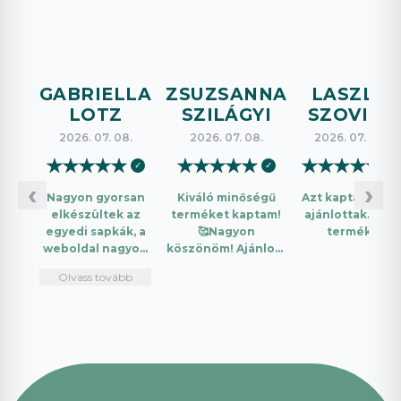
GABRIELLA
ZSUZSANNA
LASZLO
LOTZ
SZILÁGYI
SZOVICS
2026. 07. 08.
2026. 07. 08.
2026. 07. 08.
★
★
★
★
★
★
★
★
★
★
★
★
★
★
★
✓
✓
✓
‹
›
Nagyon gyorsan
Kiváló minőségű
Azt kaptam amit
elkészültek az
terméket kaptam!
ajánlottak. Jó a
egyedi sapkák, a
🥰Nagyon
termék.
weboldal nagyon
köszönöm! Ajánlom
intuitív és könnyű
mindenkinek!🤩 …
Olvass tovább
használni.
Telefonon
nagyon
segítőkészek
voltak, máskor is
fogok innen
vásárolni. Plusz