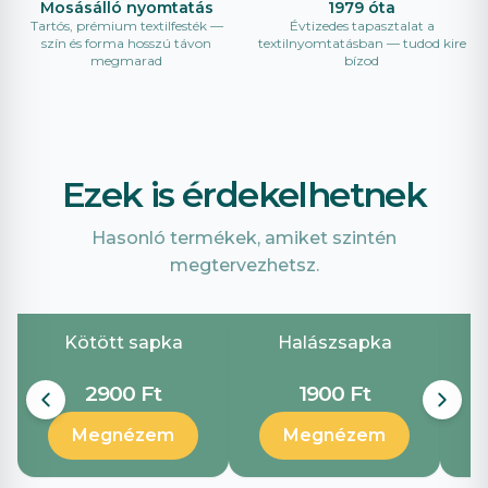
Mosásálló nyomtatás
1979 óta
Tartós, prémium textilfesték —
Évtizedes tapasztalat a
szín és forma hosszú távon
textilnyomtatásban — tudod kire
megmarad
bízod
Ezek is érdekelhetnek
Hasonló termékek, amiket szintén
megtervezhetsz.
Kötött sapka
Halászsapka
S
2900 Ft
1900 Ft
Megnézem
Megnézem