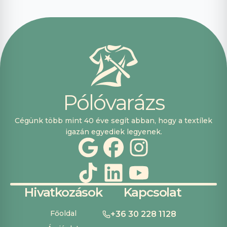
segítőkészek
voltak, máskor is
fogok innen
vásárolni. Plusz
pont, hogy
lehetett kártyával
is fizetni.
P
ó
l
ó
v
a
r
á
z
s
Cégünk több mint 40 éve segít abban, hogy a textílek
igazán egyediek legyenek.
Hivatkozások
Kapcsolat
Főoldal
+36 30 228 1128