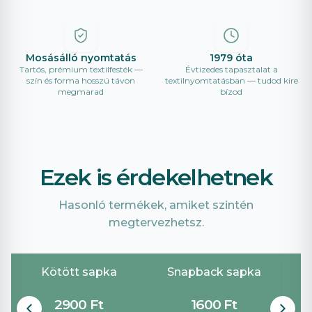
Mosásálló nyomtatás
1979 óta
Tartós, prémium textilfesték —
Évtizedes tapasztalat a
szín és forma hosszú távon
textilnyomtatásban — tudod kire
megmarad
bízod
Ezek is érdekelhetnek
Hasonló termékek, amiket szintén
megtervezhetsz.
Kötött sapka
Snapback sapka
B
2900 Ft
1600 Ft