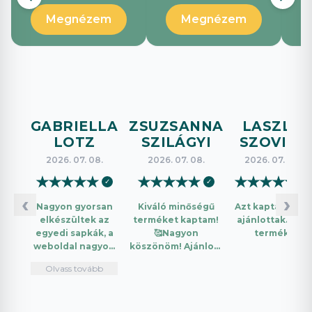
Megnézem
Megnézem
GABRIELLA
ZSUZSANNA
LASZLO
LOTZ
SZILÁGYI
SZOVICS
2026. 07. 08.
2026. 07. 08.
2026. 07. 08.
★
★
★
★
★
★
★
★
★
★
★
★
★
★
★
✓
✓
✓
‹
›
Nagyon gyorsan
Kiváló minőségű
Azt kaptam amit
elkészültek az
terméket kaptam!
ajánlottak. Jó a
egyedi sapkák, a
🥰Nagyon
termék.
weboldal nagyon
köszönöm! Ajánlom
intuitív és könnyű
mindenkinek!🤩 …
Olvass tovább
használni.
Telefonon
nagyon