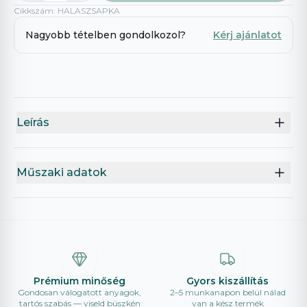
Cikkszám
:
HALASZSAPKA
Nagyobb tételben gondolkozol?
Kérj ajánlatot
Leírás
Műszaki adatok
Prémium minőség
Gyors kiszállítás
Gondosan válogatott anyagok,
2–5 munkanapon belül nálad
tartós szabás — viseld büszkén
van a kész termék