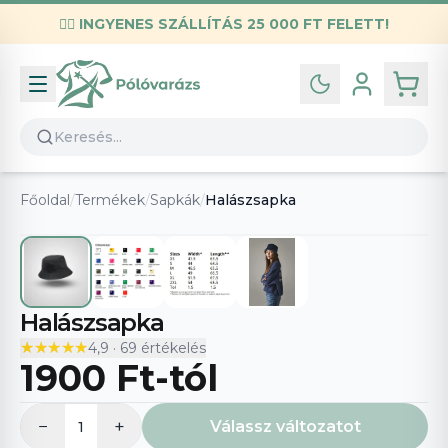
✌🏼
INGYENES SZÁLLÍTÁS 25 000 FT FELETT!
Infó
Kapcsolat
GYIK
Általános szerződési feltételek
Főoldal
/
Termékek
/
Sapkák
/
Halászsapka
Adatvédelmi nyilatkozat
Halászsapka
★★★★★
★★★★★
4,9
·
69
értékelés
1900 Ft
-tól
−
+
Válassz változatot
1