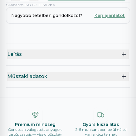
Cikkszám
:
KOTOTT-SAPKA
Nagyobb tételben gondolkozol?
Kérj ajánlatot
Leírás
Műszaki adatok
Prémium minőség
Gyors kiszállítás
Gondosan válogatott anyagok,
2–5 munkanapon belül nálad
tartós szabás — viseld büszkén
van a kész termék