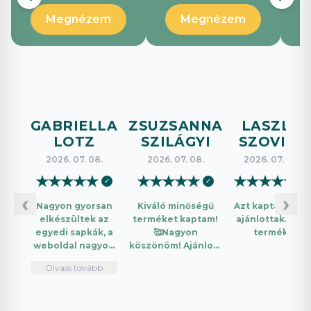
Megnézem
Megnézem
GABRIELLA
ZSUZSANNA
LASZLO
LOTZ
SZILÁGYI
SZOVICS
2026. 07. 08.
2026. 07. 08.
2026. 07. 08.
★
★
★
★
★
★
★
★
★
★
★
★
★
★
★
✓
✓
✓
‹
›
Nagyon gyorsan
Kiváló minőségű
Azt kaptam amit
elkészültek az
terméket kaptam!
ajánlottak. Jó a
egyedi sapkák, a
🥰Nagyon
termék.
weboldal nagyon
köszönöm! Ajánlom
intuitív és könnyű
mindenkinek!🤩 …
Olvass tovább
használni.
Telefonon
nagyon