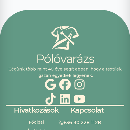
segítőkészek
voltak, máskor is
fogok innen
vásárolni. Plusz
pont, hogy
lehetett kártyával
is fizetni.
P
ó
l
ó
v
a
r
á
z
s
Cégünk több mint 40 éve segít abban, hogy a textílek
igazán egyediek legyenek.
Hivatkozások
Kapcsolat
Főoldal
+36 30 228 1128