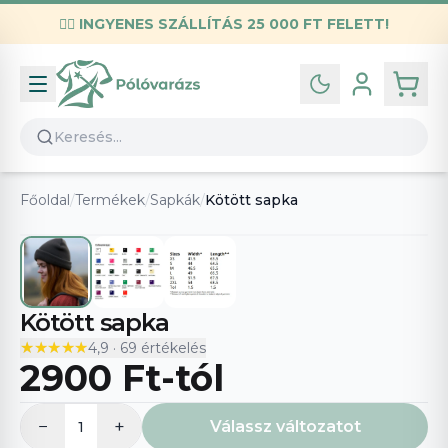
✌🏼
INGYENES SZÁLLÍTÁS 25 000 FT FELETT!
Infó
Kapcsolat
GYIK
Általános szerződési feltételek
Főoldal
/
Termékek
/
Sapkák
/
Kötött sapka
Adatvédelmi nyilatkozat
Kötött sapka
★★★★★
★★★★★
4,9
·
69
értékelés
2900 Ft
-tól
−
+
Válassz változatot
1