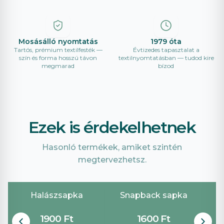
Mosásálló nyomtatás
1979 óta
Tartós, prémium textilfesték —
Évtizedes tapasztalat a
szín és forma hosszú távon
textilnyomtatásban — tudod kire
megmarad
bízod
Ezek is érdekelhetnek
Hasonló termékek, amiket szintén
megtervezhetsz.
Halászsapka
Snapback sapka
B
1900 Ft
1600 Ft