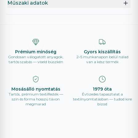
Műszaki adatok
Prémium minőség
Gyors kiszállítás
Gondosan válogatott anyagok,
2–5 munkanapon belül nálad
tartós szabás — viseld büszkén
van a kész termék
Mosásálló nyomtatás
1979 óta
Tartós, prémium textilfesték —
Évtizedes tapasztalat a
szín és forma hosszú távon
textilnyomtatásban — tudod kire
megmarad
bízod