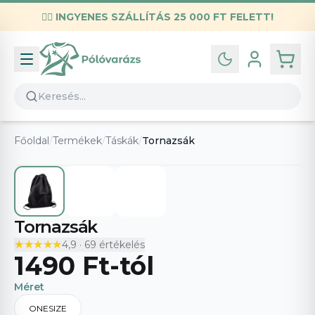
✌🏼
INGYENES SZÁLLÍTÁS 25 000 FT FELETT!
Infó
Kapcsolat
GYIK
Általános szerződési feltételek
Főoldal
/
Termékek
/
Táskák
/
Tornazsák
Adatvédelmi nyilatkozat
Tornazsák
★★★★★
★★★★★
4,9
·
69
értékelés
1490 Ft
-tól
Méret
ONESIZE