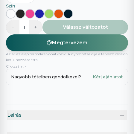
Szín
−
+
Válassz változatot
1
Megtervezem
Az ár az alap termékre vonatkozik. A nyomtatás díja a tervező oldalon
kerül hozzáadásra.
Cikkszám
:
-
Nagyobb tételben gondolkozol?
Kérj ajánlatot
Leírás