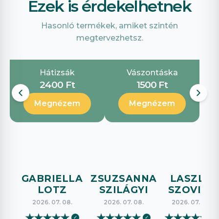
Ezek is érdekelhetnek
Hasonló termékek, amiket szintén
megtervezhetsz.
Hátizsák
Vászontáska
2400 Ft
1500 Ft
Megnézem
Megnézem
GABRIELLA
ZSUZSANNA
LASZLO
LOTZ
SZILÁGYI
SZOVICS
2026. 07. 08.
2026. 07. 08.
2026. 07. 08.
★
★
★
★
★
★
★
★
★
★
★
★
★
★
★
✓
✓
✓