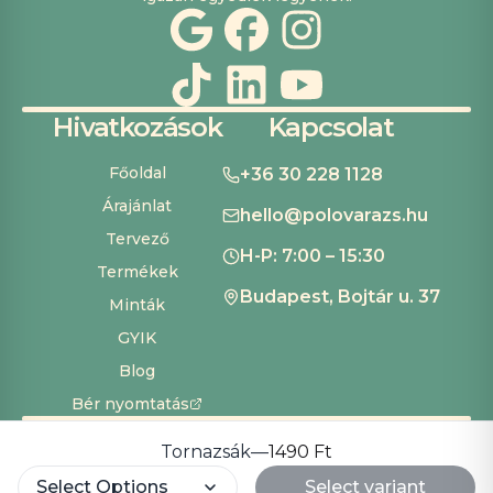
Hivatkozások
Kapcsolat
Főoldal
+36 30 228 1128
Árajánlat
hello@polovarazs.hu
Tervező
H-P: 7:00 – 15:30
Termékek
Budapest, Bojtár u. 37
Minták
GYIK
Blog
Bér nyomtatás
ÁSZF
Adatvédelem
Szállítás és fizetés
Süti beállítások
Copyright ©
2026
Pólóvarázs
Tornazsák
—
1490 Ft
Development by
Cardinal Dev Solutions
Select Options
Select variant