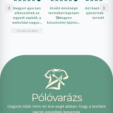
‹
›
Nagyon gyorsan
Kiváló minőségű
Azt kaptam amit
elkészültek az
terméket kaptam!
ajánlottak. Jó a
egyedi sapkák, a
🥰Nagyon
termék.
weboldal nagyon
köszönöm! Ajánlom
intuitív és könnyű
mindenkinek!🤩 …
Olvass tovább
használni.
Telefonon
nagyon
segítőkészek
voltak, máskor is
fogok innen
vásárolni. Plusz
pont, hogy
lehetett kártyával
is fizetni.
P
ó
l
ó
v
a
r
á
z
s
Cégünk több mint 40 éve segít abban, hogy a textílek
igazán egyediek legyenek.