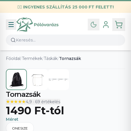
✌🏼
INGYENES SZÁLLÍTÁS 25 000 FT FELETT!
Infó
Kapcsolat
GYIK
Általános szerződési feltételek
Főoldal
/
Termékek
/
Táskák
/
Tornazsák
Adatvédelmi nyilatkozat
Tornazsák
★★★★★
★★★★★
4,9
·
69
értékelés
1490 Ft
-tól
Méret
ONESIZE