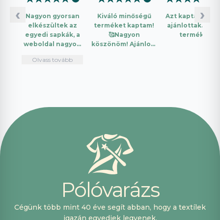
‹
›
Nagyon gyorsan
Kiváló minőségű
Azt kaptam amit
elkészültek az
terméket kaptam!
ajánlottak. Jó a
egyedi sapkák, a
🥰Nagyon
termék.
weboldal nagyon
köszönöm! Ajánlom
intuitív és könnyű
mindenkinek!🤩 …
Olvass tovább
használni.
Telefonon
nagyon
segítőkészek
voltak, máskor is
fogok innen
vásárolni. Plusz
pont, hogy
lehetett kártyával
is fizetni.
P
ó
l
ó
v
a
r
á
z
s
Cégünk több mint 40 éve segít abban, hogy a textílek
igazán egyediek legyenek.