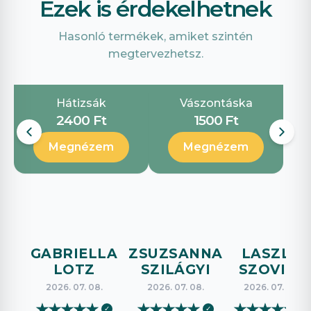
Ezek is érdekelhetnek
Hasonló termékek, amiket szintén
megtervezhetsz.
Hátizsák
Vászontáska
2400 Ft
1500 Ft
Megnézem
Megnézem
GABRIELLA
ZSUZSANNA
LASZLO
LOTZ
SZILÁGYI
SZOVICS
2026. 07. 08.
2026. 07. 08.
2026. 07. 08.
★
★
★
★
★
★
★
★
★
★
★
★
★
★
★
✓
✓
✓