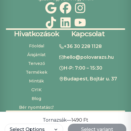
Hivatkozások
Kapcsolat
Főoldal
+36 30 228 1128
Árajánlat
hello@polovarazs.hu
Tervező
H-P: 7:00 – 15:30
Termékek
Budapest, Bojtár u. 37
Minták
GYIK
Blog
Bér nyomtatás
ÁSZF
Adatvédelem
Szállítás és fizetés
Süti beállítások
Copyright ©
2026
Pólóvarázs
Tornazsák
—
1490 Ft
Development by
Cardinal Dev Solutions
Select Options
Select variant