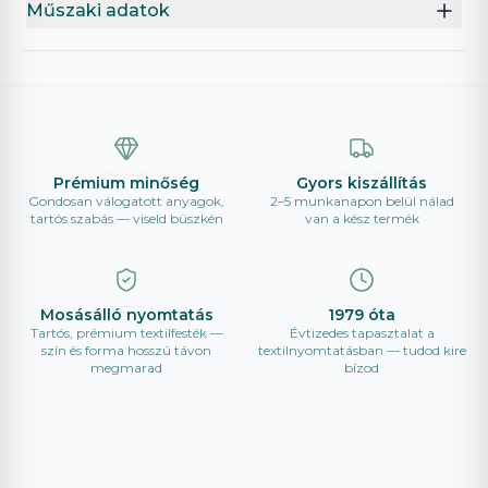
Műszaki adatok
Prémium minőség
Gyors kiszállítás
Gondosan válogatott anyagok,
2–5 munkanapon belül nálad
tartós szabás — viseld büszkén
van a kész termék
Mosásálló nyomtatás
1979 óta
Tartós, prémium textilfesték —
Évtizedes tapasztalat a
szín és forma hosszú távon
textilnyomtatásban — tudod kire
megmarad
bízod