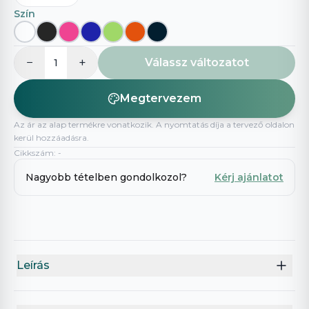
Szín
−
+
Válassz változatot
1
Megtervezem
Az ár az alap termékre vonatkozik. A nyomtatás díja a tervező oldalon
kerül hozzáadásra.
Cikkszám
:
-
Nagyobb tételben gondolkozol?
Kérj ajánlatot
Leírás