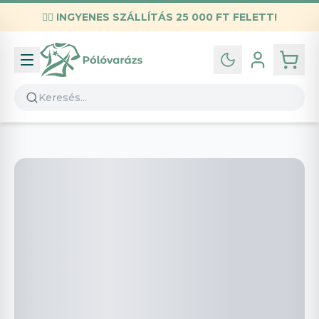
✌🏼
INGYENES SZÁLLÍTÁS 25 000 FT FELETT!
Infó
Kapcsolat
GYIK
Általános szerződési feltételek
Adatvédelmi nyilatkozat