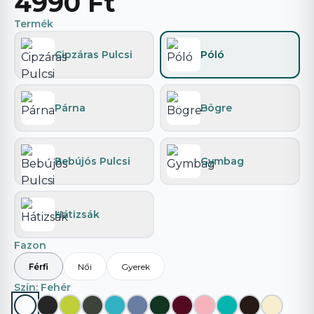
4990 Ft
Termék
Cipzáras Pulcsi
Póló
Párna
Bögre
Bebújós Pulcsi
Gymbag
Hátizsák
Fazon
Férfi
Női
Gyerek
Szín
: Fehér