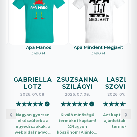
Apa Manos
Apa Mindent Megjavit
E
3490 Ft
3490 Ft
GABRIELLA
ZSUZSANNA
LASZLO
LOTZ
SZILÁGYI
SZOVICS
2026. 07. 08.
2026. 07. 08.
2026. 07. 08.
★
★
★
★
★
★
★
★
★
★
★
★
★
★
★
✓
✓
✓
‹
›
Nagyon gyorsan
Kiváló minőségű
Azt kaptam amit
elkészültek az
terméket kaptam!
ajánlottak. Jó a
egyedi sapkák, a
🥰Nagyon
termék.
weboldal nagyon
köszönöm! Ajánlom