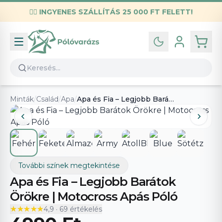
✌🏼
INGYENES SZÁLLÍTÁS 25 000 FT FELETT!
Infó
Kapcsolat
GYIK
Általános szerződési feltételek
Minták
/
Család
/
Apa
/
Apa és Fia – Legjobb Barátok Örökre | Motocross Apás Póló
Adatvédelmi nyilatkozat
További színek megtekintése
Apa és Fia – Legjobb Barátok
Örökre | Motocross Apás Póló
★★★★★
★★★★★
4,9
·
69
értékelés