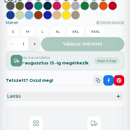
Méret
Mérettáblázat
S
M
L
XL
XXL
XXXL
−
+
Válassz méretet
1
Ha ma rendelsz
max 4 nap
~
augusztus 13.
-ig megérkezik
Tetszett? Oszd meg!
Leírás