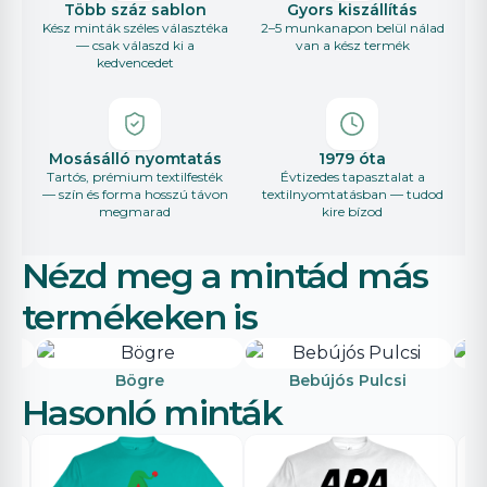
Több száz sablon
Gyors kiszállítás
Kész minták széles választéka
2–5 munkanapon belül nálad
— csak válaszd ki a
van a kész termék
kedvencedet
Mosásálló nyomtatás
1979 óta
Tartós, prémium textilfesték
Évtizedes tapasztalat a
— szín és forma hosszú távon
textilnyomtatásban — tudod
megmarad
kire bízod
Nézd meg a mintád más
termékeken is
Bögre
Bebújós Pulcsi
Hasonló minták