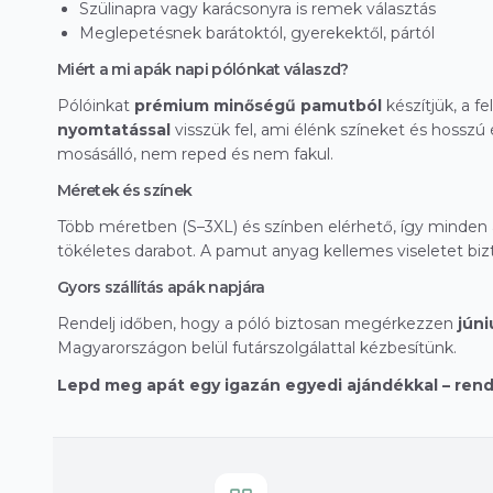
Szülinapra vagy karácsonyra is remek választás
Meglepetésnek barátoktól, gyerekektől, pártól
Miért a mi apák napi pólónkat válaszd?
Pólóinkat
prémium minőségű pamutból
készítjük, a fe
nyomtatással
visszük fel, ami élénk színeket és hosszú
mosásálló, nem reped és nem fakul.
Méretek és színek
Több méretben (S–3XL) és színben elérhető, így minden
tökéletes darabot. A pamut anyag kellemes viseletet bizt
Gyors szállítás apák napjára
Rendelj időben, hogy a póló biztosan megérkezzen
júni
Magyarországon belül futárszolgálattal kézbesítünk.
Lepd meg apát egy igazán egyedi ajándékkal – ren