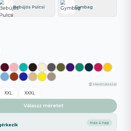
Bebújós Pulcsi
Gymbag
Böngészd az összeset
→
Mérettáblázat
XXL
XXXL
Válassz méretet
max 4 nap
gérkezik