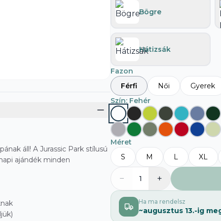
Bögre
Hátizsák
Fazon
Férfi
Női
Gyerek
Szín
: Fehér
Méret
nak áll! A Jurassic Park stílusú
S
M
L
XL
k napi ajándék minden
−
+
1
Ha ma rendelsz
knak
~
augusztus 13.
-ig me
jük)