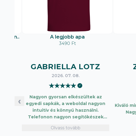
matban..
A legjobb apa
3490 Ft
GABRIELLA LOTZ
2026. 07. 08.
★
★
★
★
★
✓
Nagyon gyorsan elkészültek az
‹
egyedi sapkák, a weboldal nagyon
Kiváló m
intuitív és könnyű használni.
Nag
Telefonon nagyon segítőkészek
voltak, máskor is fogok innen
Olvass tovább
vásárolni. Plusz pont, hogy lehetett