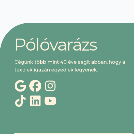
kártyával is fizetni.
P
ó
l
ó
v
a
r
á
z
s
Cégünk több mint 40 éve segít abban, hogy a
textílek igazán egyediek legyenek.