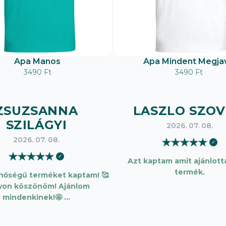
Apa Manos
Apa Mindent Megjav
3490 Ft
3490 Ft
ZSUZSANNA
LASZLO SZOV
SZILÁGYI
2026. 07. 08.
2026. 07. 08.
★
★
★
★
★
✓
★
★
★
★
★
✓
Azt kaptam amit ajánlotta
termék.
inőségű terméket kaptam! 🥰
yon köszönöm! Ajánlom
mindenkinek!🤩 …