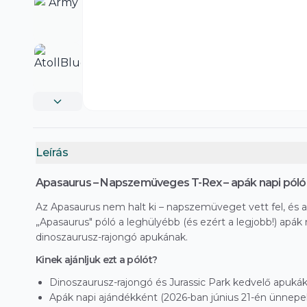
Leírás
Apasaurus – Napszemüveges T-Rex – apák napi póló
Az Apasaurus nem halt ki – napszemüveget vett fel, és apá
„Apasaurus" póló a leghülyébb (és ezért a legjobb!) apá
dinoszaurusz-rajongó apukának.
Kinek ajánljuk ezt a pólót?
Dinoszaurusz-rajongó és Jurassic Park kedvelő apuká
Apák napi ajándékként (2026-ban június 21-én ünnepel