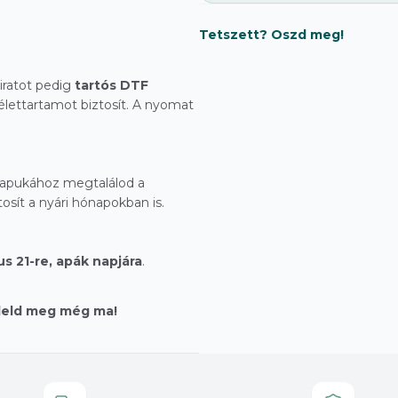
Tetszett? Oszd meg!
liratot pedig
tartós DTF
 élettartamot biztosít. A nyomat
 apukához megtalálod a
osít a nyári hónapokban is.
us 21-re, apák napjára
.
deld meg még ma!