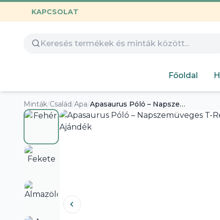
KAPCSOLAT
Összes termék
Óvoda
Gamer
Család
Huntrix
Nyomtatható
Capybara
Gyerekeknek
Főoldal
H
Hímezhető
Autós
Humoros
Minták
/
Család
/
Apa
/
Apasaurus Póló – Napszemüveges T-Rex | Vicces Apák Napi Ajándék
Design
Labubu