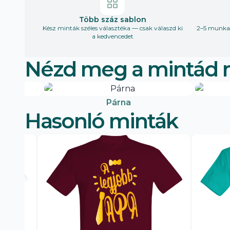
Több száz sablon
Kész minták széles választéka — csak válaszd ki
2–5 munkan
a kedvencedet
Nézd meg a mintád 
Párna
Hasonló minták