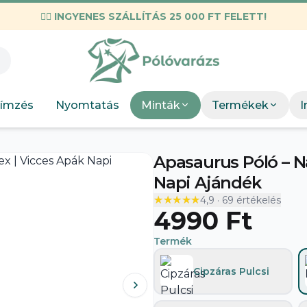
✌🏼
INGYENES SZÁLLÍTÁS 25 000 FT FELETT!
KIEMELT M
Válogatott mez
Munkahelyi
KIEMEL
Mint
Neopunk
OSC Merch
Böngész
Panda
ímzés
Nyomtatás
Minták
Termékek
I
DTF Bérnyomtatás
elkészít
Szakmák
Böng
Apasaurus Póló – 
Szobor
Napi Ajándék
★★★★★
★★★★★
4,9
·
69
értékelés
4990 Ft
Termék
Cipzáras Pulcsi
A