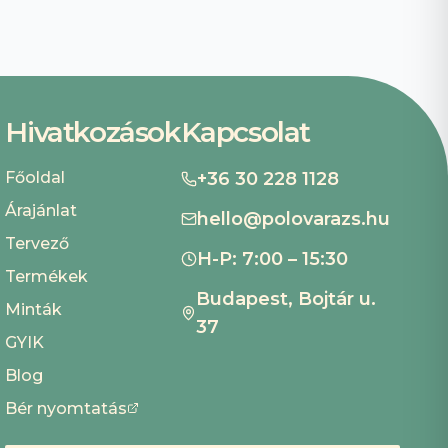
Hivatkozások
Kapcsolat
Főoldal
+36 30 228 1128
Árajánlat
hello@polovarazs.hu
Tervező
H-P: 7:00 – 15:30
Termékek
Budapest, Bojtár u.
Minták
37
GYIK
Blog
Bér nyomtatás