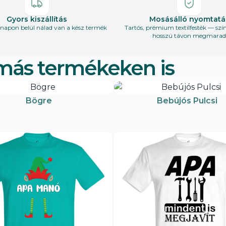
Gyors kiszállítás
Mosásálló nyomtatá
apon belül nálad van a kész termék
Tartós, prémium textilfesték — szí
hosszú távon megmarad
más termékeken is
Bögre
Bebújós Pulcsi