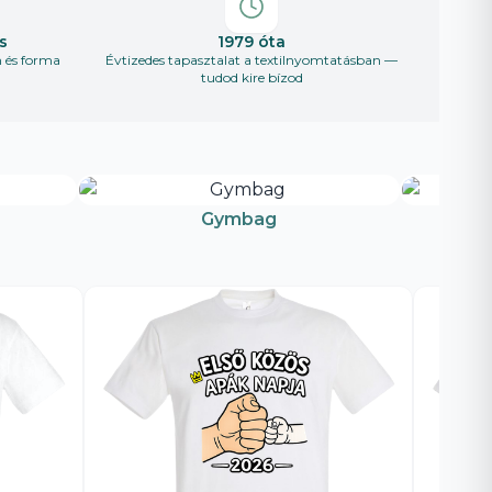
s
1979 óta
n és forma
Évtizedes tapasztalat a textilnyomtatásban —
tudod kire bízod
Gymbag