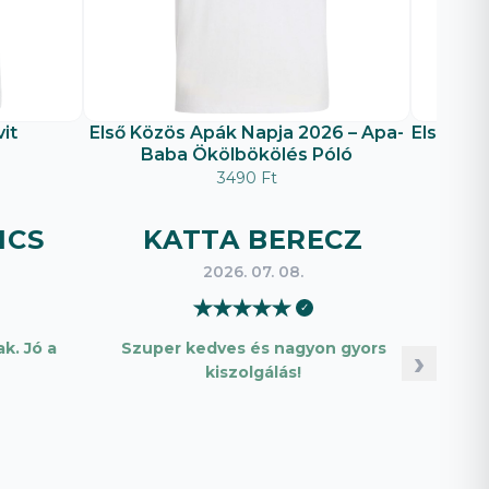
it
Első Közös Apák Napja 2026 – Apa-
Első Köz
Baba Ökölbökölés Póló
é
3490 Ft
ICS
KATTA BERECZ
B
2026. 07. 08.
★
★
★
★
★
✓
k. Jó a
Szuper kedves és nagyon gyors
Pon
›
kiszolgálás!