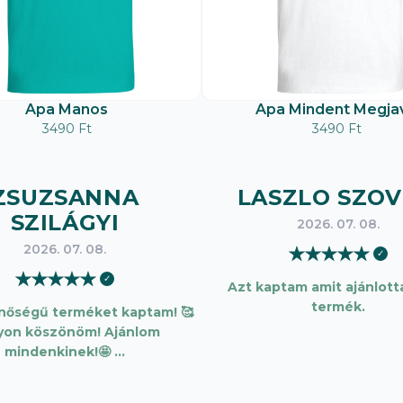
Apa Manos
Apa Mindent Megjav
3490 Ft
3490 Ft
ZSUZSANNA
LASZLO SZOV
SZILÁGYI
2026. 07. 08.
2026. 07. 08.
★
★
★
★
★
✓
★
★
★
★
★
✓
Azt kaptam amit ajánlotta
termék.
inőségű terméket kaptam! 🥰
yon köszönöm! Ajánlom
mindenkinek!🤩 …