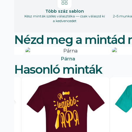
Több száz sablon
Kész minták széles választéka — csak válaszd ki
2–5 munkan
a kedvencedet
Nézd meg a mintád 
Párna
Hasonló minták