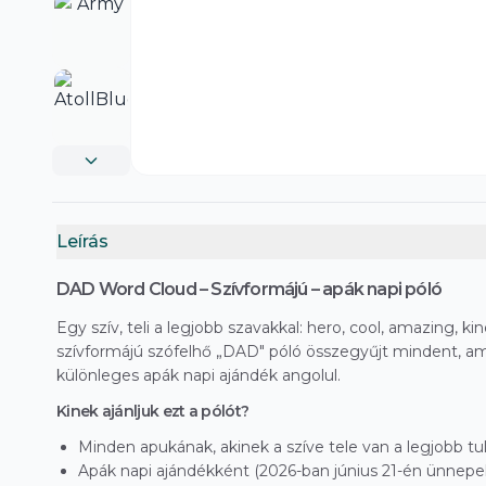
Leírás
DAD Word Cloud – Szívformájú – apák napi póló
Egy szív, teli a legjobb szavakkal: hero, cool, amazing, kin
szívformájú szófelhő „DAD" póló összegyűjt mindent, am
különleges apák napi ajándék angolul.
Kinek ajánljuk ezt a pólót?
Minden apukának, akinek a szíve tele van a legjobb t
Apák napi ajándékként (2026-ban június 21-én ünnepel