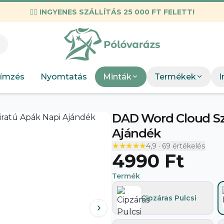
✌🏼
INGYENES SZÁLLÍTÁS 25 000 FT FELETT!
KIEMELT M
Válogatott mez
Munkahelyi
KIEMEL
Mint
Neopunk
OSC Merch
Böngész
Panda
ímzés
Nyomtatás
Minták
Termékek
I
DTF Bérnyomtatás
elkészít
Szakmák
Böng
DAD Word Cloud Szí
Szobor
Ajándék
★★★★★
★★★★★
4,9
·
69
értékelés
4990 Ft
Termék
Cipzáras Pulcsi
A