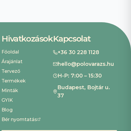
Hivatkozások
Kapcsolat
Főoldal
+36 30 228 1128
Árajánlat
hello@polovarazs.hu
Tervező
H-P: 7:00 – 15:30
Termékek
Budapest, Bojtár u.
Minták
37
GYIK
Blog
Bér nyomtatás