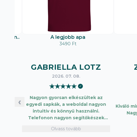
matban..
A legjobb apa
3490 Ft
GABRIELLA LOTZ
2026. 07. 08.
★
★
★
★
★
✓
Nagyon gyorsan elkészültek az
‹
egyedi sapkák, a weboldal nagyon
Kiváló m
intuitív és könnyű használni.
Nag
Telefonon nagyon segítőkészek
voltak, máskor is fogok innen
Olvass tovább
vásárolni. Plusz pont, hogy lehetett