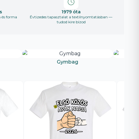
s
1979 óta
n és forma
Évtizedes tapasztalat a textilnyomtatásban —
tudod kire bízod
Gymbag