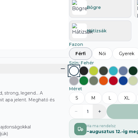
Bögre
Hátizsák
Fazon
Férfi
Női
Gyerek
Szín
: Fehér
Méret
d, strong, legend... A
S
M
L
XL
it apa jelent. Megható és
−
+
1
Ha ma rendelsz
ulajdonságokkal
~
augusztus 12.
-ig me
jük)