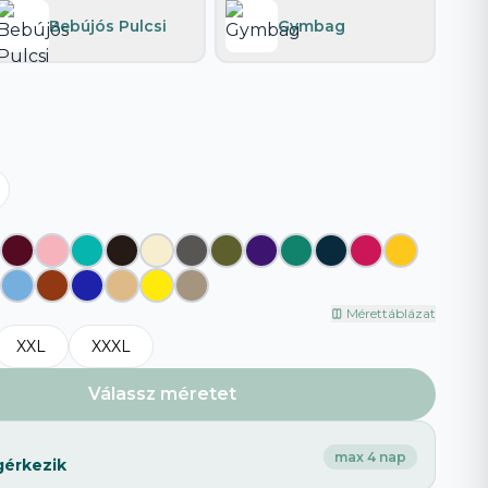
Bebújós Pulcsi
Gymbag
Böngészd az összeset
→
Mérettáblázat
XXL
XXXL
Válassz méretet
max 4 nap
gérkezik