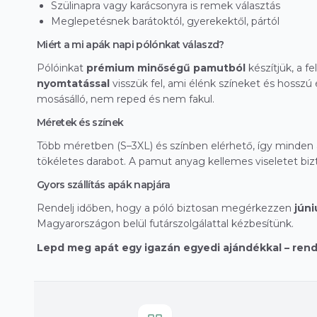
Szülinapra vagy karácsonyra is remek választás
Meglepetésnek barátoktól, gyerekektől, pártól
Miért a mi apák napi pólónkat válaszd?
Pólóinkat
prémium minőségű pamutból
készítjük, a fe
nyomtatással
visszük fel, ami élénk színeket és hosszú
mosásálló, nem reped és nem fakul.
Méretek és színek
Több méretben (S–3XL) és színben elérhető, így minden
tökéletes darabot. A pamut anyag kellemes viseletet bizt
Gyors szállítás apák napjára
Rendelj időben, hogy a póló biztosan megérkezzen
júni
Magyarországon belül futárszolgálattal kézbesítünk.
Lepd meg apát egy igazán egyedi ajándékkal – ren