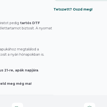
Tetszett? Oszd meg!
liratot pedig
tartós DTF
 élettartamot biztosít. A nyomat
 apukához megtalálod a
osít a nyári hónapokban is.
us 21-re, apák napjára
.
deld meg még ma!