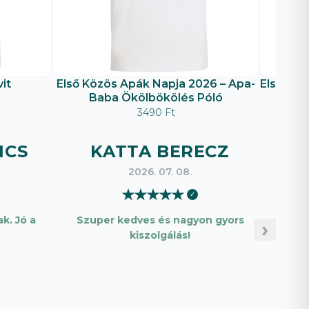
it
Első Közös Apák Napja 2026 – Apa-
Első Köz
Baba Ökölbökölés Póló
é
3490 Ft
ICS
KATTA BERECZ
B
2026. 07. 08.
★
★
★
★
★
✓
k. Jó a
Szuper kedves és nagyon gyors
Pon
›
kiszolgálás!