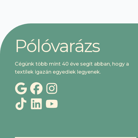
kártyával is fizetni.
P
ó
l
ó
v
a
r
á
z
s
Cégünk több mint 40 éve segít abban, hogy a
textílek igazán egyediek legyenek.