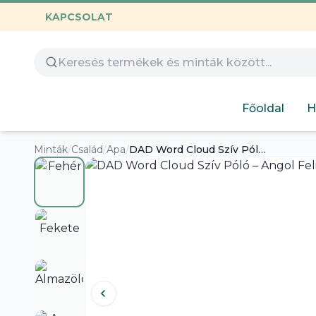
KAPCSOLAT
Összes termék
Óvoda
Gamer
Család
Huntrix
Nyomtatható
Capybara
Gyerekeknek
Főoldal
H
Hímezhető
Autós
Humoros
Minták
/
Család
/
Apa
/
DAD Word Cloud Szív Póló – Angol Feliratú Apák Napi Ajándék
Design
Labubu