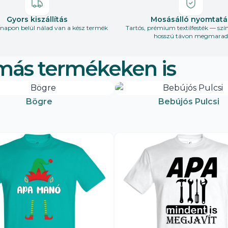
Gyors kiszállítás
Mosásálló nyomtatá
apon belül nálad van a kész termék
Tartós, prémium textilfesték — szí
hosszú távon megmarad
más termékeken is
Bögre
Bebújós Pulcsi