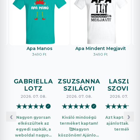
Apa Manos
Apa Mindent Megjavit
E
3490 Ft
3490 Ft
GABRIELLA
ZSUZSANNA
LASZLO
LOTZ
SZILÁGYI
SZOVICS
2026. 07. 08.
2026. 07. 08.
2026. 07. 08.
★
★
★
★
★
★
★
★
★
★
★
★
★
★
★
✓
✓
✓
‹
›
Nagyon gyorsan
Kiváló minőségű
Azt kaptam amit
elkészültek az
terméket kaptam!
ajánlottak. Jó a
egyedi sapkák, a
🥰Nagyon
termék.
weboldal nagyon
köszönöm! Ajánlom