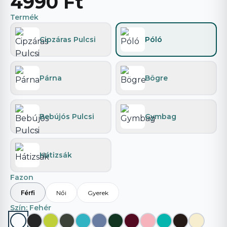
4990 Ft
Termék
Cipzáras Pulcsi
Póló
Párna
Bögre
Bebújós Pulcsi
Gymbag
Hátizsák
Fazon
Férfi
Női
Gyerek
Szín
: Fehér