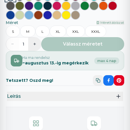
Méret
Mérettáblázat
S
M
L
XL
XXL
XXXL
−
+
Válassz méretet
1
Ha ma rendelsz
max 4 nap
~
augusztus 13.
-ig megérkezik
Tetszett? Oszd meg!
Leírás