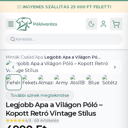
✌🏼
INGYENES SZÁLLÍTÁS 25 000 FT FELETT!
Infó
Kapcsolat
GYIK
Általános szerződési feltételek
Minták
/
Család
/
Apa
/
Legjobb Apa a Világon Póló – Kopott Retró Vintage Stílus
Adatvédelmi nyilatkozat
További színek megtekintése
Legjobb Apa a Világon Póló –
Kopott Retró Vintage Stílus
★★★★★
★★★★★
4,9
·
69
értékelés