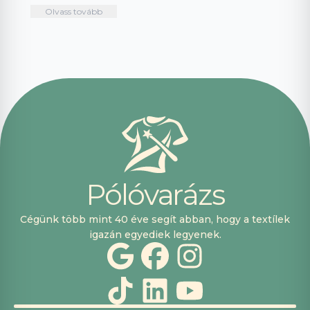
intuitív és könnyű
mindenkinek!🤩 …
Olvass tovább
használni.
Telefonon
nagyon
segítőkészek
voltak, máskor is
fogok innen
vásárolni. Plusz
pont, hogy
lehetett kártyával
is fizetni.
P
ó
l
ó
v
a
r
á
z
s
Cégünk több mint 40 éve segít abban, hogy a textílek
igazán egyediek legyenek.