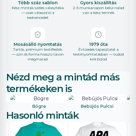
Több száz sablon
Gyors kiszállítás
Kész minták széles választéka
2–5 munkanapon belül nálad
— csak válaszd ki a
van a kész termék
kedvencedet
Mosásálló nyomtatás
1979 óta
Tartós, prémium textilfesték
Évtizedes tapasztalat a
— szín és forma hosszú távon
textilnyomtatásban — tudod
megmarad
kire bízod
Nézd meg a mintád más
termékeken is
Bögre
Bebújós Pulcsi
Hasonló minták