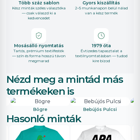
Több száz sablon
Gyors kiszállítás
Kész minták széles választéka
2–5 munkanapon belül nálad
— csak válaszd ki a
van a kész termék
kedvencedet
Mosásálló nyomtatás
1979 óta
Tartós, prémium textilfesték
Évtizedes tapasztalat a
— szín és forma hosszú távon
textilnyomtatásban — tudod
megmarad
kire bízod
Nézd meg a mintád más
termékeken is
Bögre
Bebújós Pulcsi
Hasonló minták