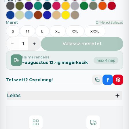
Méret
Mérettáblázat
S
M
L
XL
XXL
XXXL
−
+
Válassz méretet
1
Ha ma rendelsz
max 4 nap
~
augusztus 12.
-ig megérkezik
Tetszett? Oszd meg!
Leírás