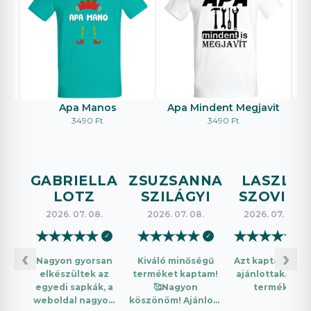
Apa Manos
Apa Mindent Megjavit
E
3490 Ft
3490 Ft
GABRIELLA
ZSUZSANNA
LASZLO
LOTZ
SZILÁGYI
SZOVICS
2026. 07. 08.
2026. 07. 08.
2026. 07. 08.
★
★
★
★
★
★
★
★
★
★
★
★
★
★
★
✓
✓
✓
‹
›
Nagyon gyorsan
Kiváló minőségű
Azt kaptam amit
elkészültek az
terméket kaptam!
ajánlottak. Jó a
egyedi sapkák, a
🥰Nagyon
termék.
weboldal nagyon
köszönöm! Ajánlom