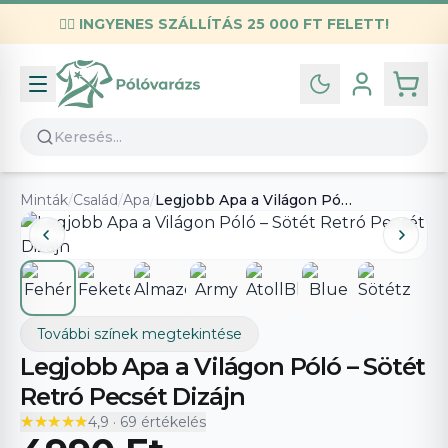
✌🏼
INGYENES SZÁLLÍTÁS 25 000 FT FELETT!
Infó
Kapcsolat
GYIK
Általános szerződési feltételek
Minták
/
Család
/
Apa
/
Legjobb Apa a Világon Póló – Sötét Retró Pecsét Dizájn
Adatvédelmi nyilatkozat
További színek megtekintése
Legjobb Apa a Világon Póló – Sötét
Retró Pecsét Dizájn
★★★★★
★★★★★
4,9
·
69
értékelés