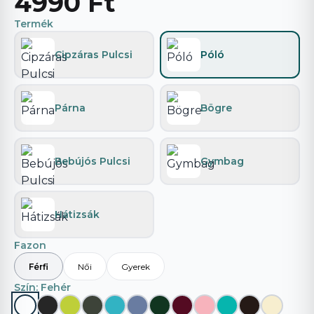
4990 Ft
Termék
Cipzáras Pulcsi
Póló
Párna
Bögre
Bebújós Pulcsi
Gymbag
Hátizsák
Fazon
Férfi
Női
Gyerek
Szín
: Fehér