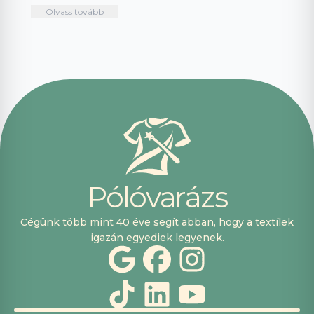
intuitív és könnyű
mindenkinek!🤩 …
Olvass tovább
használni.
Telefonon
nagyon
segítőkészek
voltak, máskor is
fogok innen
vásárolni. Plusz
pont, hogy
lehetett kártyával
is fizetni.
P
ó
l
ó
v
a
r
á
z
s
Cégünk több mint 40 éve segít abban, hogy a textílek
igazán egyediek legyenek.