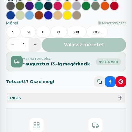
Méret
Mérettáblázat
S
M
L
XL
XXL
XXXL
−
+
Válassz méretet
1
Ha ma rendelsz
max 4 nap
~
augusztus 13.
-ig megérkezik
Tetszett? Oszd meg!
Leírás