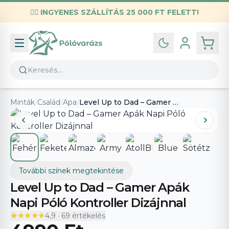
✌🏼
INGYENES SZÁLLÍTÁS 25 000 FT FELETT!
Infó
Kapcsolat
GYIK
Általános szerződési feltételek
Minták
/
Család
/
Apa
/
Level Up to Dad – Gamer Apák Napi Póló Kontroller Dizájnnal
Adatvédelmi nyilatkozat
További színek megtekintése
Level Up to Dad – Gamer Apák
Napi Póló Kontroller Dizájnnal
★★★★★
★★★★★
4,9
·
69
értékelés