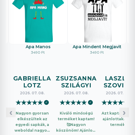
Apa Manos
Apa Mindent Megjavit
E
3490 Ft
3490 Ft
GABRIELLA
ZSUZSANNA
LASZLO
LOTZ
SZILÁGYI
SZOVICS
2026. 07. 08.
2026. 07. 08.
2026. 07. 08.
★
★
★
★
★
★
★
★
★
★
★
★
★
★
★
✓
✓
✓
‹
›
Nagyon gyorsan
Kiváló minőségű
Azt kaptam amit
elkészültek az
terméket kaptam!
ajánlottak. Jó a
egyedi sapkák, a
🥰Nagyon
termék.
weboldal nagyon
köszönöm! Ajánlom