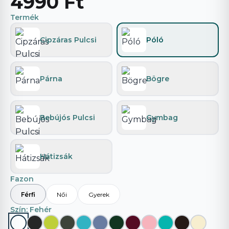
4990 Ft
Termék
Cipzáras Pulcsi
Póló
Párna
Bögre
Bebújós Pulcsi
Gymbag
Hátizsák
Fazon
Férfi
Női
Gyerek
Szín
: Fehér