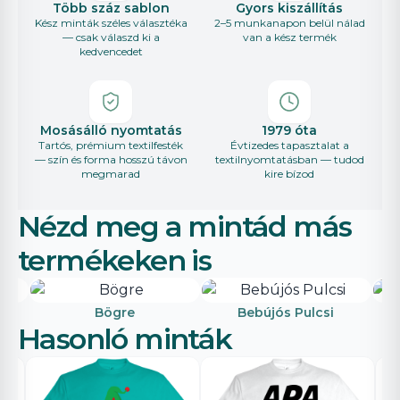
Több száz sablon
Gyors kiszállítás
Kész minták széles választéka
2–5 munkanapon belül nálad
— csak válaszd ki a
van a kész termék
kedvencedet
Mosásálló nyomtatás
1979 óta
Tartós, prémium textilfesték
Évtizedes tapasztalat a
— szín és forma hosszú távon
textilnyomtatásban — tudod
megmarad
kire bízod
Nézd meg a mintád más
termékeken is
Bögre
Bebújós Pulcsi
Hasonló minták