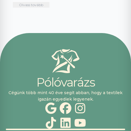
intuitív és könnyű
mindenkinek!🤩 …
Olvass tovább
használni.
Telefonon
nagyon
segítőkészek
voltak, máskor is
fogok innen
vásárolni. Plusz
pont, hogy
lehetett kártyával
is fizetni.
P
ó
l
ó
v
a
r
á
z
s
Cégünk több mint 40 éve segít abban, hogy a textílek
igazán egyediek legyenek.