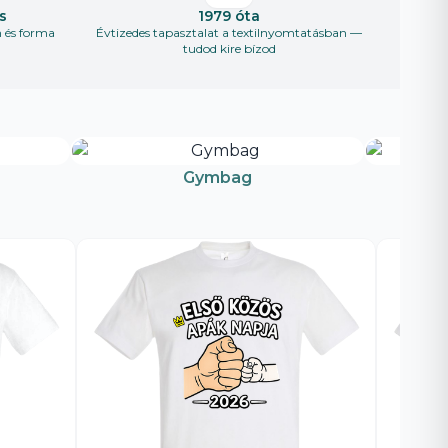
s
1979 óta
n és forma
Évtizedes tapasztalat a textilnyomtatásban —
tudod kire bízod
Gymbag