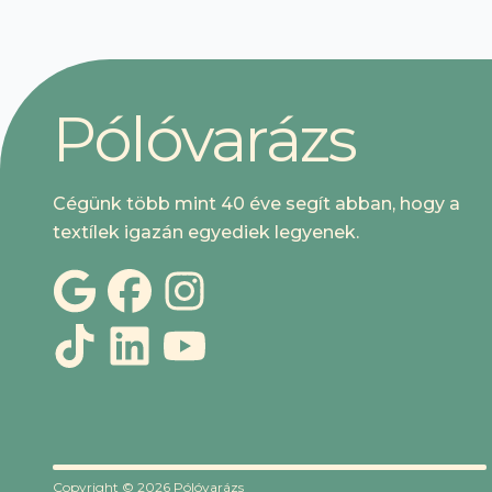
P
ó
l
ó
v
a
r
á
z
s
Cégünk több mint 40 éve segít abban, hogy a
textílek igazán egyediek legyenek.
Copyright ©
2026
Pólóvarázs