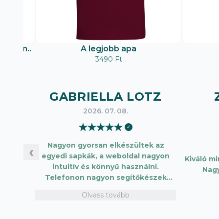
matban..
A legjobb apa
3490 Ft
GABRIELLA LOTZ
2026. 07. 08.
★
★
★
★
★
✓
Nagyon gyorsan elkészültek az
‹
egyedi sapkák, a weboldal nagyon
Kiváló m
intuitív és könnyű használni.
Nag
Telefonon nagyon segítőkészek
voltak, máskor is fogok innen
Olvass tovább
vásárolni. Plusz pont, hogy lehetett
kártyával is fizetni.