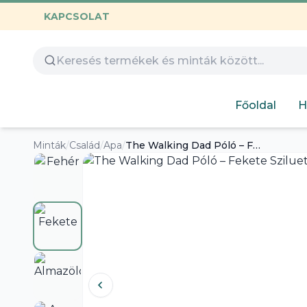
KAPCSOLAT
Összes termék
Óvoda
Gamer
Család
Huntrix
Nyomtatható
Capybara
Gyerekeknek
Főoldal
H
Hímezhető
Autós
Humoros
Minták
/
Család
/
Apa
/
The Walking Dad Póló – Fekete Sziluett, Apával és Gyermekével
Design
Labubu