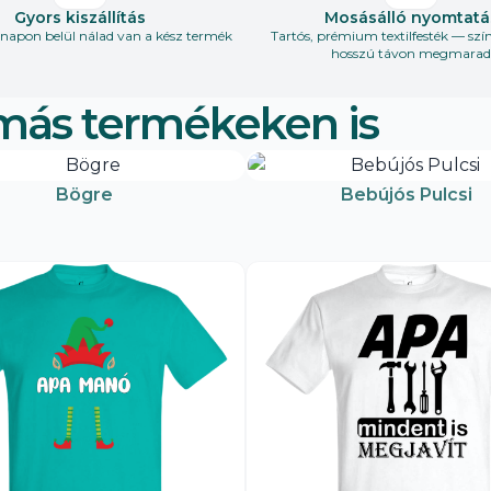
Gyors kiszállítás
Mosásálló nyomtatá
apon belül nálad van a kész termék
Tartós, prémium textilfesték — szí
hosszú távon megmarad
más termékeken is
Bögre
Bebújós Pulcsi