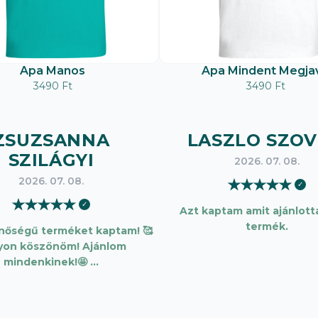
Apa Manos
Apa Mindent Megjav
3490 Ft
3490 Ft
ZSUZSANNA
LASZLO SZOV
SZILÁGYI
2026. 07. 08.
2026. 07. 08.
★
★
★
★
★
✓
★
★
★
★
★
✓
Azt kaptam amit ajánlotta
termék.
inőségű terméket kaptam! 🥰
yon köszönöm! Ajánlom
mindenkinek!🤩 …