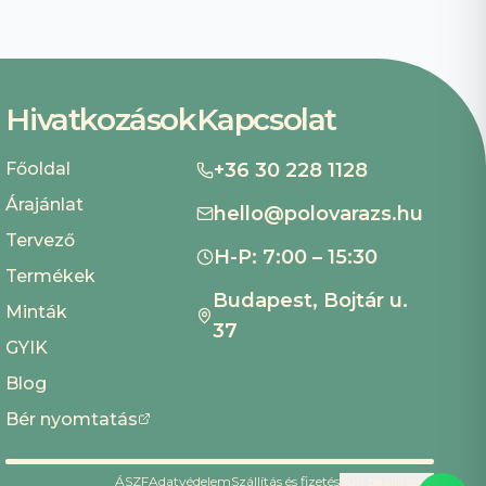
Hivatkozások
Kapcsolat
Főoldal
+36 30 228 1128
Árajánlat
hello@polovarazs.hu
Tervező
H-P: 7:00 – 15:30
Termékek
Budapest, Bojtár u.
Minták
37
GYIK
Blog
Bér nyomtatás
ÁSZF
Adatvédelem
Szállítás és fizetés
Süti beállítások