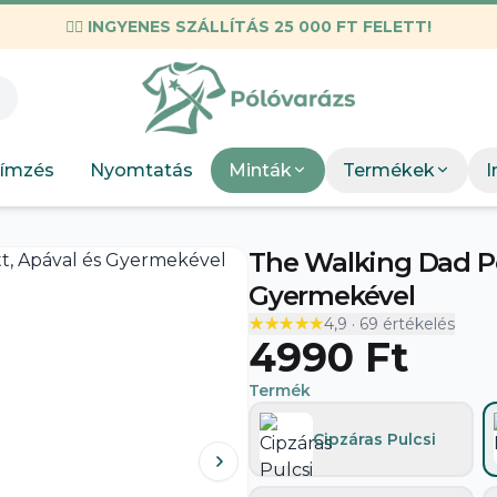
✌🏼
INGYENES SZÁLLÍTÁS 25 000 FT FELETT!
KIEMELT M
Válogatott mez
Munkahelyi
KIEMEL
Mint
Neopunk
OSC Merch
Böngész
Panda
ímzés
Nyomtatás
Minták
Termékek
I
DTF Bérnyomtatás
elkészít
Szakmák
Böng
The Walking Dad Pól
Szobor
Gyermekével
★★★★★
★★★★★
4,9
·
69
értékelés
4990 Ft
Termék
Cipzáras Pulcsi
A