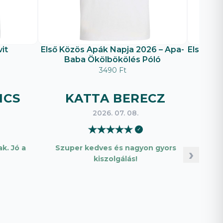
it
Első Közös Apák Napja 2026 – Apa-
Első Köz
Baba Ökölbökölés Póló
é
3490 Ft
ICS
KATTA BERECZ
B
2026. 07. 08.
★
★
★
★
★
✓
k. Jó a
Szuper kedves és nagyon gyors
Pon
›
kiszolgálás!