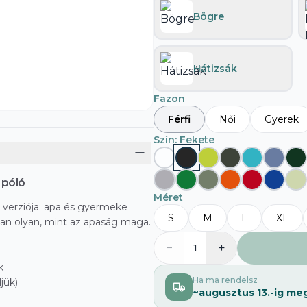
Bögre
Hátizsák
Fazon
Férfi
Női
Gyerek
Szín
: Fekete
 póló
Méret
t verziója: apa és gyermeke
S
M
L
XL
an olyan, mint az apaság maga.
−
+
1
k
Ha ma rendelsz
jük)
~
augusztus 13.
-ig me