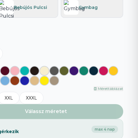
Bebújós Pulcsi
Gymbag
Böngészd az összeset
→
Mérettáblázat
XXL
XXXL
Válassz méretet
max 4 nap
gérkezik