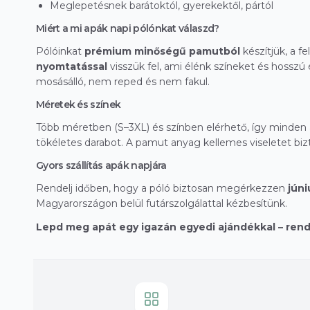
Meglepetésnek barátoktól, gyerekektől, pártól
Miért a mi apák napi pólónkat válaszd?
Pólóinkat
prémium minőségű pamutból
készítjük, a fe
nyomtatással
visszük fel, ami élénk színeket és hosszú
mosásálló, nem reped és nem fakul.
Méretek és színek
Több méretben (S–3XL) és színben elérhető, így minden
tökéletes darabot. A pamut anyag kellemes viseletet bizt
Gyors szállítás apák napjára
Rendelj időben, hogy a póló biztosan megérkezzen
júni
Magyarországon belül futárszolgálattal kézbesítünk.
Lepd meg apát egy igazán egyedi ajándékkal – ren