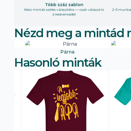
Több száz sablon
Kész minták széles választéka — csak válaszd ki
2–5 munkan
a kedvencedet
Nézd meg a mintád 
Párna
Hasonló minták