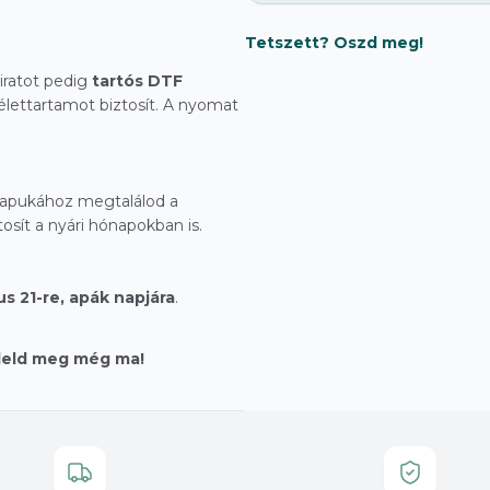
Tetszett? Oszd meg!
liratot pedig
tartós DTF
 élettartamot biztosít. A nyomat
 apukához megtalálod a
osít a nyári hónapokban is.
us 21-re, apák napjára
.
deld meg még ma!