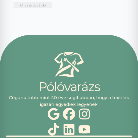
intuitív és könnyű
mindenkinek!🤩 …
Olvass tovább
használni.
Telefonon
nagyon
segítőkészek
voltak, máskor is
fogok innen
vásárolni. Plusz
pont, hogy
lehetett kártyával
is fizetni.
P
ó
l
ó
v
a
r
á
z
s
Cégünk több mint 40 éve segít abban, hogy a textílek
igazán egyediek legyenek.