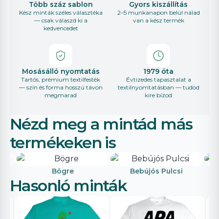
Több száz sablon
Gyors kiszállítás
Kész minták széles választéka
2–5 munkanapon belül nálad
— csak válaszd ki a
van a kész termék
kedvencedet
Mosásálló nyomtatás
1979 óta
Tartós, prémium textilfesték
Évtizedes tapasztalat a
— szín és forma hosszú távon
textilnyomtatásban — tudod
megmarad
kire bízod
Nézd meg a mintád más
termékeken is
Bögre
Bebújós Pulcsi
Hasonló minták