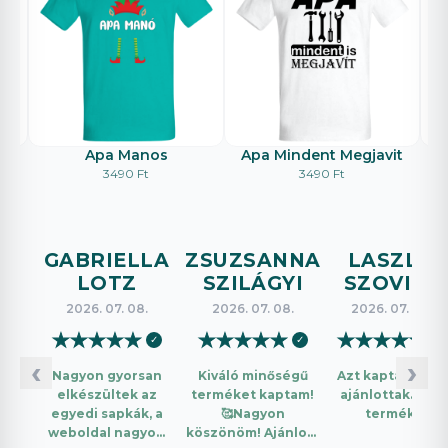
Apa Manos
Apa Mindent Megjavit
E
3490 Ft
3490 Ft
GABRIELLA
ZSUZSANNA
LASZLO
LOTZ
SZILÁGYI
SZOVICS
2026. 07. 08.
2026. 07. 08.
2026. 07. 08.
★
★
★
★
★
★
★
★
★
★
★
★
★
★
★
✓
✓
✓
‹
›
Nagyon gyorsan
Kiváló minőségű
Azt kaptam amit
elkészültek az
terméket kaptam!
ajánlottak. Jó a
egyedi sapkák, a
🥰Nagyon
termék.
weboldal nagyon
köszönöm! Ajánlom