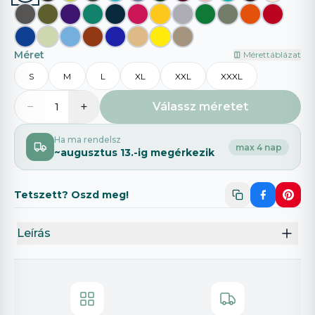
Méret
Mérettáblázat
S
M
L
XL
XXL
XXXL
−
+
Válassz méretet
1
Ha ma rendelsz
max 4 nap
~
augusztus 13.
-ig megérkezik
Tetszett? Oszd meg!
Leírás