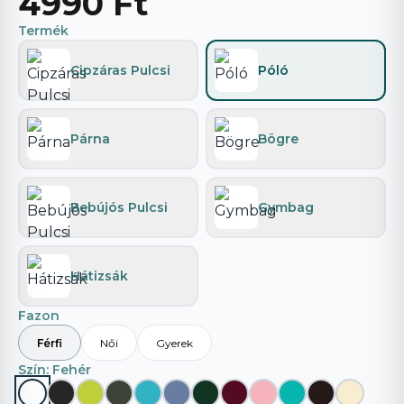
4990 Ft
Termék
Cipzáras Pulcsi
Póló
Párna
Bögre
Bebújós Pulcsi
Gymbag
Hátizsák
Fazon
Férfi
Női
Gyerek
Szín
: Fehér