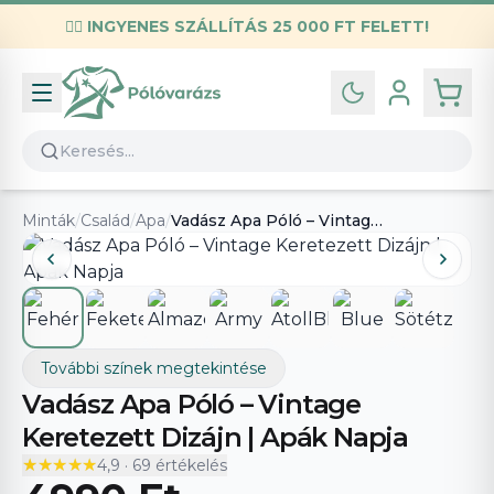
✌🏼
INGYENES SZÁLLÍTÁS 25 000 FT FELETT!
Infó
Kapcsolat
GYIK
Általános szerződési feltételek
Minták
/
Család
/
Apa
/
Vadász Apa Póló – Vintage Keretezett Dizájn | Apák Napja
Adatvédelmi nyilatkozat
További színek megtekintése
Vadász Apa Póló – Vintage
Keretezett Dizájn | Apák Napja
★★★★★
★★★★★
4,9
·
69
értékelés