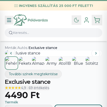
✌🏼
INGYENES SZÁLLÍTÁS 25 000 FT FELETT!
Infó
Kapcsolat
GYIK
Általános szerződési feltételek
Minták
/
Autós
/
Exclusive stance
Adatvédelmi nyilatkozat
További színek megtekintése
Exclusive stance
★★★★★
★★★★★
4,9
·
69
értékelés
4490 Ft
Termék