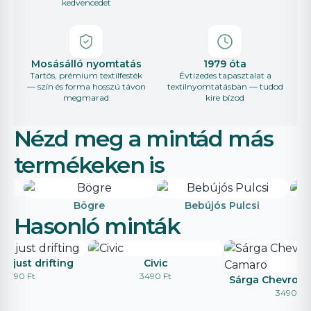
kedvencedet
Mosásálló nyomtatás
1979 óta
Tartós, prémium textilfesték
Évtizedes tapasztalat a
— szín és forma hosszú távon
textilnyomtatásban — tudod
megmarad
kire bízod
Nézd meg a mintád más
termékeken is
Bögre
Bebújós Pulcsi
Hasonló minták
s, just drifting
Civic
3490 Ft
3490 Ft
Sárga Chevrole
3490 Ft