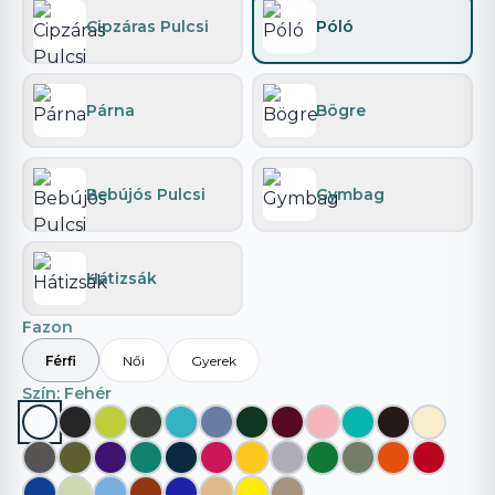
Cipzáras Pulcsi
Póló
Párna
Bögre
Bebújós Pulcsi
Gymbag
Hátizsák
Fazon
Férfi
Női
Gyerek
Szín
: Fehér