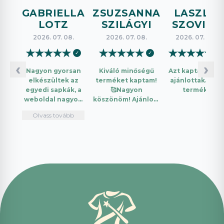
GABRIELLA
ZSUZSANNA
LASZLO
LOTZ
SZILÁGYI
SZOVICS
2026. 07. 08.
2026. 07. 08.
2026. 07. 08.
★
★
★
★
★
★
★
★
★
★
★
★
★
★
★
✓
✓
✓
‹
›
Nagyon gyorsan
Kiváló minőségű
Azt kaptam amit
elkészültek az
terméket kaptam!
ajánlottak. Jó a
egyedi sapkák, a
🥰Nagyon
termék.
weboldal nagyon
köszönöm! Ajánlom
intuitív és könnyű
mindenkinek!🤩 …
Olvass tovább
használni.
Telefonon
nagyon
segítőkészek
voltak, máskor is
fogok innen
vásárolni. Plusz
pont, hogy
lehetett kártyával
is fizetni.