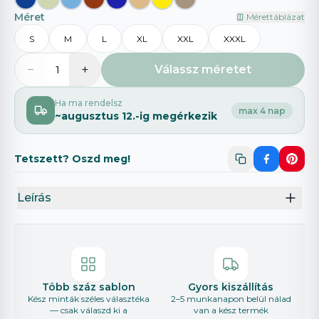
Méret
Mérettáblázat
S
M
L
XL
XXL
XXXL
−
+
Válassz méretet
1
Ha ma rendelsz
max 4 nap
~
augusztus 12.
-ig megérkezik
Tetszett? Oszd meg!
Leírás
Több száz sablon
Gyors kiszállítás
Kész minták széles választéka
2–5 munkanapon belül nálad
— csak válaszd ki a
van a kész termék