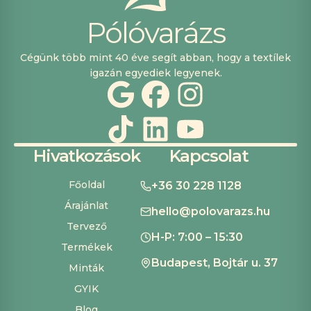
P
ó
l
ó
v
a
r
á
z
s
Cégünk több mint 40 éve segít abban, hogy a textílek
igazán egyediek legyenek.
Hivatkozások
Kapcsolat
Főoldal
+36 30 228 1128
Árajánlat
hello@polovarazs.hu
Tervező
H-P: 7:00 – 15:30
Termékek
Budapest, Bojtár u. 37
Minták
GYIK
Blog