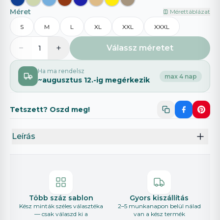
Méret
Mérettáblázat
S
M
L
XL
XXL
XXXL
−
+
Válassz méretet
1
Ha ma rendelsz
max 4 nap
~
augusztus 12.
-ig megérkezik
Tetszett? Oszd meg!
Leírás
Több száz sablon
Gyors kiszállítás
Kész minták széles választéka
2–5 munkanapon belül nálad
— csak válaszd ki a
van a kész termék