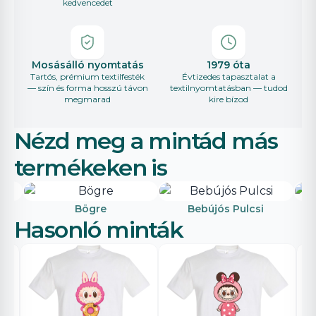
kedvencedet
Mosásálló nyomtatás
1979 óta
Tartós, prémium textilfesték
Évtizedes tapasztalat a
— szín és forma hosszú távon
textilnyomtatásban — tudod
megmarad
kire bízod
Nézd meg a mintád más
termékeken is
Bögre
Bebújós Pulcsi
Hasonló minták