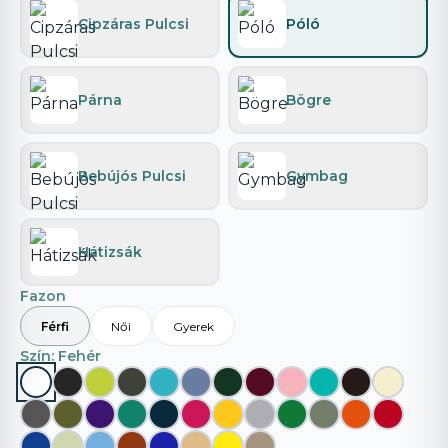
Cipzáras Pulcsi
Póló
Párna
Bögre
Bebújós Pulcsi
Gymbag
Hátizsák
Fazon
Férfi
Női
Gyerek
Szín
: Fehér