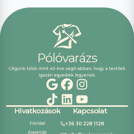
voltak, máskor is
fogok innen
vásárolni. Plusz
pont, hogy
lehetett kártyával
is fizetni.
P
ó
l
ó
v
a
r
á
z
s
Cégünk több mint 40 éve segít abban, hogy a textílek
igazán egyediek legyenek.
Hivatkozások
Kapcsolat
Főoldal
+36 30 228 1128
Árajánlat