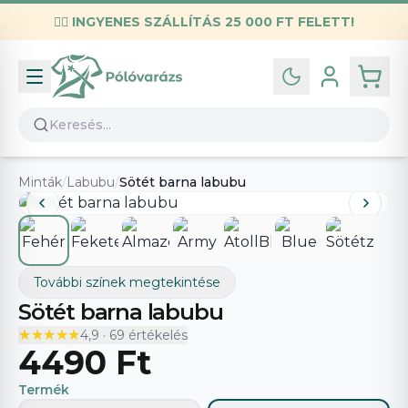
✌🏼
INGYENES SZÁLLÍTÁS 25 000 FT FELETT!
Infó
Kapcsolat
GYIK
Általános szerződési feltételek
Minták
/
Labubu
/
Sötét barna labubu
Adatvédelmi nyilatkozat
További színek megtekintése
Sötét barna labubu
★★★★★
★★★★★
4,9
·
69
értékelés
4490 Ft
Termék