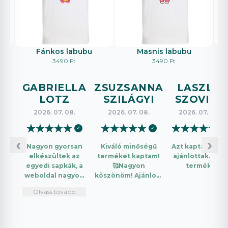
Fánkos labubu
Masnis labubu
3490 Ft
3490 Ft
GABRIELLA
ZSUZSANNA
LASZLO
LOTZ
SZILÁGYI
SZOVICS
2026. 07. 08.
2026. 07. 08.
2026. 07. 08.
★
★
★
★
★
★
★
★
★
★
★
★
★
★
★
✓
✓
✓
‹
›
Nagyon gyorsan
Kiváló minőségű
Azt kaptam amit
elkészültek az
terméket kaptam!
ajánlottak. Jó a
egyedi sapkák, a
🥰Nagyon
termék.
weboldal nagyon
köszönöm! Ajánlom
intuitív és könnyű
mindenkinek!🤩 …
Olvass tovább
használni.
Telefonon
nagyon
segítőkészek