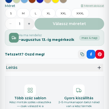
Méret
Mérettáblázat
S
M
L
XL
XXL
XXXL
−
+
Válassz méretet
1
Ha ma rendelsz
max 4 nap
~
augusztus 13.
-ig megérkezik
Tetszett? Oszd meg!
Leírás
Több száz sablon
Gyors kiszállítás
Kész minták széles választéka
2–5 munkanapon belül nálad
— csak válaszd ki a
van a kész termék