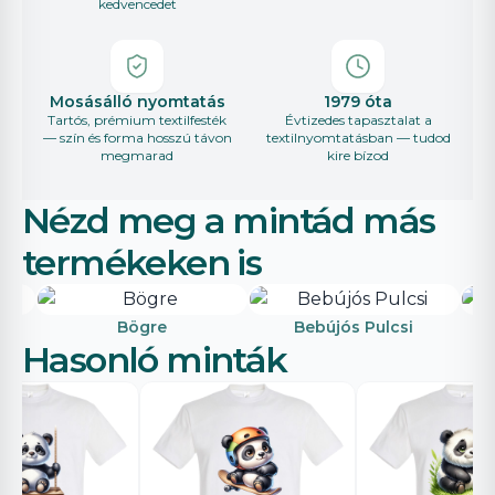
kedvencedet
Mosásálló nyomtatás
1979 óta
Tartós, prémium textilfesték
Évtizedes tapasztalat a
— szín és forma hosszú távon
textilnyomtatásban — tudod
megmarad
kire bízod
Nézd meg a mintád más
termékeken is
Bögre
Bebújós Pulcsi
Hasonló minták