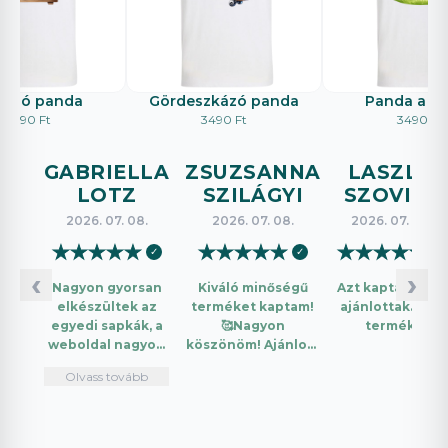
tázó panda
Gördeszkázó panda
Panda a f
3490 Ft
3490 Ft
3490 Ft
GABRIELLA
ZSUZSANNA
LASZLO
LOTZ
SZILÁGYI
SZOVICS
2026. 07. 08.
2026. 07. 08.
2026. 07. 08.
★
★
★
★
★
★
★
★
★
★
★
★
★
★
★
✓
✓
✓
‹
›
Nagyon gyorsan
Kiváló minőségű
Azt kaptam amit
elkészültek az
terméket kaptam!
ajánlottak. Jó a
egyedi sapkák, a
🥰Nagyon
termék.
weboldal nagyon
köszönöm! Ajánlom
intuitív és könnyű
mindenkinek!🤩 …
Olvass tovább
használni.
Telefonon
nagyon
segítőkészek