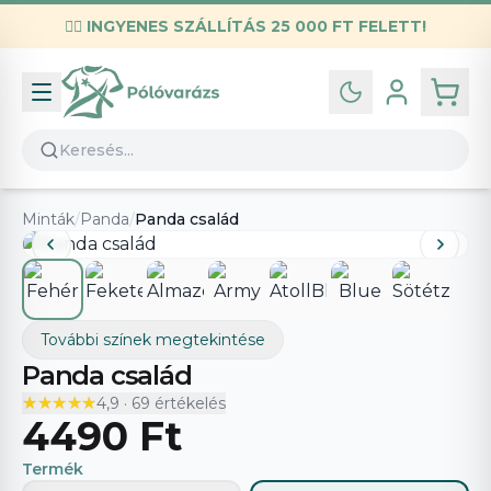
✌🏼
INGYENES SZÁLLÍTÁS 25 000 FT FELETT!
Infó
Kapcsolat
GYIK
Általános szerződési feltételek
Minták
/
Panda
/
Panda család
Adatvédelmi nyilatkozat
További színek megtekintése
Panda család
★★★★★
★★★★★
4,9
·
69
értékelés
4490 Ft
Termék