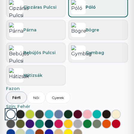
Cipzáras Pulcsi
Póló
Párna
Bögre
Bebújós Pulcsi
Gymbag
Hátizsák
Fazon
Férfi
Női
Gyerek
Szín
: Fehér