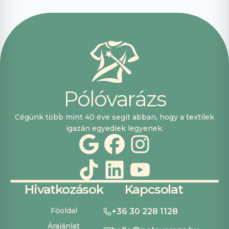
voltak, máskor is
fogok innen
vásárolni. Plusz
pont, hogy
lehetett kártyával
is fizetni.
P
ó
l
ó
v
a
r
á
z
s
Cégünk több mint 40 éve segít abban, hogy a textílek
igazán egyediek legyenek.
Hivatkozások
Kapcsolat
Főoldal
+36 30 228 1128
Árajánlat