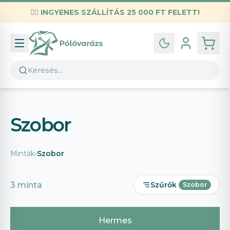
✌🏼
INGYENES SZÁLLÍTÁS 25 000 FT FELETT!
Infó
Kapcsolat
GYIK
Általános szerződési feltételek
Szobor
Adatvédelmi nyilatkozat
Minták
›
Szobor
3
minta
Szűrők
Szobor
Hermes