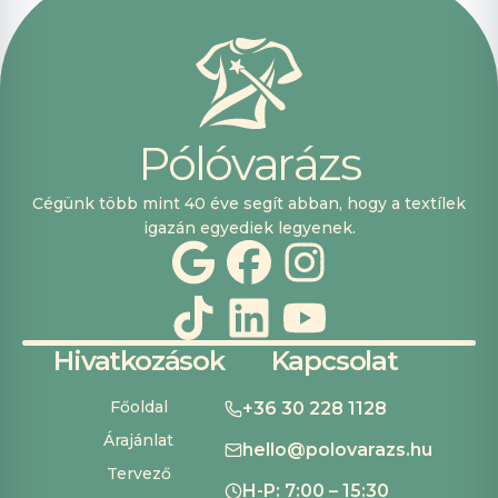
P
ó
l
ó
v
a
r
á
z
s
Cégünk több mint 40 éve segít abban, hogy a textílek
igazán egyediek legyenek.
Hivatkozások
Kapcsolat
Főoldal
+36 30 228 1128
Árajánlat
hello@polovarazs.hu
Tervező
H-P: 7:00 – 15:30