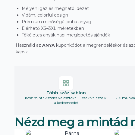
Mélyen igaz és megható idézet
Vidám, colorful design
Prémium minőségű, puha anyag
Elérhető XS–3XL méretekben
Tökéletes anyák napi meglepetés ajándék
Használd az
ANYA
kuponkódot a megrendeléskor és az
kapsz!
Több száz sablon
Kész minták széles választéka — csak válaszd ki
2–5 munkan
a kedvencedet
Nézd meg a mintád 