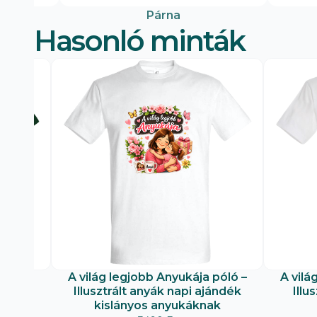
Párna
Hasonló minták
nya
A világ legjobb Anyukája póló –
A vilá
Illusztrált anyák napi ajándék
Illu
kislányos anyukáknak