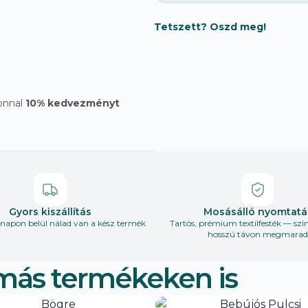
Tetszett? Oszd meg!
onnal
10% kedvezményt
Gyors kiszállítás
Mosásálló nyomtatá
apon belül nálad van a kész termék
Tartós, prémium textilfesték — szí
hosszú távon megmarad
más termékeken is