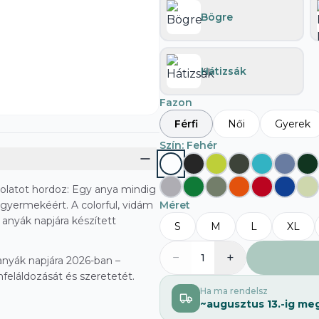
Bögre
Hátizsák
Fazon
Férfi
Női
Gyerek
Szín
: Fehér
olatot hordoz:
Egy anya mindig
 gyermekéért.
A colorful, vidám
Méret
, anyák napjára készített
S
M
L
XL
−
+
1
anyák napjára 2026-ban –
eláldozását és szeretetét.
Ha ma rendelsz
~
augusztus 13.
-ig me