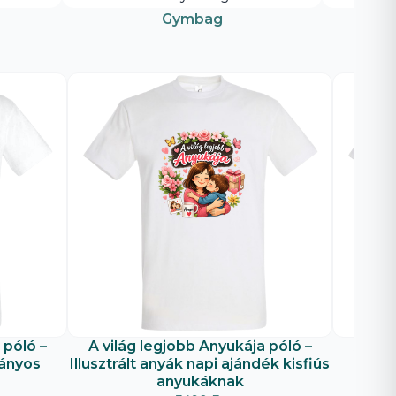
Gymbag
 póló –
A világ legjobb Anyukája póló –
A vil
lányos
Illusztrált anyák napi ajándék kisfiús
Illus
anyukáknak