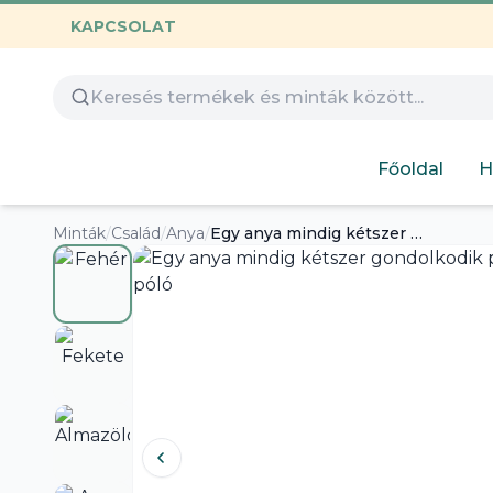
KAPCSOLAT
Összes termék
Óvoda
Gamer
Család
Huntrix
Nyomtatható
Capybara
Gyerekeknek
Főoldal
H
Hímezhető
Autós
Humoros
Minták
/
Család
/
Anya
/
Egy anya mindig kétszer gondolkodik póló – Anyák napi idézetes póló
Design
Labubu