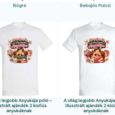
Bögre
Bebújós Pulcsi
g legjobb Anyukája póló –
A világ legjobb Anyukája
sztrált ajándék 2 kisfiús
Illusztrált ajándék 2 kis
anyukáknak
anyukáknak