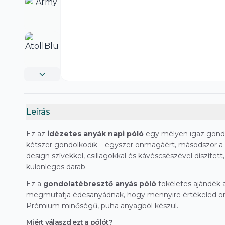
Leírás
Ez az
idézetes anyák napi póló
egy mélyen igaz gond
kétszer gondolkodik – egyszer önmagáért, másodszor a
design szívekkel, csillagokkal és kávéscsészével díszített
különleges darab.
Ez a
gondolatébresztő anyás póló
tökéletes ajándék 
megmutatja édesanyádnak, hogy mennyire értékeled önf
Prémium minőségű, puha anyagból készül.
Miért válaszd ezt a pólót?