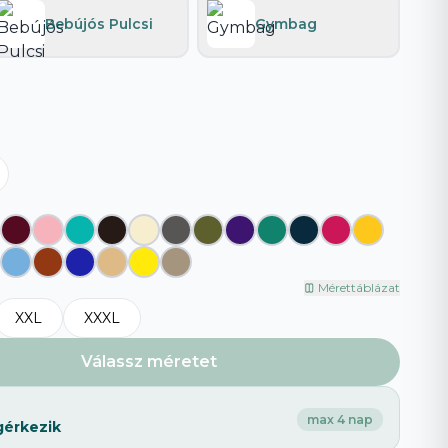
Bebújós Pulcsi
Gymbag
Böngészd az összeset
→
Mérettáblázat
XXL
XXXL
Válassz méretet
max 4 nap
gérkezik