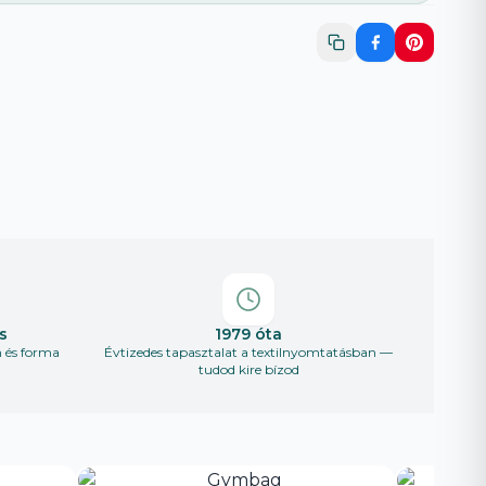
s
1979 óta
n és forma
Évtizedes tapasztalat a textilnyomtatásban —
tudod kire bízod