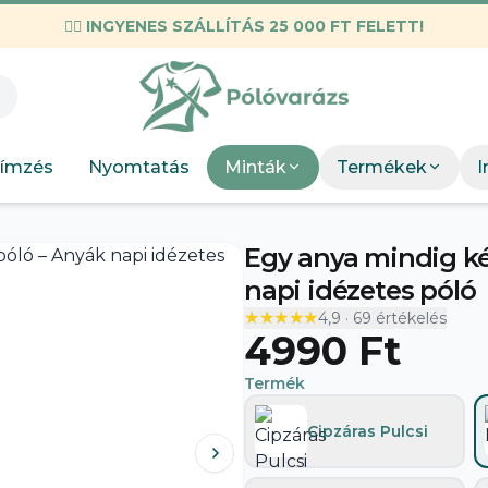
✌🏼
INGYENES SZÁLLÍTÁS 25 000 FT FELETT!
KIEMELT M
Válogatott mez
Munkahelyi
KIEMEL
Mint
Neopunk
OSC Merch
Böngész
Panda
ímzés
Nyomtatás
Minták
Termékek
I
DTF Bérnyomtatás
elkészít
Szakmák
Böng
Egy anya mindig ké
Szobor
napi idézetes póló
★★★★★
★★★★★
4,9
·
69
értékelés
4990 Ft
Termék
Cipzáras Pulcsi
A