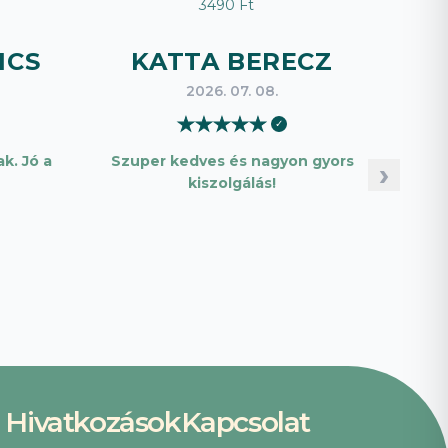
3490 Ft
ICS
KATTA BERECZ
B
2026. 07. 08.
★
★
★
★
★
✓
k. Jó a
Szuper kedves és nagyon gyors
Pon
›
kiszolgálás!
Hivatkozások
Kapcsolat