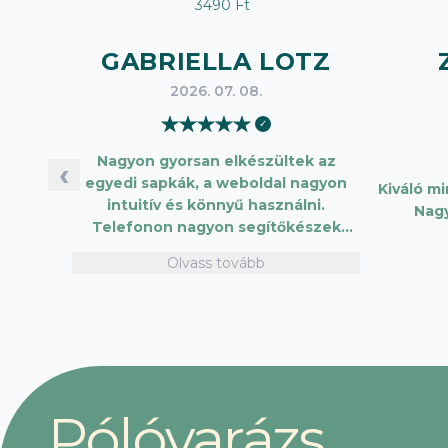
3490 Ft
GABRIELLA LOTZ
2026. 07. 08.
★
★
★
★
★
✓
Nagyon gyorsan elkészültek az
‹
egyedi sapkák, a weboldal nagyon
Kiváló m
intuitív és könnyű használni.
Nag
Telefonon nagyon segítőkészek
voltak, máskor is fogok innen
Olvass tovább
vásárolni. Plusz pont, hogy lehetett
kártyával is fizetni.
P
ó
l
ó
v
a
r
á
z
s