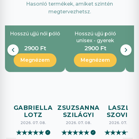
Hasonló termékek, amiket szintén
megtervezhetsz.
Hosszú ujjú női póló
Hosszú ujjú póló
G
unisex - gyerek
2900 Ft
2900 Ft
Megnézem
Megnézem
GABRIELLA
ZSUZSANNA
LASZLO
LOTZ
SZILÁGYI
SZOVICS
2026. 07. 08.
2026. 07. 08.
2026. 07. 08.
★
★
★
★
★
★
★
★
★
★
★
★
★
★
★
✓
✓
✓