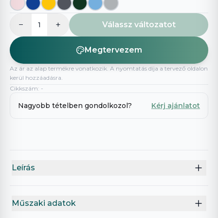
−
+
Válassz változatot
1
Megtervezem
Az ár az alap termékre vonatkozik. A nyomtatás díja a tervező oldalon
kerül hozzáadásra.
Cikkszám
:
-
Nagyobb tételben gondolkozol?
Kérj ajánlatot
Leírás
Műszaki adatok