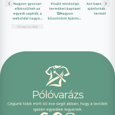
‹
›
Nagyon gyorsan
Kiváló minőségű
Azt kaptam amit
elkészültek az
terméket kaptam!
ajánlottak. Jó a
egyedi sapkák, a
🥰Nagyon
termék.
weboldal nagyon
köszönöm! Ajánlom
intuitív és könnyű
mindenkinek!🤩 …
Olvass tovább
használni.
Telefonon
nagyon
segítőkészek
voltak, máskor is
fogok innen
vásárolni. Plusz
pont, hogy
lehetett kártyával
is fizetni.
P
ó
l
ó
v
a
r
á
z
s
Cégünk több mint 40 éve segít abban, hogy a textílek
igazán egyediek legyenek.