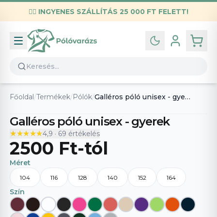
✌🏼
INGYENES SZÁLLÍTÁS 25 000 FT FELETT!
Infó
Kapcsolat
GYIK
Általános szerződési feltételek
Főoldal
/
Termékek
/
Pólók
/
Galléros póló unisex - gyerek
Adatvédelmi nyilatkozat
Galléros póló unisex - gyerek
★★★★★
★★★★★
4,9
·
69
értékelés
2500 Ft
-tól
Méret
104
116
128
140
152
164
Szín