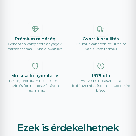
Prémium minőség
Gyors kiszállítás
Gondosan válogatott anyagok,
2–5 munkanapon belül nálad
tartós szabás — viseld büszkén
van a kész termék
Mosásálló nyomtatás
1979 óta
Tartós, prémium textilfesték —
Évtizedes tapasztalat a
szín és forma hosszú távon
textilnyomtatásban — tudod kire
megmarad
bízod
Ezek is érdekelhetnek