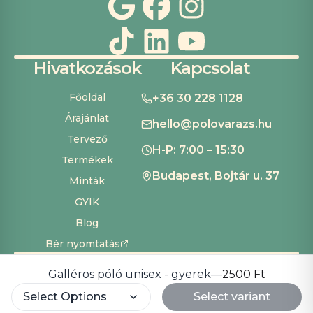
Hivatkozások
Kapcsolat
Főoldal
+36 30 228 1128
Árajánlat
hello@polovarazs.hu
Tervező
H-P: 7:00 – 15:30
Termékek
Budapest, Bojtár u. 37
Minták
GYIK
Blog
Bér nyomtatás
ÁSZF
Adatvédelem
Szállítás és fizetés
Süti beállítások
Copyright ©
2026
Pólóvarázs
Galléros póló unisex - gyerek
—
2500 Ft
Development by
Cardinal Dev Solutions
Select Options
Select variant