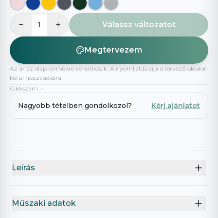
−
+
Válassz változatot
1
Megtervezem
Az ár az alap termékre vonatkozik. A nyomtatás díja a tervező oldalon
kerül hozzáadásra.
Cikkszám
:
-
Nagyobb tételben gondolkozol?
Kérj ajánlatot
Leírás
Műszaki adatok