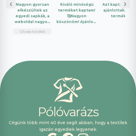
‹
›
Nagyon gyorsan
Kiváló minőségű
Azt kaptam amit
elkészültek az
terméket kaptam!
ajánlottak. Jó a
egyedi sapkák, a
🥰Nagyon
termék.
weboldal nagyon
köszönöm! Ajánlom
intuitív és könnyű
mindenkinek!🤩 …
Olvass tovább
használni.
Telefonon
nagyon
segítőkészek
voltak, máskor is
fogok innen
vásárolni. Plusz
pont, hogy
lehetett kártyával
is fizetni.
P
ó
l
ó
v
a
r
á
z
s
Cégünk több mint 40 éve segít abban, hogy a textílek
igazán egyediek legyenek.