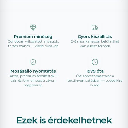
Prémium minőség
Gyors kiszállítás
Gondosan válogatott anyagok,
2–5 munkanapon belül nálad
tartós szabás — viseld büszkén
van a kész termék
Mosásálló nyomtatás
1979 óta
Tartós, prémium textilfesték —
Évtizedes tapasztalat a
szín és forma hosszú távon
textilnyomtatásban — tudod kire
megmarad
bízod
Ezek is érdekelhetnek