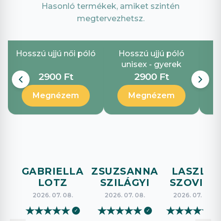
Hasonló termékek, amiket szintén
megtervezhetsz.
Hosszú ujjú női póló
Hosszú ujjú póló
G
unisex - gyerek
2900 Ft
2900 Ft
Megnézem
Megnézem
GABRIELLA
ZSUZSANNA
LASZLO
LOTZ
SZILÁGYI
SZOVICS
2026. 07. 08.
2026. 07. 08.
2026. 07. 08.
★
★
★
★
★
★
★
★
★
★
★
★
★
★
★
✓
✓
✓