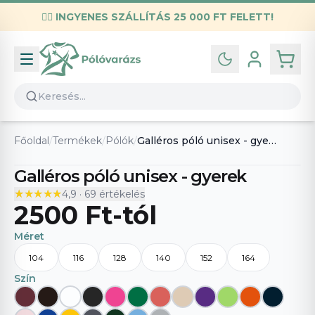
✌🏼
INGYENES SZÁLLÍTÁS 25 000 FT FELETT!
Infó
Kapcsolat
GYIK
Általános szerződési feltételek
Főoldal
/
Termékek
/
Pólók
/
Galléros póló unisex - gyerek
Adatvédelmi nyilatkozat
Galléros póló unisex - gyerek
★★★★★
★★★★★
4,9
·
69
értékelés
2500 Ft
-tól
Méret
104
116
128
140
152
164
Szín