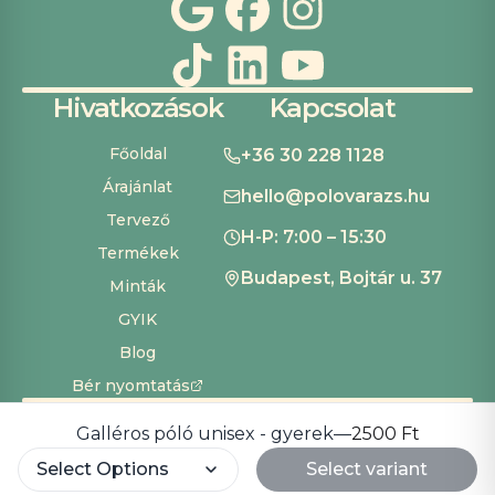
Hivatkozások
Kapcsolat
Főoldal
+36 30 228 1128
Árajánlat
hello@polovarazs.hu
Tervező
H-P: 7:00 – 15:30
Termékek
Budapest, Bojtár u. 37
Minták
GYIK
Blog
Bér nyomtatás
ÁSZF
Adatvédelem
Szállítás és fizetés
Süti beállítások
Copyright ©
2026
Pólóvarázs
Galléros póló unisex - gyerek
—
2500 Ft
Development by
Cardinal Dev Solutions
Select Options
Select variant