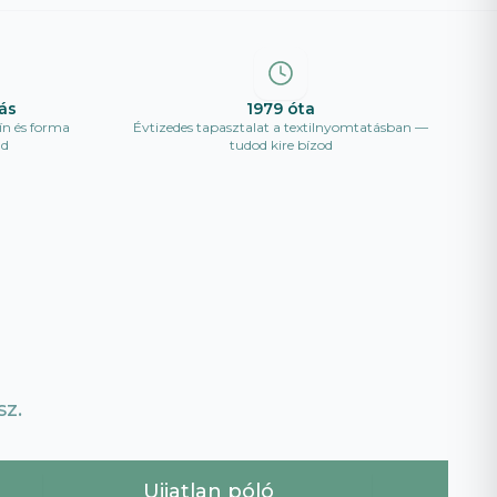
ás
1979 óta
ín és forma
Évtizedes tapasztalat a textilnyomtatásban —
ad
tudod kire bízod
z.
Ujjatlan póló
Ujja