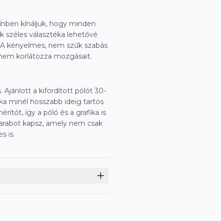
zínben kínáljuk, hogy minden
ek széles választéka lehetővé
. A kényelmes, nem szűk szabás
 nem korlátozza mozgásait.
Ajánlott a kifordított pólót 30-
ka minél hosszabb ideig tartós
ítőt, így a póló és a grafika is
 darabot kapsz, amely nem csak
s is.