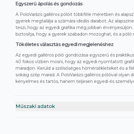
Egyszerű ápolás és gondozás
A PoloVarázs galléros pólóit többféle méretben és alaps
gyerek megtalálja a számára ideális darabot. Az alapszín
teszi, hogy az egyedi grafika még jobban érvényesüljön
biztosítja, hogy a gyerek szabadon mozoghat, és a póló
Tökéletes választás egyedi megjelenéshez
Az egyedi galléros póló gondozása egyszerű és praktikus. 
40 fokos vízben mosni, hogy az egyedi nyomtatott grafi
maradjon. Kerüld a szélsőséges hőmérsékleteket és a fehér
sokáig szép marad. A PoloVarázs galléros pólóival olyan
kényelmes és tartós, hanem teljesen egyedi és személye
Műszaki adatok