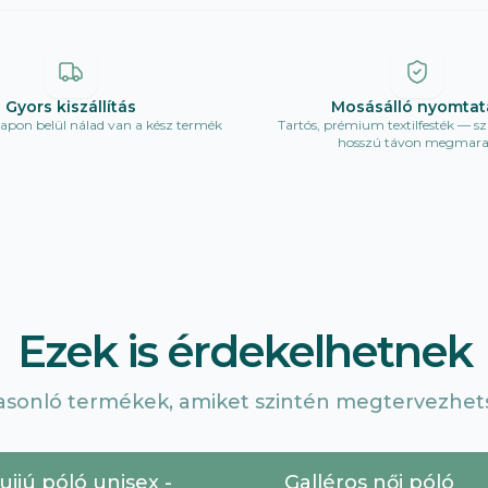
Gyors kiszállítás
Mosásálló nyomtat
pon belül nálad van a kész termék
Tartós, prémium textilfesték — sz
hosszú távon megmar
Ezek is érdekelhetnek
asonló termékek, amiket szintén megtervezhets
jjú póló unisex -
Galléros női póló