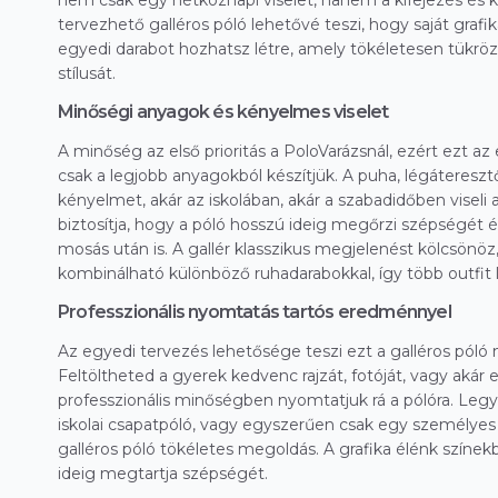
nem csak egy hétköznapi viselet, hanem a kifejezés és k
tervezhető galléros póló lehetővé teszi, hogy saját grafiká
egyedi darabot hozhatsz létre, amely tökéletesen tükrö
stílusát.
Minőségi anyagok és kényelmes viselet
A minőség az első prioritás a PoloVarázsnál, ezért ezt az
csak a legjobb anyagokból készítjük. A puha, légátereszt
kényelmet, akár az iskolában, akár a szabadidőben viseli 
biztosítja, hogy a póló hosszú ideig megőrzi szépségét 
mosás után is. A gallér klasszikus megjelenést kölcsönöz
kombinálható különböző ruhadarabokkal, így több outfit 
Professzionális nyomtatás tartós eredménnyel
Az egyedi tervezés lehetősége teszi ezt a galléros póló 
Feltöltheted a gyerek kedvenc rajzát, fotóját, vagy akár e
professzionális minőségben nyomtatjuk rá a pólóra. Legy
iskolai csapatpóló, vagy egyszerűen csak egy személyes f
galléros póló tökéletes megoldás. A grafika élénk színek
ideig megtartja szépségét.