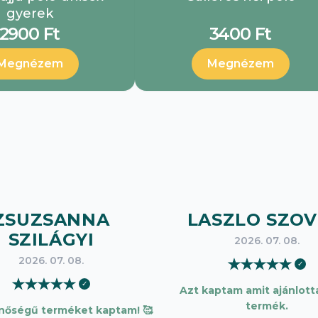
gyerek
2900 Ft
3400 Ft
Megnézem
Megnézem
ZSUZSANNA
LASZLO SZOV
SZILÁGYI
2026. 07. 08.
2026. 07. 08.
★
★
★
★
★
✓
★
★
★
★
★
✓
Azt kaptam amit ajánlotta
termék.
inőségű terméket kaptam! 🥰