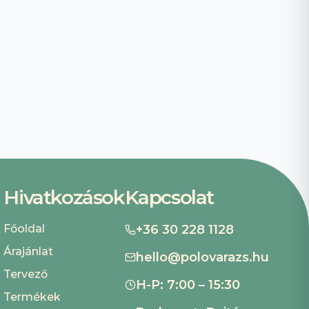
Hivatkozások
Kapcsolat
Főoldal
+36 30 228 1128
Árajánlat
hello@polovarazs.hu
Tervező
H-P: 7:00 – 15:30
Termékek