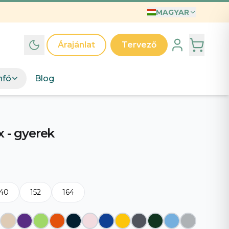
MAGYAR
INTÁK
T
Árajánlat
Tervező
ák
d egyedi grafikai kollekcióinkat – válassz mintát, mi
nfó
Blog
jük.
észd a mintákat
→
A világ legjobb Anyukája póló – Illusztrált anyák napi ajándék kislányos anyukáknak
Anyak Napi Szuper Anya
x - gyerek
140
152
164
 legjobb apa