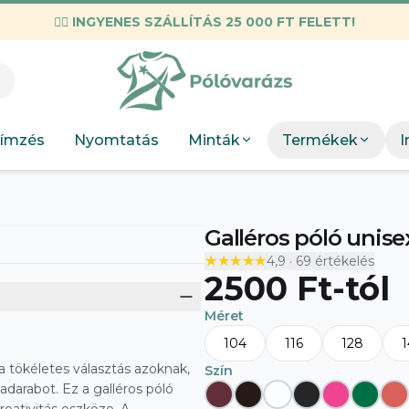
✌🏼
INGYENES SZÁLLÍTÁS 25 000 FT FELETT!
KIEMELT M
Válogatott mez
Munkahelyi
KIEMEL
Mint
Neopunk
OSC Merch
Böngész
Panda
ímzés
Nyomtatás
Minták
Termékek
I
DTF Bérnyomtatás
elkészít
Szakmák
Böng
Szobor
Galléros póló unise
★★★★★
★★★★★
4,9
·
69
értékelés
2500 Ft
-tól
Méret
104
116
128
a tökéletes választás azoknak,
Szín
darabot. Ez a galléros póló
A