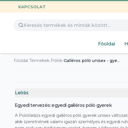
KAPCSOLAT
Összes termék
Óvoda
Gamer
Család
Huntrix
Nyomtatható
Capybara
Gyerekeknek
Főoldal
H
Hímezhető
Autós
Humoros
Főoldal
/
Termékek
/
Pólók
/
Galléros póló unisex - gyerek
Design
Labubu
Leírás
Egyedi tervezés: egyedi galléros póló gyerek
A PoloVarázs egyedi galléros póló gyerek unisex változat
akik szeretnének valami igazán személyes és egyedi ruha