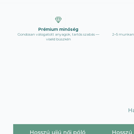
Prémium minőség
Gondosan válogatott anyagok, tartós szabás —
2–5 munkana
viseld büszkén
H
Hosszú ujjú női póló
Hosszú u