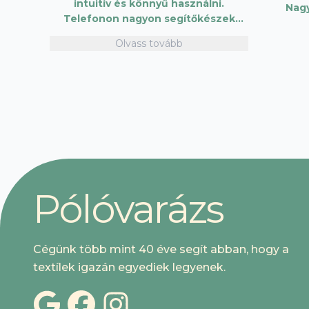
intuitív és könnyű használni.
Nag
Telefonon nagyon segítőkészek
voltak, máskor is fogok innen
Olvass tovább
vásárolni. Plusz pont, hogy lehetett
kártyával is fizetni.
P
ó
l
ó
v
a
r
á
z
s
Cégünk több mint 40 éve segít abban, hogy a
textílek igazán egyediek legyenek.