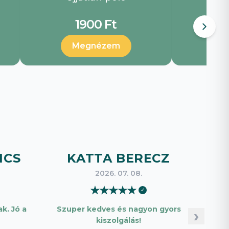
1900 Ft
Megnézem
ICS
KATTA BERECZ
B
2026. 07. 08.
★
★
★
★
★
✓
k. Jó a
Szuper kedves és nagyon gyors
Pon
›
kiszolgálás!