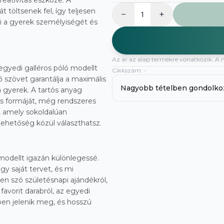
reativitás eszköze. A
t töltsenek fel, így teljesen
−
+
1
zi a gyerek személyiségét és
Az ár az alap termékre vonatkozik. A 
 egyedi galléros póló modellt
Cikkszám
:
-
ő szövet garantálja a maximális
Nagyobb tételben gondolko
a gyerek. A tartós anyag
és formáját, még rendszeres
, amely sokoldalúan
lehetőség közül választhatsz.
modellt igazán különlegessé.
gy saját tervet, és mi
en szó születésnapi ajándékról,
avorit darabról, az egyedi
ben jelenik meg, és hosszú