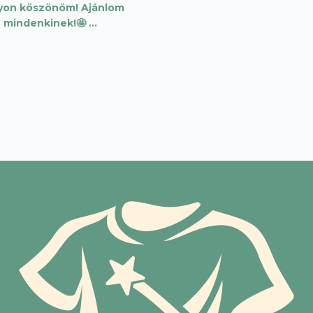
yon köszönöm! Ajánlom
mindenkinek!🤩 …