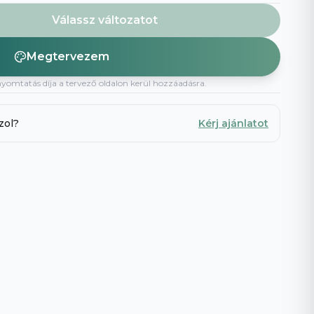
Böngészd az összeset
→
Válassz változatot
Megtervezem
nyomtatás díja a tervező oldalon kerül hozzáadásra.
zol?
Kérj ajánlatot