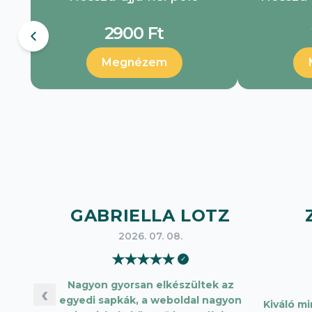
2900 Ft
Megnézem
GABRIELLA LOTZ
2026. 07. 08.
★
★
★
★
★
✓
Nagyon gyorsan elkészültek az
‹
egyedi sapkák, a weboldal nagyon
Kiváló m