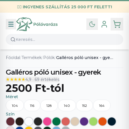
✌🏼
INGYENES SZÁLLÍTÁS 25 000 FT FELETT!
Infó
Kapcsolat
GYIK
Általános szerződési feltételek
Főoldal
/
Termékek
/
Pólók
/
Galléros póló unisex - gyerek
Adatvédelmi nyilatkozat
Galléros póló unisex - gyerek
★★★★★
★★★★★
4,9
·
69
értékelés
2500 Ft
-tól
Méret
104
116
128
140
152
164
Szín