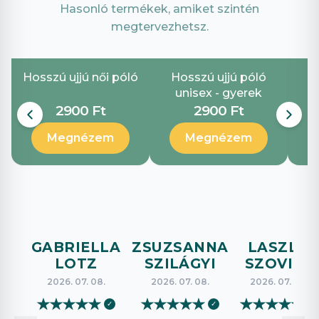
Hasonló termékek, amiket szintén
megtervezhetsz.
Hosszú ujjú női póló
Hosszú ujjú póló
G
unisex - gyerek
2900 Ft
2900 Ft
Megnézem
Megnézem
GABRIELLA
ZSUZSANNA
LASZLO
LOTZ
SZILÁGYI
SZOVICS
2026. 07. 08.
2026. 07. 08.
2026. 07. 08.
★
★
★
★
★
★
★
★
★
★
★
★
★
★
★
✓
✓
✓