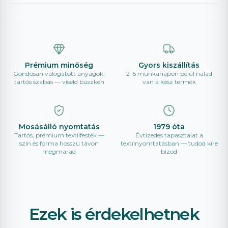
Prémium minőség
Gyors kiszállítás
Gondosan válogatott anyagok,
2–5 munkanapon belül nálad
tartós szabás — viseld büszkén
van a kész termék
Mosásálló nyomtatás
1979 óta
Tartós, prémium textilfesték —
Évtizedes tapasztalat a
szín és forma hosszú távon
textilnyomtatásban — tudod kire
megmarad
bízod
Ezek is érdekelhetnek