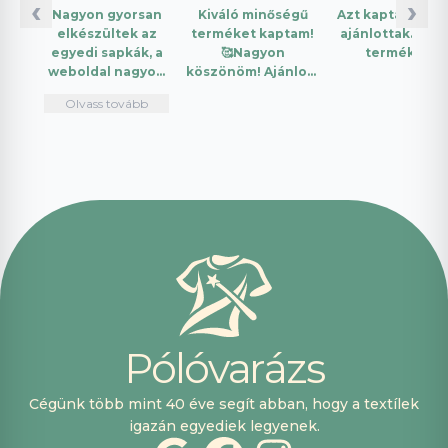
‹
›
Nagyon gyorsan
Kiváló minőségű
Azt kaptam amit
elkészültek az
terméket kaptam!
ajánlottak. Jó a
egyedi sapkák, a
🥰Nagyon
termék.
weboldal nagyon
köszönöm! Ajánlom
intuitív és könnyű
mindenkinek!🤩 …
Olvass tovább
használni.
Telefonon
nagyon
segítőkészek
voltak, máskor is
fogok innen
vásárolni. Plusz
pont, hogy
lehetett kártyával
is fizetni.
P
ó
l
ó
v
a
r
á
z
s
Cégünk több mint 40 éve segít abban, hogy a textílek
igazán egyediek legyenek.