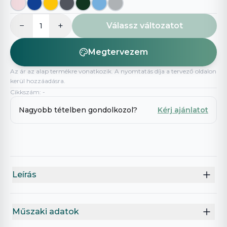
−
+
Válassz változatot
1
Megtervezem
Az ár az alap termékre vonatkozik. A nyomtatás díja a tervező oldalon
kerül hozzáadásra.
Cikkszám
:
-
Nagyobb tételben gondolkozol?
Kérj ajánlatot
Leírás
Műszaki adatok