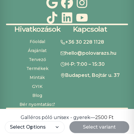
Hivatkozások
Kapcsolat
Főoldal
+36 30 228 1128
Árajánlat
hello@polovarazs.hu
Tervező
H-P: 7:00 – 15:30
Termékek
Budapest, Bojtár u. 37
Minták
GYIK
Blog
Bér nyomtatás
ÁSZF
Adatvédelem
Szállítás és fizetés
Süti beállítások
Copyright ©
2026
Pólóvarázs
Galléros póló unisex - gyerek
—
2500 Ft
Development by
Cardinal Dev Solutions
Select Options
Select variant