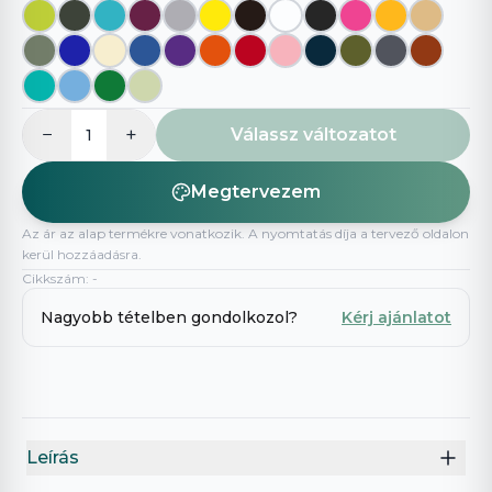
−
+
Válassz változatot
1
Megtervezem
Az ár az alap termékre vonatkozik. A nyomtatás díja a tervező oldalon
kerül hozzáadásra.
Cikkszám
:
-
Nagyobb tételben gondolkozol?
Kérj ajánlatot
Leírás