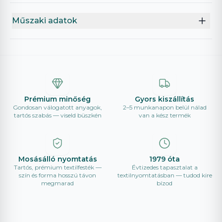
Műszaki adatok
Prémium minőség
Gyors kiszállítás
Gondosan válogatott anyagok,
2–5 munkanapon belül nálad
tartós szabás — viseld büszkén
van a kész termék
Mosásálló nyomtatás
1979 óta
Tartós, prémium textilfesték —
Évtizedes tapasztalat a
szín és forma hosszú távon
textilnyomtatásban — tudod kire
megmarad
bízod