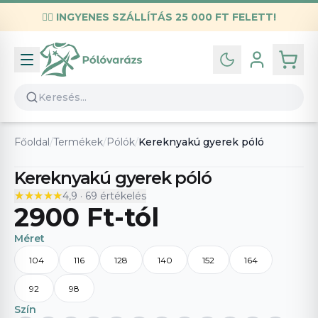
✌🏼
INGYENES SZÁLLÍTÁS 25 000 FT FELETT!
Infó
Kapcsolat
GYIK
Általános szerződési feltételek
Főoldal
/
Termékek
/
Pólók
/
Kereknyakú gyerek póló
Adatvédelmi nyilatkozat
Kereknyakú gyerek póló
★★★★★
★★★★★
4,9
·
69
értékelés
2900 Ft
-tól
Méret
104
116
128
140
152
164
92
98
Szín