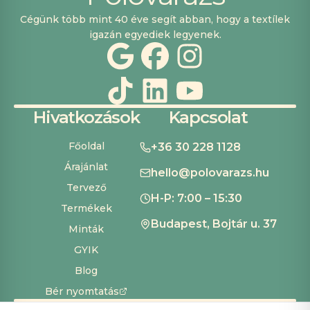
Cégünk több mint 40 éve segít abban, hogy a textílek
igazán egyediek legyenek.
Hivatkozások
Kapcsolat
Főoldal
+36 30 228 1128
Árajánlat
hello@polovarazs.hu
Tervező
H-P: 7:00 – 15:30
Termékek
Budapest, Bojtár u. 37
Minták
GYIK
Blog
Bér nyomtatás
ÁSZF
Adatvédelem
Szállítás és fizetés
Süti beállítások