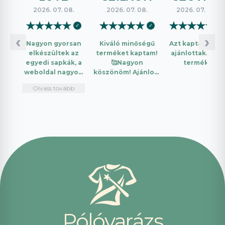
2026. 07. 08.
2026. 07. 08.
2026. 07. 08.
★
★
★
★
★
★
★
★
★
★
★
★
★
★
★
✓
✓
✓
‹
›
Nagyon gyorsan
Kiváló minőségű
Azt kaptam amit
elkészültek az
terméket kaptam!
ajánlottak. Jó a
egyedi sapkák, a
🥰Nagyon
termék.
weboldal nagyon
köszönöm! Ajánlom
intuitív és könnyű
mindenkinek!🤩 …
Olvass tovább
használni.
Telefonon
nagyon
segítőkészek
voltak, máskor is
fogok innen
vásárolni. Plusz
pont, hogy
lehetett kártyával
is fizetni.
P
ó
l
ó
v
a
r
á
z
s