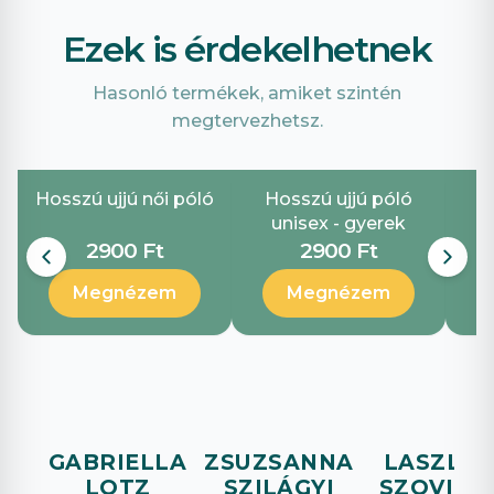
Ezek is érdekelhetnek
Hasonló termékek, amiket szintén
megtervezhetsz.
Hosszú ujjú női póló
Hosszú ujjú póló
unisex - gyerek
2900 Ft
2900 Ft
Megnézem
Megnézem
GABRIELLA
ZSUZSANNA
LASZLO
LOTZ
SZILÁGYI
SZOVICS