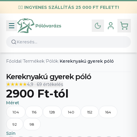
✌🏼
INGYENES SZÁLLÍTÁS 25 000 FT FELETT!
Infó
Kapcsolat
GYIK
Általános szerződési feltételek
Főoldal
/
Termékek
/
Pólók
/
Kereknyakú gyerek póló
Adatvédelmi nyilatkozat
Kereknyakú gyerek póló
★★★★★
★★★★★
4,9
·
69
értékelés
2900 Ft
-tól
Méret
104
116
128
140
152
164
92
98
Szín