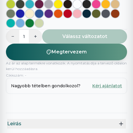
−
+
Válassz változatot
1
Megtervezem
Az ár az alap termékre vonatkozik. A nyomtatás díja a tervező oldalon
kerül hozzáadásra.
Cikkszám
:
-
Nagyobb tételben gondolkozol?
Kérj ajánlatot
Leírás