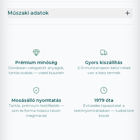
Műszaki adatok
Prémium minőség
Gyors kiszállítás
Gondosan válogatott anyagok,
2–5 munkanapon belül nálad
tartós szabás — viseld büszkén
van a kész termék
Mosásálló nyomtatás
1979 óta
Tartós, prémium textilfesték —
Évtizedes tapasztalat a
szín és forma hosszú távon
textilnyomtatásban — tudod kire
megmarad
bízod