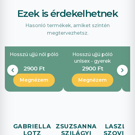
Ezek is érdekelhetnek
Hasonló termékek, amiket szintén
megtervezhetsz.
Hosszú ujjú női póló
Hosszú ujjú póló
unisex - gyerek
2900 Ft
2900 Ft
Megnézem
Megnézem
GABRIELLA
ZSUZSANNA
LASZLO
LOTZ
SZILÁGYI
SZOVICS