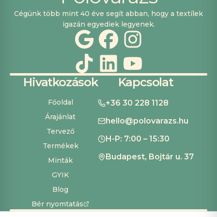
Cégünk több mint 40 éve segít abban, hogy a textílek
igazán egyediek legyenek.
Hivatkozások
Kapcsolat
Főoldal
+36 30 228 1128
Árajánlat
hello@polovarazs.hu
Tervező
H-P: 7:00 – 15:30
Termékek
Budapest, Bojtár u. 37
Minták
GYIK
Blog
Bér nyomtatás
ÁSZF
Adatvédelem
Szállítás és fizetés
Süti beállítások