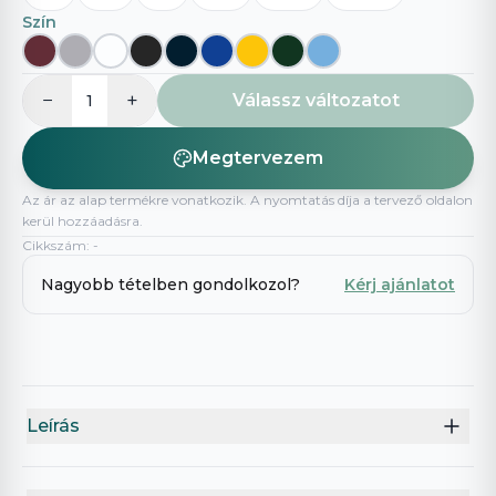
Szín
−
+
Válassz változatot
1
Megtervezem
Az ár az alap termékre vonatkozik. A nyomtatás díja a tervező oldalon
kerül hozzáadásra.
Cikkszám
:
-
Nagyobb tételben gondolkozol?
Kérj ajánlatot
Leírás