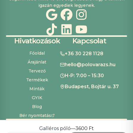
igazán egyediek legyenek.
Hivatkozások
Kapcsolat
Főoldal
+36 30 228 1128
Árajánlat
hello@polovarazs.hu
Tervező
H-P: 7:00 – 15:30
Termékek
Budapest, Bojtár u. 37
Minták
GYIK
Blog
Bér nyomtatás
ÁSZF
Adatvédelem
Szállítás és fizetés
Süti beállítások
Copyright ©
2026
Pólóvarázs
Galléros póló
—
3600 Ft
Development by
Cardinal Dev Solutions