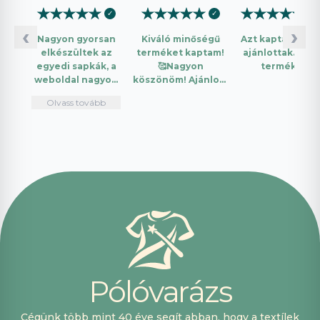
★
★
★
★
★
★
★
★
★
★
★
★
★
★
★
✓
✓
✓
‹
›
Nagyon gyorsan
Kiváló minőségű
Azt kaptam amit
elkészültek az
terméket kaptam!
ajánlottak. Jó a
egyedi sapkák, a
🥰Nagyon
termék.
weboldal nagyon
köszönöm! Ajánlom
intuitív és könnyű
mindenkinek!🤩 …
Olvass tovább
használni.
Telefonon
nagyon
segítőkészek
voltak, máskor is
fogok innen
vásárolni. Plusz
pont, hogy
lehetett kártyával
is fizetni.
P
ó
l
ó
v
a
r
á
z
s
Cégünk több mint 40 éve segít abban, hogy a textílek