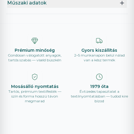
Műszaki adatok
Prémium minőség
Gyors kiszállítás
Gondosan válogatott anyagok,
2–5 munkanapon belül nálad
tartós szabás — viseld büszkén
van a kész termék
Mosásálló nyomtatás
1979 óta
Tartós, prémium textilfesték —
Évtizedes tapasztalat a
szín és forma hosszú távon
textilnyomtatásban — tudod kire
megmarad
bízod