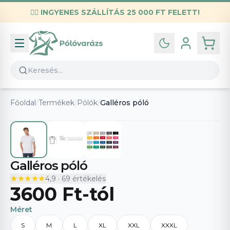
✌🏼
INGYENES SZÁLLÍTÁS 25 000 FT FELETT!
Infó
Kapcsolat
GYIK
Általános szerződési feltételek
Főoldal
/
Termékek
/
Pólók
/
Galléros póló
Adatvédelmi nyilatkozat
Galléros póló
★★★★★
★★★★★
4,9
·
69
értékelés
3600 Ft
-tól
Méret
S
M
L
XL
XXL
XXXL