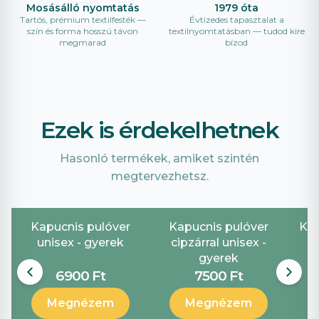
Mosásálló nyomtatás
1979 óta
Tartós, prémium textilfesték —
Évtizedes tapasztalat a
szín és forma hosszú távon
textilnyomtatásban — tudod kire
megmarad
bízod
Ezek is érdekelhetnek
Hasonló termékek, amiket szintén
megtervezhetsz.
Kapucnis pulóver
Kapucnis pulóver
Ker
unisex - gyerek
cipzárral unisex -
gyerek
6900 Ft
7500 Ft
Megnézem
Megnézem