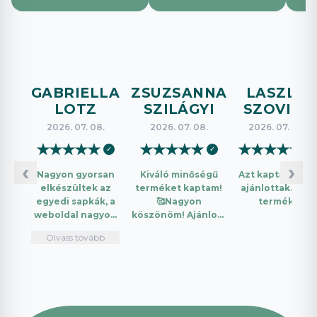
GABRIELLA
ZSUZSANNA
LASZLO
LOTZ
SZILÁGYI
SZOVICS
2026. 07. 08.
2026. 07. 08.
2026. 07. 08.
★
★
★
★
★
★
★
★
★
★
★
★
★
★
★
✓
✓
✓
‹
›
Nagyon gyorsan
Kiváló minőségű
Azt kaptam amit
elkészültek az
terméket kaptam!
ajánlottak. Jó a
egyedi sapkák, a
🥰Nagyon
termék.
weboldal nagyon
köszönöm! Ajánlom
intuitív és könnyű
mindenkinek!🤩 …
Olvass tovább
használni.
Telefonon
nagyon
segítőkészek
voltak, máskor is
fogok innen