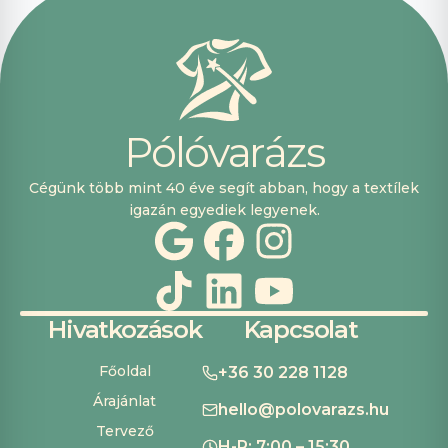
vásárolni. Plusz
pont, hogy
lehetett kártyával
is fizetni.
P
ó
l
ó
v
a
r
á
z
s
Cégünk több mint 40 éve segít abban, hogy a textílek
igazán egyediek legyenek.
Hivatkozások
Kapcsolat
Főoldal
+36 30 228 1128
Árajánlat
hello@polovarazs.hu
Tervező
H-P: 7:00 – 15:30