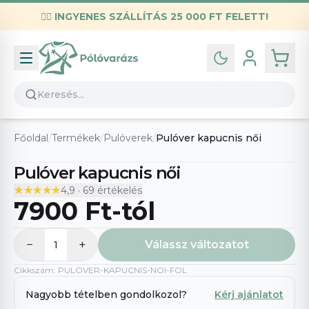
✌🏼
INGYENES SZÁLLÍTÁS 25 000 FT FELETT!
Infó
Kapcsolat
GYIK
Általános szerződési feltételek
Főoldal
/
Termékek
/
Pulóverek
/
Pulóver kapucnis női
Adatvédelmi nyilatkozat
Pulóver kapucnis női
★★★★★
★★★★★
4,9
·
69
értékelés
7900 Ft
-tól
−
+
Válassz változatot
1
Cikkszám
:
PULOVER-KAPUCNIS-NOI-FOL
Nagyobb tételben gondolkozol?
Kérj ajánlatot