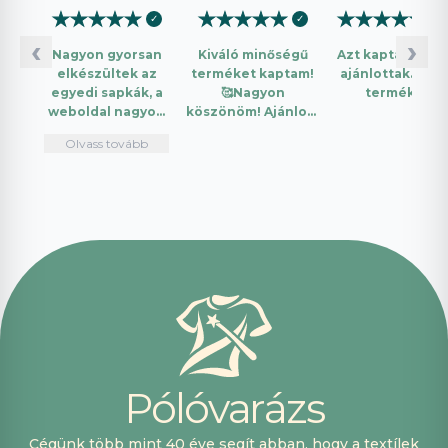
★
★
★
★
★
★
★
★
★
★
★
★
★
★
★
✓
✓
✓
‹
›
Nagyon gyorsan
Kiváló minőségű
Azt kaptam amit
elkészültek az
terméket kaptam!
ajánlottak. Jó a
egyedi sapkák, a
🥰Nagyon
termék.
weboldal nagyon
köszönöm! Ajánlom
intuitív és könnyű
mindenkinek!🤩 …
Olvass tovább
használni.
Telefonon
nagyon
segítőkészek
voltak, máskor is
fogok innen
vásárolni. Plusz
pont, hogy
lehetett kártyával
is fizetni.
P
ó
l
ó
v
a
r
á
z
s
Cégünk több mint 40 éve segít abban, hogy a textílek