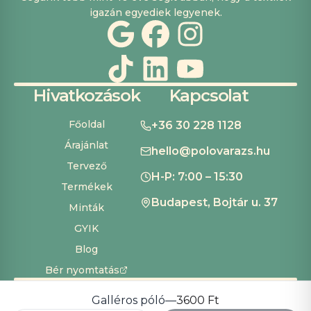
igazán egyediek legyenek.
Hivatkozások
Kapcsolat
Főoldal
+36 30 228 1128
Árajánlat
hello@polovarazs.hu
Tervező
H-P: 7:00 – 15:30
Termékek
Budapest, Bojtár u. 37
Minták
GYIK
Blog
Bér nyomtatás
ÁSZF
Adatvédelem
Szállítás és fizetés
Süti beállítások
Copyright ©
2026
Pólóvarázs
Galléros póló
—
3600 Ft
Development by
Cardinal Dev Solutions