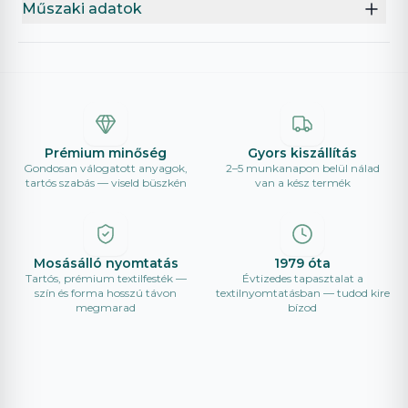
Műszaki adatok
Prémium minőség
Gyors kiszállítás
Gondosan válogatott anyagok,
2–5 munkanapon belül nálad
tartós szabás — viseld büszkén
van a kész termék
Mosásálló nyomtatás
1979 óta
Tartós, prémium textilfesték —
Évtizedes tapasztalat a
szín és forma hosszú távon
textilnyomtatásban — tudod kire
megmarad
bízod