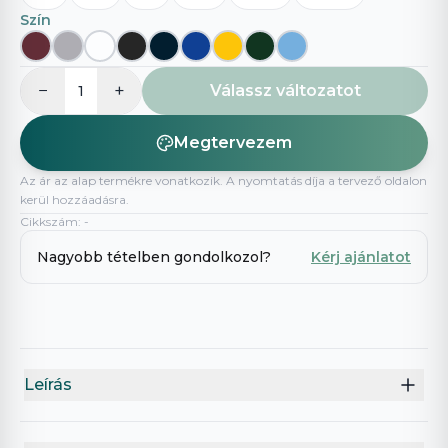
Szín
−
+
Válassz változatot
1
Megtervezem
Az ár az alap termékre vonatkozik. A nyomtatás díja a tervező oldalon
kerül hozzáadásra.
Cikkszám
:
-
Nagyobb tételben gondolkozol?
Kérj ajánlatot
Leírás