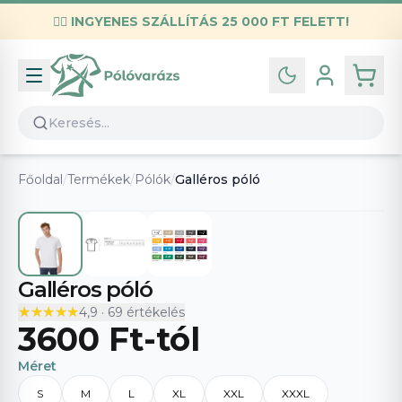
✌🏼
INGYENES SZÁLLÍTÁS 25 000 FT FELETT!
Infó
Kapcsolat
GYIK
Általános szerződési feltételek
Főoldal
/
Termékek
/
Pólók
/
Galléros póló
Adatvédelmi nyilatkozat
Galléros póló
★★★★★
★★★★★
4,9
·
69
értékelés
3600 Ft
-tól
Méret
S
M
L
XL
XXL
XXXL