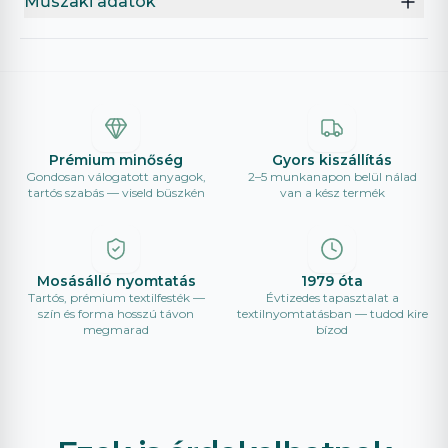
Műszaki adatok
Prémium minőség
Gyors kiszállítás
Gondosan válogatott anyagok,
2–5 munkanapon belül nálad
tartós szabás — viseld büszkén
van a kész termék
Mosásálló nyomtatás
1979 óta
Tartós, prémium textilfesték —
Évtizedes tapasztalat a
szín és forma hosszú távon
textilnyomtatásban — tudod kire
megmarad
bízod