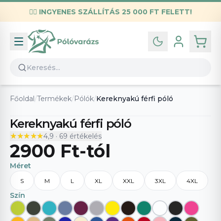
✌🏼
INGYENES SZÁLLÍTÁS 25 000 FT FELETT!
Infó
Kapcsolat
GYIK
Általános szerződési feltételek
Főoldal
/
Termékek
/
Pólók
/
Kereknyakú férfi póló
Adatvédelmi nyilatkozat
Kereknyakú férfi póló
★★★★★
★★★★★
4,9
·
69
értékelés
2900 Ft
-tól
Méret
S
M
L
XL
XXL
3XL
4XL
Szín