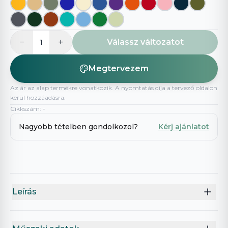
−
+
Válassz változatot
1
Megtervezem
Az ár az alap termékre vonatkozik. A nyomtatás díja a tervező oldalon
kerül hozzáadásra.
Cikkszám
:
-
Nagyobb tételben gondolkozol?
Kérj ajánlatot
Leírás