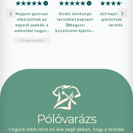
★
★
★
★
★
★
★
★
★
★
★
★
★
★
★
✓
✓
✓
‹
›
Nagyon gyorsan
Kiváló minőségű
Azt kaptam amit
elkészültek az
terméket kaptam!
ajánlottak. Jó a
egyedi sapkák, a
🥰Nagyon
termék.
weboldal nagyon
köszönöm! Ajánlom
intuitív és könnyű
mindenkinek!🤩 …
Olvass tovább
használni.
Telefonon
nagyon
segítőkészek
voltak, máskor is
fogok innen
vásárolni. Plusz
pont, hogy
lehetett kártyával
is fizetni.
P
ó
l
ó
v
a
r
á
z
s
Cégünk több mint 40 éve segít abban, hogy a textílek