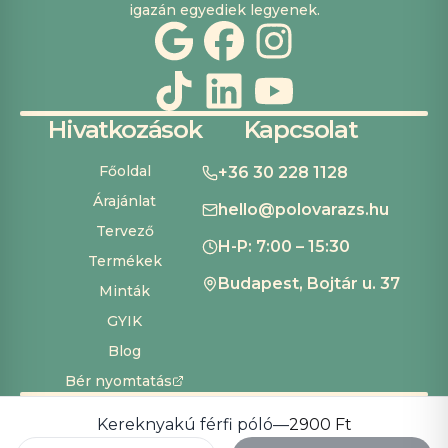
igazán egyediek legyenek.
Hivatkozások
Kapcsolat
Főoldal
+36 30 228 1128
Árajánlat
hello@polovarazs.hu
Tervező
H-P: 7:00 – 15:30
Termékek
Budapest, Bojtár u. 37
Minták
GYIK
Blog
Bér nyomtatás
ÁSZF
Adatvédelem
Szállítás és fizetés
Süti beállítások
Copyright ©
2026
Pólóvarázs
Kereknyakú férfi póló
—
2900 Ft
Development by
Cardinal Dev Solutions