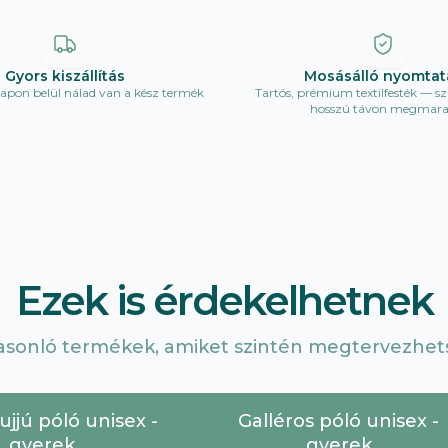
Gyors kiszállítás
Mosásálló nyomtat
pon belül nálad van a kész termék
Tartós, prémium textilfesték — sz
hosszú távon megmar
Ezek is érdekelhetnek
asonló termékek, amiket szintén megtervezhets
jjú póló unisex -
Galléros póló unisex -
gyerek
gyerek