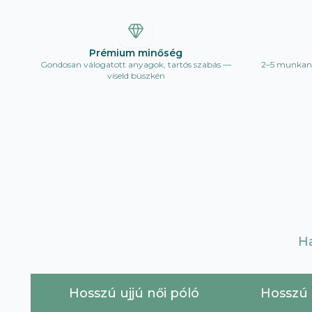
Prémium minőség
Gondosan válogatott anyagok, tartós szabás —
2–5 munkana
viseld büszkén
H
Hosszú ujjú női póló
Hosszú u