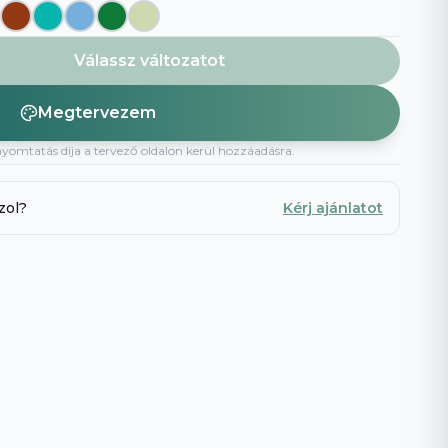
Böngészd az összeset
→
Válassz változatot
Megtervezem
nyomtatás díja a tervező oldalon kerül hozzáadásra.
zol?
Kérj ajánlatot