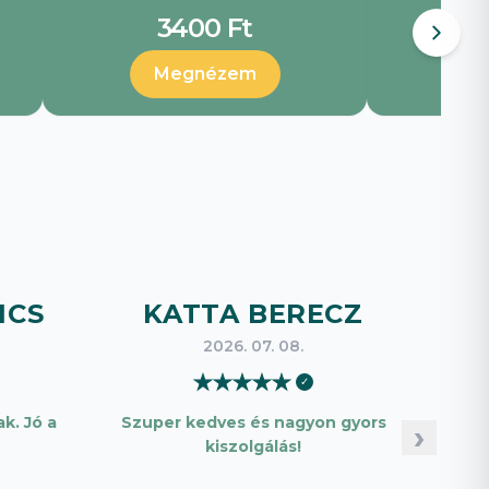
3400 Ft
Megnézem
ICS
KATTA BERECZ
B
2026. 07. 08.
★
★
★
★
★
✓
k. Jó a
Szuper kedves és nagyon gyors
Pon
›
kiszolgálás!