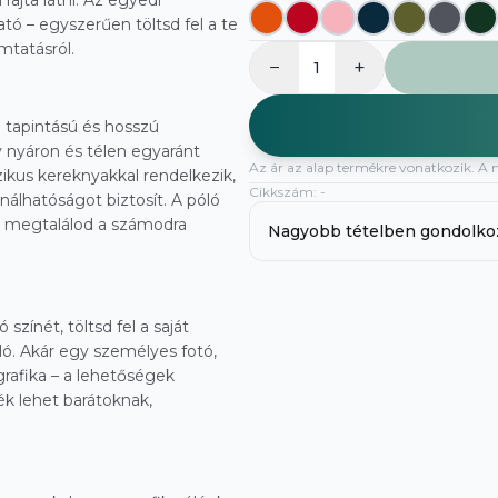
rajta látni. Az egyedi
tó – egyszerűen töltsd fel a te
tatásról.
−
+
1
tapintású és hosszú
y nyáron és télen egyaránt
Az ár az alap termékre vonatkozik. A 
zikus kereknyakkal rendelkezik,
Cikkszám
:
-
nálhatóságot biztosít. A póló
an megtalálod a számodra
Nagyobb tételben gondolko
színét, töltsd fel a saját
ló. Akár egy személyes fotó,
grafika – a lehetőségek
ék lehet barátoknak,