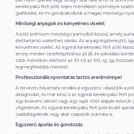
bármilyen grafika vagy design számára, amit te szeretnél 
kereknyakú férfi póló teljes mértékben személyre szabha
grafikádat, és mi gondoskodunk a magas minőségű nyom
Minőségi anyagok és kényelmes viselet
A póló prémium minőségű pamutból készül, amely puha 
élettartamú viselethez ideális. Az anyag légáteresztő, íg
kényelmes viselet. Az egyedi kereknyakú férfi póló klass
amely minden testfelépítéshez jól áll, és sokoldalú kombi
több méretben elérhető az XS-tól az XXL-ig, így biztos
legmegfelelőbb méretet.
Professzionális nyomtatás tartós eredménnyel
A tervezés folyamata rendkívül egyszerű: válaszd ki a póló 
designodat, és már kész is az egyedi kereknyakú férfi pó
egy kedvenc idézet vagy egy saját ötlet alapján készült 
végtelenek. Az egyedi kereknyakú férfi póló kiváló ajánd
családtagoknak vagy akár csapatok számára is.
Egyszerű ápolás és gondozás