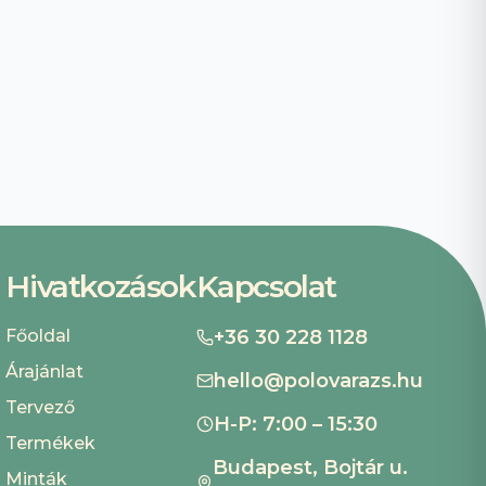
Hivatkozások
Kapcsolat
Főoldal
+36 30 228 1128
Árajánlat
hello@polovarazs.hu
Tervező
H-P: 7:00 – 15:30
Termékek
Budapest, Bojtár u.
Minták