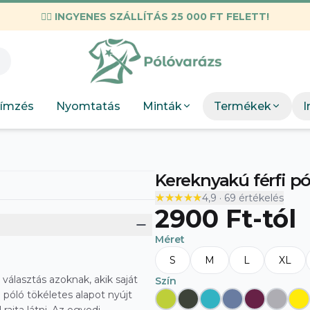
✌🏼
INGYENES SZÁLLÍTÁS 25 000 FT FELETT!
KIEMELT M
Válogatott mez
Munkahelyi
KIEMEL
Mint
Neopunk
OSC Merch
Böngész
Panda
ímzés
Nyomtatás
Minták
Termékek
I
DTF Bérnyomtatás
elkészít
Szakmák
Böng
Szobor
Kereknyakú férfi pó
★★★★★
★★★★★
4,9
·
69
értékelés
2900 Ft
-tól
Méret
S
M
L
XL
 választás azoknak, akik saját
Szín
 póló tökéletes alapot nyújt
A