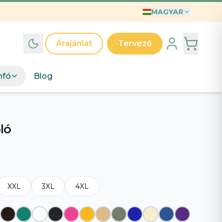
MAGYAR
INTÁK
T
Árajánlat
Tervező
ák
d egyedi grafikai kollekcióinkat – válassz mintát, mi
nfó
Blog
jük.
észd a mintákat
→
A világ legjobb Anyukája póló – Illusztrált anyák napi ajándék kislányos anyukáknak
Anyak Napi Szuper Anya
ló
XXL
3XL
4XL
 legjobb apa