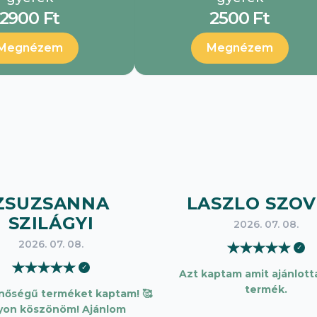
2900 Ft
2500 Ft
Megnézem
Megnézem
ZSUZSANNA
LASZLO SZOV
SZILÁGYI
2026. 07. 08.
2026. 07. 08.
★
★
★
★
★
✓
★
★
★
★
★
✓
Azt kaptam amit ajánlotta
termék.
inőségű terméket kaptam! 🥰
yon köszönöm! Ajánlom