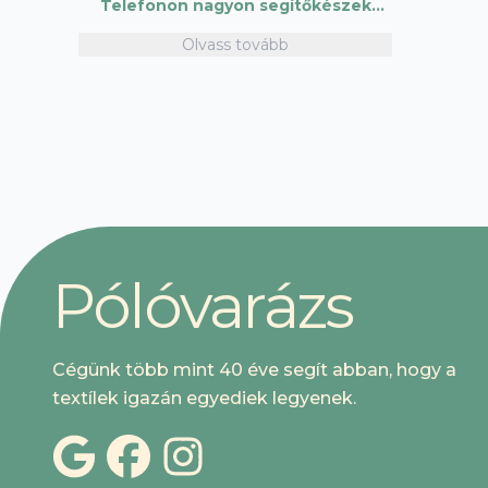
Telefonon nagyon segítőkészek
voltak, máskor is fogok innen
Olvass tovább
vásárolni. Plusz pont, hogy lehetett
kártyával is fizetni.
P
ó
l
ó
v
a
r
á
z
s
Cégünk több mint 40 éve segít abban, hogy a
textílek igazán egyediek legyenek.