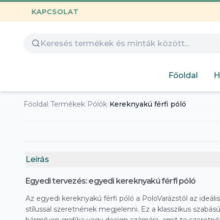
KAPCSOLAT
Összes termék
Óvoda
Gamer
Család
Huntrix
Nyomtatható
Capybara
Gyerekeknek
Főoldal
H
Hímezhető
Autós
Humoros
Főoldal
/
Termékek
/
Pólók
/
Kereknyakú férfi póló
Design
Labubu
Leírás
Egyedi tervezés: egyedi kereknyakú férfi póló
Az egyedi kereknyakú férfi póló a PoloVarázstól az ideális
stílussal szeretnének megjelenni. Ez a klasszikus szabású