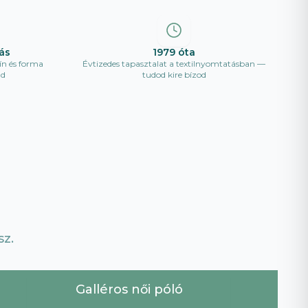
ás
1979 óta
ín és forma
Évtizedes tapasztalat a textilnyomtatásban —
ad
tudod kire bízod
z.
Galléros női póló
Uj