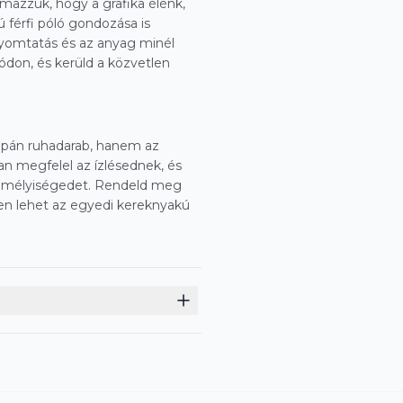
mazzuk, hogy a grafika élénk,
 férfi póló gondozása is
nyomtatás és az anyag minél
don, és kerüld a közvetlen
supán ruhadarab, hanem az
ban megfelel az ízlésednek, és
 személyiségedet. Rendeld meg
n lehet az egyedi kereknyakú