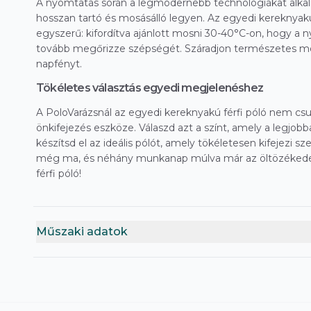
A nyomtatás során a legmodernebb technológiákat alkal
hosszan tartó és mosásálló legyen. Az egyedi kereknyakú
egyszerű: kifordítva ajánlott mosni 30-40°C-on, hogy a 
tovább megőrizze szépségét. Száradjon természetes mó
napfényt.
Tökéletes választás egyedi megjelenéshez
A PoloVarázsnál az egyedi kereknyakú férfi póló nem c
önkifejezés eszköze. Válaszd azt a színt, amely a legjob
készítsd el az ideális pólót, amely tökéletesen kifejezi
még ma, és néhány munkanap múlva már az öltözékede
férfi póló!
Műszaki adatok