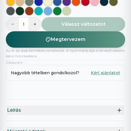
−
+
Válassz változatot
1
Megtervezem
Az ár az alap termékre vonatkozik. A nyomtatás díja a tervező oldalon
kerül hozzáadásra.
Cikkszám
:
-
Nagyobb tételben gondolkozol?
Kérj ajánlatot
Leírás