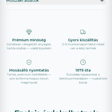
Műszaki adatok
Prémium minőség
Gyors kiszállítás
Gondosan válogatott anyagok,
2–5 munkanapon belül nálad
tartós szabás — viseld büszkén
van a kész termék
Mosásálló nyomtatás
1979 óta
Tartós, prémium textilfesték —
Évtizedes tapasztalat a
szín és forma hosszú távon
textilnyomtatásban — tudod kire
megmarad
bízod