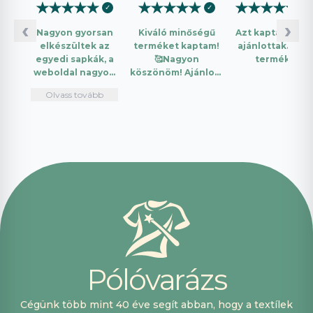
★
★
★
★
★
★
★
★
★
★
★
★
★
★
★
✓
✓
✓
‹
›
Nagyon gyorsan
Kiváló minőségű
Azt kaptam amit
elkészültek az
terméket kaptam!
ajánlottak. Jó a
egyedi sapkák, a
🥰Nagyon
termék.
weboldal nagyon
köszönöm! Ajánlom
intuitív és könnyű
mindenkinek!🤩 …
Olvass tovább
használni.
Telefonon
nagyon
segítőkészek
voltak, máskor is
fogok innen
vásárolni. Plusz
pont, hogy
lehetett kártyával
is fizetni.
P
ó
l
ó
v
a
r
á
z
s
Cégünk több mint 40 éve segít abban, hogy a textílek