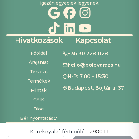
igazán egyediek legyenek.
Hivatkozások
Kapcsolat
Főoldal
+36 30 228 1128
Árajánlat
hello@polovarazs.hu
Tervező
H-P: 7:00 – 15:30
Termékek
Budapest, Bojtár u. 37
Minták
GYIK
Blog
Bér nyomtatás
ÁSZF
Adatvédelem
Szállítás és fizetés
Süti beállítások
Copyright ©
2026
Pólóvarázs
Kereknyakú férfi póló
—
2900 Ft
Development by
Cardinal Dev Solutions