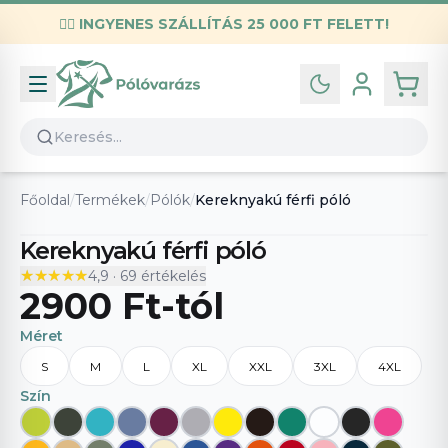
✌🏼
INGYENES SZÁLLÍTÁS 25 000 FT FELETT!
Infó
Kapcsolat
GYIK
Általános szerződési feltételek
Főoldal
/
Termékek
/
Pólók
/
Kereknyakú férfi póló
Adatvédelmi nyilatkozat
Kereknyakú férfi póló
★★★★★
★★★★★
4,9
·
69
értékelés
2900 Ft
-tól
Méret
S
M
L
XL
XXL
3XL
4XL
Szín