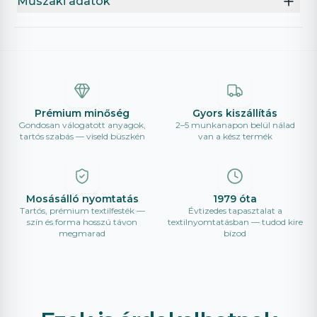
Műszaki adatok
Prémium minőség
Gyors kiszállítás
Gondosan válogatott anyagok,
2–5 munkanapon belül nálad
tartós szabás — viseld büszkén
van a kész termék
Mosásálló nyomtatás
1979 óta
Tartós, prémium textilfesték —
Évtizedes tapasztalat a
szín és forma hosszú távon
textilnyomtatásban — tudod kire
megmarad
bízod