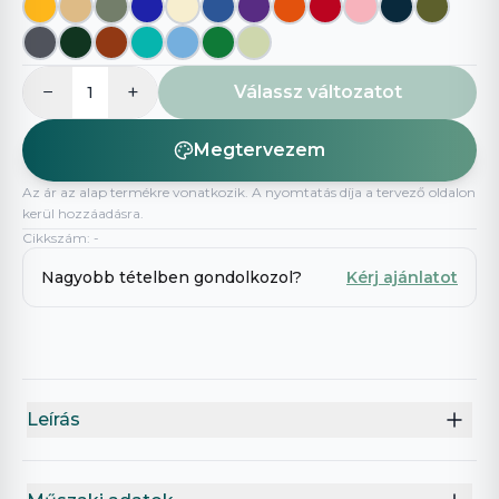
−
+
Válassz változatot
1
Megtervezem
Az ár az alap termékre vonatkozik. A nyomtatás díja a tervező oldalon
kerül hozzáadásra.
Cikkszám
:
-
Nagyobb tételben gondolkozol?
Kérj ajánlatot
Leírás