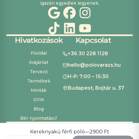
igazán egyediek legyenek.
Hivatkozások
Kapcsolat
Főoldal
+36 30 228 1128
Árajánlat
hello@polovarazs.hu
Tervező
H-P: 7:00 – 15:30
Termékek
Budapest, Bojtár u. 37
Minták
GYIK
Blog
Bér nyomtatás
ÁSZF
Adatvédelem
Szállítás és fizetés
Süti beállítások
Copyright ©
2026
Pólóvarázs
Kereknyakú férfi póló
—
2900 Ft
Development by
Cardinal Dev Solutions