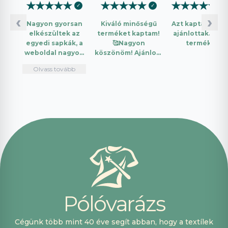
★
★
★
★
★
★
★
★
★
★
★
★
★
★
★
✓
✓
✓
‹
›
Nagyon gyorsan
Kiváló minőségű
Azt kaptam amit
elkészültek az
terméket kaptam!
ajánlottak. Jó a
egyedi sapkák, a
🥰Nagyon
termék.
weboldal nagyon
köszönöm! Ajánlom
intuitív és könnyű
mindenkinek!🤩 …
Olvass tovább
használni.
Telefonon
nagyon
segítőkészek
voltak, máskor is
fogok innen
vásárolni. Plusz
pont, hogy
lehetett kártyával
is fizetni.
P
ó
l
ó
v
a
r
á
z
s
Cégünk több mint 40 éve segít abban, hogy a textílek