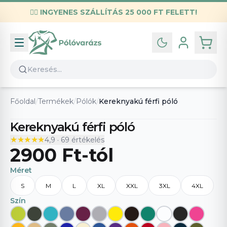
✌🏼
INGYENES SZÁLLÍTÁS 25 000 FT FELETT!
Infó
Kapcsolat
GYIK
Általános szerződési feltételek
Főoldal
/
Termékek
/
Pólók
/
Kereknyakú férfi póló
Adatvédelmi nyilatkozat
Kereknyakú férfi póló
★★★★★
★★★★★
4,9
·
69
értékelés
2900 Ft
-tól
Méret
S
M
L
XL
XXL
3XL
4XL
Szín