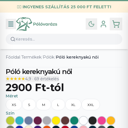
✌🏼
INGYENES SZÁLLÍTÁS 25 000 FT FELETT!
Infó
Kapcsolat
GYIK
Általános szerződési feltételek
Főoldal
/
Termékek
/
Pólók
/
Póló kereknyakú női
Adatvédelmi nyilatkozat
Póló kereknyakú női
★★★★★
★★★★★
4,9
·
69
értékelés
2900 Ft
-tól
Méret
XS
S
M
L
XL
XXL
Szín