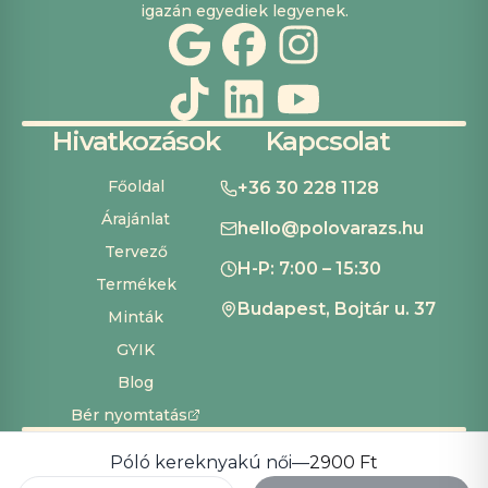
igazán egyediek legyenek.
Hivatkozások
Kapcsolat
Főoldal
+36 30 228 1128
Árajánlat
hello@polovarazs.hu
Tervező
H-P: 7:00 – 15:30
Termékek
Budapest, Bojtár u. 37
Minták
GYIK
Blog
Bér nyomtatás
ÁSZF
Adatvédelem
Szállítás és fizetés
Süti beállítások
Copyright ©
2026
Pólóvarázs
Póló kereknyakú női
—
2900 Ft
Development by
Cardinal Dev Solutions