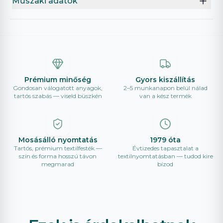
Műszaki adatok
Prémium minőség
Gyors kiszállítás
Gondosan válogatott anyagok,
2–5 munkanapon belül nálad
tartós szabás — viseld büszkén
van a kész termék
Mosásálló nyomtatás
1979 óta
Tartós, prémium textilfesték —
Évtizedes tapasztalat a
szín és forma hosszú távon
textilnyomtatásban — tudod kire
megmarad
bízod