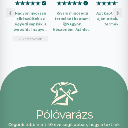
★
★
★
★
★
★
★
★
★
★
★
★
★
★
★
✓
✓
✓
‹
›
Nagyon gyorsan
Kiváló minőségű
Azt kaptam amit
elkészültek az
terméket kaptam!
ajánlottak. Jó a
egyedi sapkák, a
🥰Nagyon
termék.
weboldal nagyon
köszönöm! Ajánlom
intuitív és könnyű
mindenkinek!🤩 …
Olvass tovább
használni.
Telefonon
nagyon
segítőkészek
voltak, máskor is
fogok innen
vásárolni. Plusz
pont, hogy
lehetett kártyával
is fizetni.
P
ó
l
ó
v
a
r
á
z
s
Cégünk több mint 40 éve segít abban, hogy a textílek