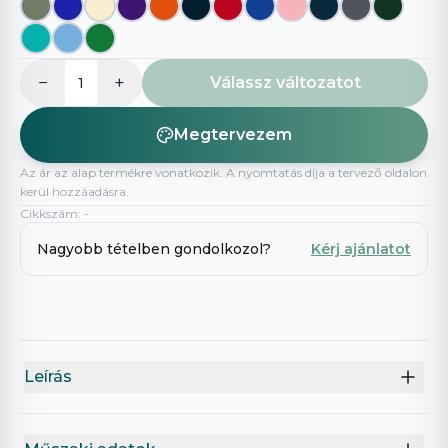
−
+
Válassz változatot
1
Megtervezem
Az ár az alap termékre vonatkozik. A nyomtatás díja a tervező oldalon
kerül hozzáadásra.
Cikkszám
:
-
Nagyobb tételben gondolkozol?
Kérj ajánlatot
Leírás