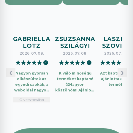
GABRIELLA
ZSUZSANNA
LASZLO
LOTZ
SZILÁGYI
SZOVICS
2026. 07. 08.
2026. 07. 08.
2026. 07. 08.
★
★
★
★
★
★
★
★
★
★
★
★
★
★
★
✓
✓
✓
‹
›
Nagyon gyorsan
Kiváló minőségű
Azt kaptam amit
elkészültek az
terméket kaptam!
ajánlottak. Jó a
egyedi sapkák, a
🥰Nagyon
termék.
weboldal nagyon
köszönöm! Ajánlom
intuitív és könnyű
mindenkinek!🤩 …
Olvass tovább
használni.
Telefonon
nagyon
segítőkészek
voltak, máskor is
fogok innen