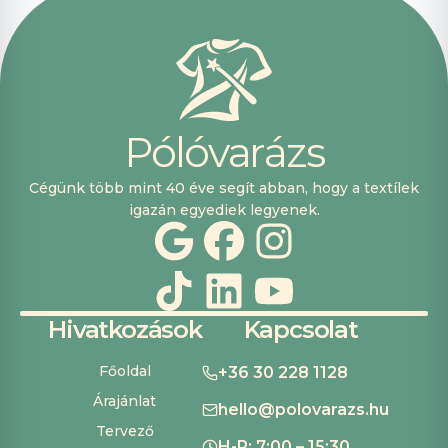
vásárolni. Plusz
pont, hogy
lehetett kártyával
is fizetni.
P
ó
l
ó
v
a
r
á
z
s
Cégünk több mint 40 éve segít abban, hogy a textílek
igazán egyediek legyenek.
Hivatkozások
Kapcsolat
Főoldal
+36 30 228 1128
Árajánlat
hello@polovarazs.hu
Tervező
H-P: 7:00 – 15:30