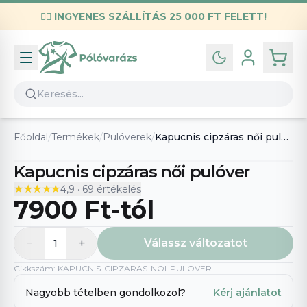
✌🏼
INGYENES SZÁLLÍTÁS 25 000 FT FELETT!
Infó
Kapcsolat
GYIK
Általános szerződési feltételek
Főoldal
/
Termékek
/
Pulóverek
/
Kapucnis cipzáras női pulóver
Adatvédelmi nyilatkozat
Kapucnis cipzáras női pulóver
★★★★★
★★★★★
4,9
·
69
értékelés
7900 Ft
-tól
−
+
Válassz változatot
1
Cikkszám
:
KAPUCNIS-CIPZARAS-NOI-PULOVER
Nagyobb tételben gondolkozol?
Kérj ajánlatot