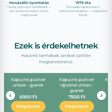
Mosásálló nyomtatás
1979 óta
Tartós, prémium textilfesték —
Évtizedes tapasztalat a
szín és forma hosszú távon
textilnyomtatásban — tudod kire
megmarad
bízod
Ezek is érdekelhetnek
Hasonló termékek, amiket szintén
megtervezhetsz.
Kapucnis pulóver
Kapucnis pulóver
Ker
unisex - gyerek
cipzárral unisex -
gyerek
6900 Ft
7500 Ft
Megnézem
Megnézem